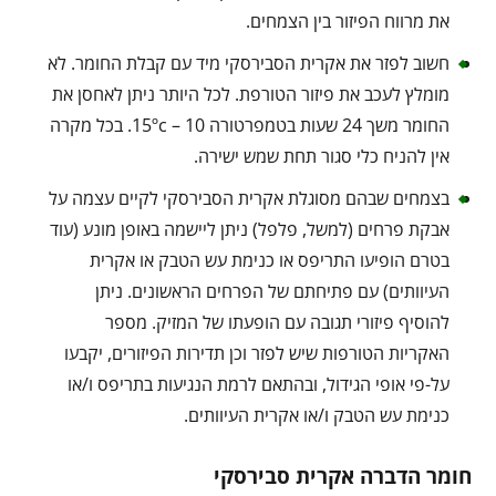
את מרווח הפיזור בין הצמחים.
חשוב לפזר את אקרית הסבירסקי מיד עם קבלת החומר. לא
מומלץ לעכב את פיזור הטורפת. לכל היותר ניתן לאחסן את
החומר משך 24 שעות בטמפרטורה 10 – 15ºc. בכל מקרה
אין להניח כלי סגור תחת שמש ישירה.
בצמחים שבהם מסוגלת אקרית הסבירסקי לקיים עצמה על
אבקת פרחים (למשל, פלפל) ניתן ליישמה באופן מונע (עוד
בטרם הופיעו התריפס או כנימת עש הטבק או אקרית
העיוותים) עם פתיחתם של הפרחים הראשונים. ניתן
להוסיף פיזורי תגובה עם הופעתו של המזיק. מספר
האקריות הטורפות שיש לפזר וכן תדירות הפיזורים, יקבעו
על-פי אופי הגידול, ובהתאם לרמת הנגיעות בתריפס ו/או
כנימת עש הטבק ו/או אקרית העיוותים.
חומר הדברה אקרית סבירסקי