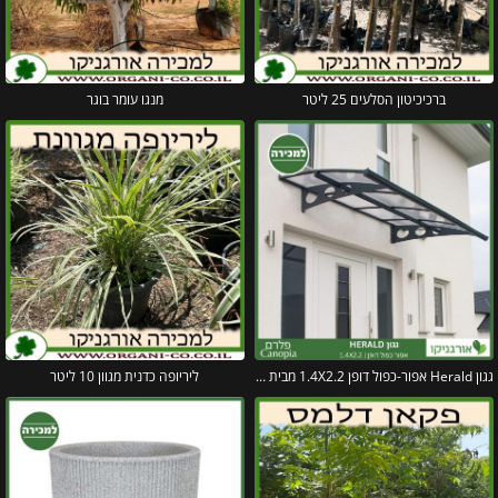
ברכיכיטון הסלעים 25 ליטר
מנגו עומר בוגר
גגון Herald אפור-כפול דופן 1.4X2.2 מבית פלרם – Canopia
ליריופה כדנית מגוון 10 ליטר