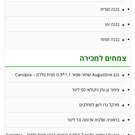
בננה סורית
בננה עץ
בננה תפוח
צמחים למכירה
גגון Augustine שחור-אפור 1.1*0.9 מבית פלרם – Canopia
ציפור גן עדן ניקולאי 50 ליטר
מירקל גרו דשן לסחלבים
בראיניה שלגית אדומה 10 ליטר
גגון Lily שחור-שקוף 0.9X4.7 בעיצוב רטרו מבית פלרם – Canopia