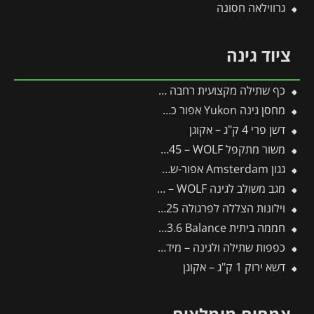
גרווילאה חסונה
ציוד גינה
כף שתילה מקצועית רחבה LU-2K – WOLF
מחסן גינה Yukon אפור כהה 3.3X4 מבית פלרם – קנופיה
דשן פרי 4 ק"ג – אקוגן
משור מתקפל SAW145 – WOLF
גגון Amsterdam אפור-שקוף 1.4X2.2 מבית פלרם – Canopia
מגב משולב לגינה FS450M – WOLF
וילונות הצללה לפרגולה 3X4.25 מבית פלרם – Canopia
חממה ביתית 3X3.6 Balance מבית פלרם – Canopia
כפפות שתילה ולגינה – מידה 8 SOIL8 GH-BO8 – WOLF
דשא ירוק 1 ק"ג – אקוגן