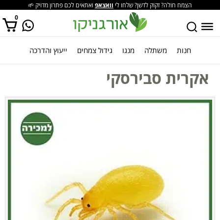
הצמח חולה? זקוק לדשן? שלחו לי
וואצאפ
ואתאים לכם פתרון מדויק 🌱
0
חנות
משתלה
מנגו
גידול צמחים
ייעוץ והדרכה
אין מוצרים בסל הקניות.
אקרית סבירסקי