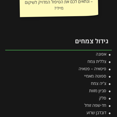
מיידי!
גידול צמחים
אפונה
צללית צמח
פיטאיה – פטאיה
ספוטה מאמיי
צ’יה צמח
סביון מזוות
סלק
חד-שפה זוחל
דובדבן שרוע