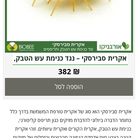
אקרית סבירסקי – נגד כנימת עש הטבק,
תריפס
382
₪
הוספה לסל
אקרית סבירסקי הוא סוג של אקרית טורפת המשמשת בדרך כלל
כחומר הדברה ביולוגי להדברת מזיקים כגון תריפס קליפורני,
כנימת עש הטבק, אקרית הקורים ואקרית עיוותים. זוהי אקרית
קטנה בצבע חום אדמדם הניזונה מהביצים והזחלים של מזיקים