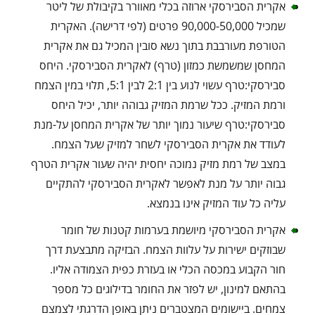
אקרית הסבירסקי ארוזה בכלי מאוורר בקיבולת של ליטר
שמכיל 90,000-50,000 פרטים (לפי דרישה). האקרית
הטורפת מעורבבת בתוך נשא סובין המכיל גם את אקרית
המחסן שמשמשת כמזון (טרף) לאקרית הסבירסקי. היחס
סבירסקי:טרף עשוי לנוע בין 2:1 לבין 5:1, תלוי במין הצמח
ורמת המזיק. ככל שרמת המזיק גבוהה יותר, יכיל היחס
סבירסקי:טרף שיעור נמוך יותר של אקרית המחסן על-מנת
לעודד את אקרית הסבירסקי לשחר למזיק שעל הצמח.
במצב של רמת מזיק נמוכה יחסית יהיה שעור אקרית הטרף
גבוה יותר על מנת לאפשר לאקרית הסבירסקי להתקיים
עליה כל עוד המזיק אינו בנמצא.
אקרית הסבירסקי מיושמת בערמות קטנות של חומר
שבוזקים ישירות על עלוות הצמח. הבזיקה מתבצעת דרך
חור הקבוע במכסה הכלי או בעזרת כפית הצמודה אליו.
בהתאם למינון, יש לפזר את החומר בדילוגים כל מספר
צמחים. ביישומים המצטברים ניתן באופן הדרגתי לצמצם