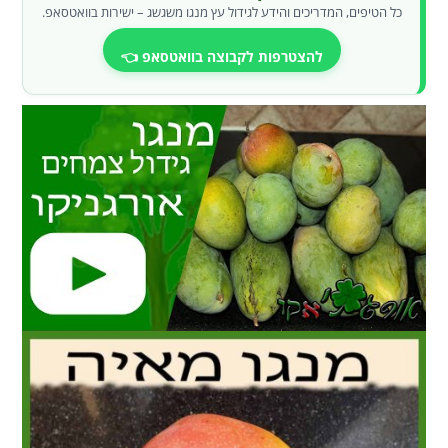
כל הטיפים, המדריכים והידע לגידול עץ מנגו משגשג – ישירות בוואטסאפ.
להצטרפות לקבוצה בוואטסאפ 👈