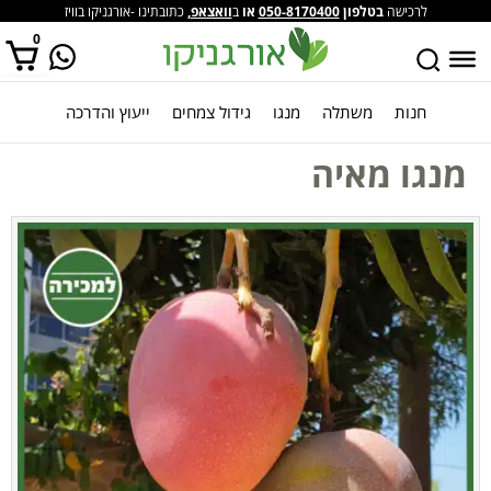
לרכישה
בטלפון
050-8170400
או
ב
וואצאפ
,
כתובתינו -אורגניקו בוויז
0
חנות
משתלה
מנגו
גידול צמחים
ייעוץ והדרכה
אין מוצרים בסל הקניות.
מנגו מאיה