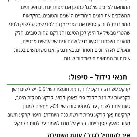
המותאם לצרכים שלכם’ כמו כן אנו מפתחים זנים איכותיים
המשלבים את הזנים היחודיים הישנים והטובים. בחקלאות
המודרנית לרוב קוטפים את הפרי זמן רב לפני שמגיע לשוק ולפני
שהפרי מבשיל על העץ לכן הטעם והמרקם פחות טובים. חלק
מהזנים נשכחו וננטשו בגלל שהם זנים של אנשים פרטיים,
ומעולם לא היו זנים מסחריים, באורגניקו אנו משתמשים בכנות
איכותיות המתאימות לאדמות שונות.
תנאי גידול – טיפול:
קרקע עשירה, קרקע לחה, רמת חומציות של 6.5, יש לשים דשן
בקביעות על מנת לקבל פרי באופן קבוע, קרקע מנוקזת היטב,
גיזום אחת לשנה, עד לטמפרטורה של C4-, מתאים למגוון
קרקעות (אך קרקע גירית דורשת כנה מיוחדת), חיפוי קרקע חשוב
מאוד כשעץ קטן בייחוד בקיץ על מנת לשמור על לחות הקרקע
איך להתחיל לגדל / עונת השתילה