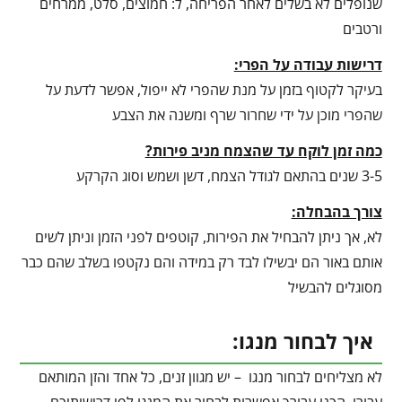
שנופלים לא בשלים לאחר הפריחה, ל: חמוצים, סלט, ממרחים
ורטבים
דרישות עבודה על הפרי:
בעיקר לקטוף בזמן על מנת שהפרי לא ייפול, אפשר לדעת על
שהפרי מוכן על ידי שחרור שרף ומשנה את הצבע
כמה זמן לוקח עד שהצמח מניב פירות?
3-5 שנים בהתאם לגודל הצמח, דשן ושמש וסוג הקרקע
צורך בהבחלה:
לא, אך ניתן להבחיל את הפירות, קוטפים לפני הזמן וניתן לשים
אותם באור הם יבשילו לבד רק במידה והם נקטפו בשלב שהם כבר
מסוגלים להבשיל
איך לבחור מנגו:
לא מצליחים לבחור מנגו – יש מגוון זנים, כל אחד והזן המותאם
עבורו, הכנו עבורך אפשרות לבחור את המנגו לפי דרישותיכם