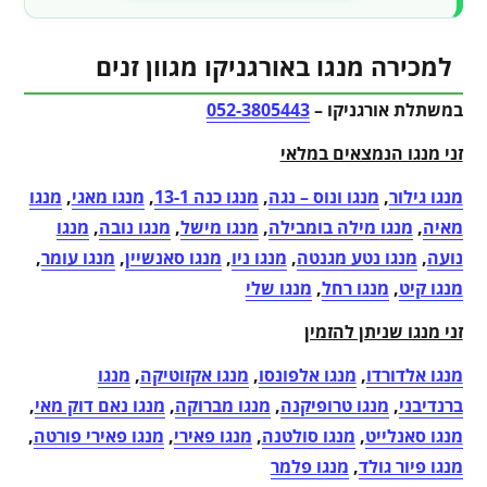
למכירה מנגו באורגניקו מגוון זנים
במשתלת אורגניקו –
052-3805443
זני מנגו הנמצאים במלאי
מנגו גילור
,
מנגו ונוס – נגה
,
מנגו כנה 13-1
,
מנגו מאגי
,
מנגו
מאיה
,
מנגו מילה בומבילה
,
מנגו מישל
,
מנגו נובה
,
מנגו
נועה
,
מנגו נטע מגנטה
,
מנגו ניו
,
מנגו סאנשיין
,
מנגו עומר
,
מנגו קיט
,
מנגו רחל
,
מנגו שלי
זני מנגו שניתן להזמין
מנגו אלדורדו
,
מנגו אלפונסו
,
מנגו אקזוטיקה
,
מנגו
ברנדיבני
,
מנגו טרופיקנה
,
מנגו מברוקה
,
מנגו נאם דוק מאי
,
מנגו סאנלייט
,
מנגו סולטנה
,
מנגו פאירי
,
מנגו פאירי פורטה
,
מנגו פיור גולד
,
מנגו פלמר