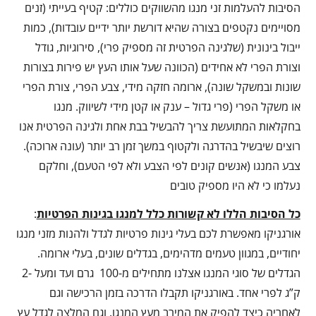
הסיבות להעלמות זני מנגו מהשווקים כוללים: קטיף בעייתי (זנים
מסויימים נקטפים בצורה שהיא דורשת יותר ידיים עובדות), כמות
ייבול בינונית (שלגינה הפרטית זה מספיק פרי), סירוגיות, גודל
וצורת הפרי לא אחידים (הכוונה שעל אותו העץ יש פירות בצורות
שונות ובמשקל שונה), ארומה חזקה מידי, צבע הפרי, צורת הפרי
או משקל הפרי (פרי גדול – ענק או קטן מידי לשיווק. מנגו
בחקלאות המתועשת צריך להבשיל בבת אחת ולגינה הפרטית אנו
רוצים שיבשיל בהדרגה ולקטוף במשך זמן רב יותר (עונה ארוכה).
צבע המנגו (אנשים קונים לפי הצבע ולא לפי הטעם), וחלקם
נעלמו כי לא היו מספיק טובים
כל הסיבות הללו לא קשורות כלל למנגו בגינות הפרטיות
:
אורגניקו מאפשרת לכם בעלי גינות פרטיות לגדל ולהנות מזני מנגו
יחודיים, במגוון טעמים מדהימים, בגדלים שונים, בעלי ארומה.
הגדלים של סוגי המנגו אצלנו מתחילים מ-100 גרם ועד ומעל -2
ק”ג לפרי אחד. באורגניקו תקבלו הדרכה בזמן הרכישה וגם
לאחריה כיצד להפיק את המירב מעץ המנגו. וגם המלצה לגדל עץ