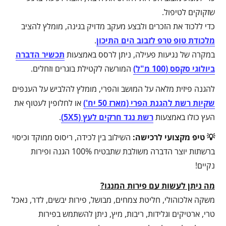
שזקוקים לטיפול.
כדי ללכוד את הזכרים ולבצע מעקב מדויק בגינה, מומלץ להציב
מלכודת טופ טרפ לזבוב הים התיכון
.
במקרה של נגיעות פעילה, ניתן לרסס באמצעות
תכשיר הדברה
ביולוגי סקסס (100 מ"ל)
המורשה לקטילת בוגרים וזחלים.
להגנה פיזית מלאה על המושב והפרי, מומלץ להלביש על הענפים
שקיות רשת להגנת הפרי (מארז 50 יח')
או לחלופין לעטוף את
העץ כולו באמצעות
רשת נגד חרקים לעץ (5X5)
.
💡 טיפ מקצועי לרכישה:
השילוב בין לכידה, ריסוס ממוקד וכיסוי
ברשתות יוצר הדברה משולבת שתבטיח 100% הגנה ופירות
נקיים!
מה ניתן לעשות עם פירות המנגו?
משקה אלכוהולי, חליטת צמחים, מבושל, פירות יבשים, לדר, נאכל
טרי, ארטיקים וגלידות, ריבות, מיץ, ניתן להשתמש בפירות