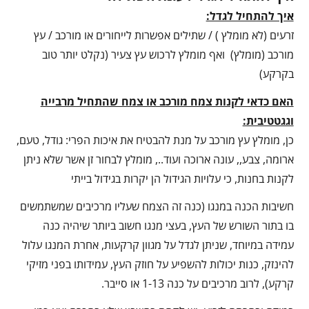
איך להתחיל לגדל:
זרעים (לא מומלץ ) / שתילים אפשרות לייחורים או מורכב / עץ
מורכב (מומלץ) ואף מומלץ לרכוש עץ צעיר (נקלט יותר טוב
בקרקע)
האם כדאי לקנות צמח מורכב או צמח שהתחיל מרבייה
וגגטטיבית:
כן, מומלץ עץ מורכב על מנת להבטיח את איכות הפרי: גודל, טעם,
ארומה, צבע,, עונה ארוכה ועוד.., מומלץ לבחור זן אשר שלא ניתן
לקנות בחנות, כי עלויות הגידול הן יקרות בגידול בייתי
חשיבות הכנה במנגו (כנה זה הצמח שעליו מרכיבים שמשתמשים
בו בתור השורש של העץ, בעצי מנגו חשוב ביותר שיהיה כנה
עמידה במיוחד, שניתן לגדל על מגוון קרקעות, אחרת המנגו עלול
להינזק, כנות יכולות להשפיע על חוזק העץ, עמידותו בפני מזיקי
קרקע), לרוב מרכיבים על כנה 1-13 או סייבר.