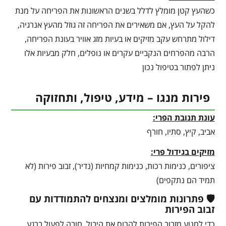
כשהעץ קטן מומלץ לדלל בשנים הראשונות את הפריחה על מנת
להקל על העץ, אם משאירים את הפריחה זה גוזל מהעץ אנרגיה,
דילול מתרחש עקב מזיקים או בעיות מזג אוויר בעונת הפריחה,
הרבה מהפרחים הנקביים עקרים או נופלים, חלק מבעיות אלו
ניתן לפתור בטיפול נכון
פירות מנגו – מידע, טיפול, ותחזוקה
עונת תנובת הפרי:
אביב, קיץ, סתיו, חורף
מזיקים בגידול פרי:
ציפורים, כנימות רכות, כנימות קמחיות (נדיר), זבוב פירות (לא
תמיד הם נתקפים)
🛡️ פתרונות מומלצים ומנצחים להתמודדות עם
זבוב הפירות
כדי למנוע מזבוב הפירות להרוס את היבול, חובה לפעול ברגע