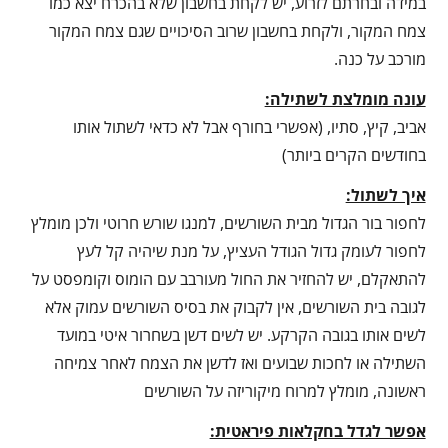
במידה ובחרתם לזרוע, יש לקחת בחשבון שלא בהכרח יצא כמו
צמח המקור, ולקחת בחשבון שרוב הסיכויים שגם צמח המקור
מורכב על כנה.
עונה מומלצת לשתילה:
אביב, קיץ, סתיו, (אפשרי בחורף אבל לא כדאי לשתול אותו
בחודשים הקרים ביותר)
איך לשתול:
לחפור בור הגדול מבית השורשים, למנגו שורש חרוטי ולכן מומלץ
לחפור לעומק גדול הגודל העציץ, על מנת שיהיה קל לעץ
להתאקלם, יש להחזיר את החול מעורבב עם הומוס וקומפסט על
לגובה בית השורשים, אין לקבוק את בסיס השורשים עמוק אלא
לשים אותו בגובה הקרקע. יש לשים דשן בשחרור איטי במועד
השתילה או לחכות שבועים ואז לדשן את הצמח לאחר צמיחה
ראשונה, מומלץ למרוח מיקוריזה על השורשים
אפשר לגדל בחקלאות פיראטית: