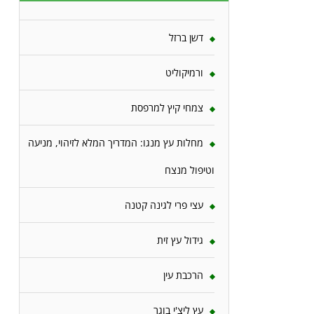
דשן ברזל
ורמיקוליט
צמחי קיץ למרפסת
מחלות עץ מנגו: המדריך המלא לזיהוי, מניעה
וטיפול מנצח
עצי פרי לגינה קטנה
גידול עץ זית
הרכבת עין
עץ ליצ'י בוגר