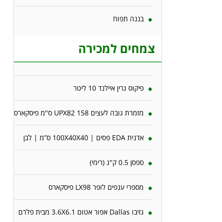
בננה תפוח
צמחים למכירה
פיקוס גרין איילנד 10 ליטר
מזמרת גובה לעצים 158 UPX82 ס"מ פיסקארס
אדנית EDA פסים | 100X40X40 ס”מ | לבן
ספסן 0.5 ק"ג (רימי)
מספרי ענפים לופר LX98 פיסקארס
גזיבו Dallas אפור אטום 3.6X6.1 מבית פלרם