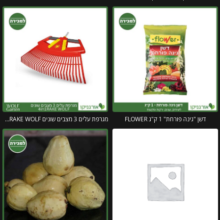
דשן "גינה פורחת" 1 ק"ג FLOWER
מגרפת עלים 3 מצבים שונים 4in1RAKE WOLF