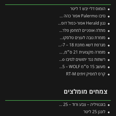
הומוס דלי יבש 1 ליטר
גזיבו Palermo אפור כהה 3.6X3.6 מבית פלרם – Canopia
גגון Herald אפור-כפול דופן 1.4X6.7 מבית פלרם – Canopia
מתלה אופניים למחסן פלרם – Canopia
מזמרת גובה לעצים טלסקופית 240-400 UPX86 FISKARS
מגרפת דשא מתכת 18 – J-7 -תבור
מזמרה מקצועית 21 ס״מ, להב בציפוי כרום – תבור
רשתות נגד יתושים לגזיבו 4.3X4.3 Palermo מבית פלרם – Canopia
מעשב 15 ס״מ HO-M15 – WOLF
קרס למסיק זיתים RT-M
צמחים מומלצים
בוגנוויליה – צבע ורוד – 25 ליטר
לונגן 25 ליטר