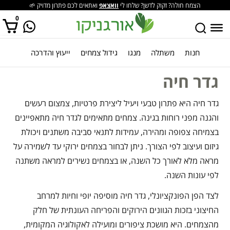
הצמח חולה? זקוק לדשן? שלחו לי
וואצאפ
ואתאים לכם פתרון מדויק 🌱
0
חנות
משתלה
מנגו
גידול צמחים
ייעוץ והדרכה
אין מוצרים בסל הקניות.
גדר חיה
גדר חיה היא פתרון טבעי ויעיל ליצירת פרטיות, צמצום רעשים
והגנה מפני רוחות בגינה. צמחים מתאימים לגדר חיה מתאפיינים
בצמיחה צפופה ומהירה, עמידות לתנאי סביבה משתנים ויכולת
גיזום ועיצוב לפי הצורך. ניתן לבחור בצמחים ירוקי עד לשמירה על
מראה מלא לאורך כל השנה, או בצמחים נשירים למראה משתנה
לפי עונות השנה.
לצד הפן הפונקציונלי, גדר חיה מוסיפה יופי וחיות למרחב
החיצוני בזכות הגוונים הירוקים והפריחה העונתית של חלק
מהצמחים. היא מושכת ציפורים ומועילה לאקולוגיה המקומית,