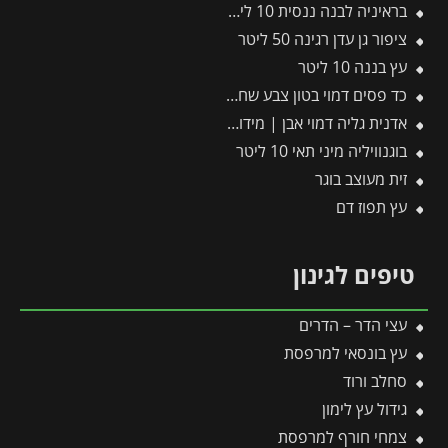
בראיניה לבנה ננסית 10 ליטר
ציפור גן עדן רגינה 50 ליטר
עץ בננה 10 ליטר
כד פסים דמוי בטון צבע שחור | מידות 78×67.5 ס״מ
אדנית גליה דמוי אבן | מידות 78x30x29 ס״מ | שחור
בוגנוויליה מיני תאי 10 ליטר
זית מעוצב בוגר
עץ תפוז דם
טיפים לגינון
עצי הדר – הדרים
עץ בונסאי למרפסת
סחלב ורוד
גידול עץ לימון
צמחי חורף למרפסת