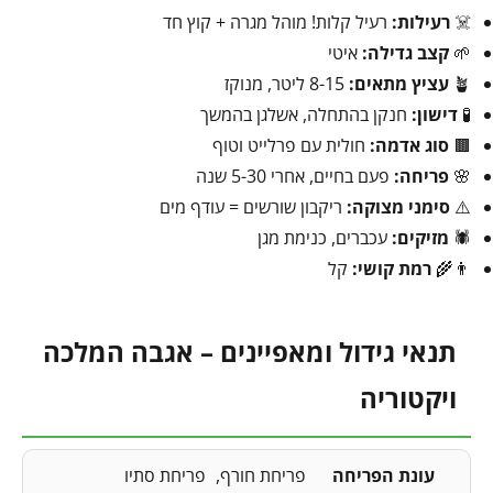
☠️
רעילות:
רעיל קלות! מוהל מגרה + קוץ חד
🌱
קצב גדילה:
איטי
🪴
עציץ מתאים:
8-15 ליטר, מנוקז
🧪
דישון:
חנקן בהתחלה, אשלגן בהמשך
🟫
סוג אדמה:
חולית עם פרלייט וטוף
🌸
פריחה:
פעם בחיים, אחרי 5-30 שנה
⚠️
סימני מצוקה:
ריקבון שורשים = עודף מים
🕷️
מזיקים:
עכברים, כנימת מגן
👨‍🌾
רמת קושי:
קל
תנאי גידול ומאפיינים – אגבה המלכה
ויקטוריה
עונת הפריחה
פריחת חורף
פריחת סתיו