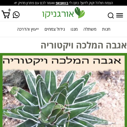
הצמח חולה? זקוק לדשן? כתבו לי
בוואצאפ
ואעזור לכם עם פתרון מדויק 🌱
0
חנות
משתלה
מנגו
גידול צמחים
ייעוץ והדרכה
אין מוצרים בסל הקניות.
אגבה המלכה ויקטוריה