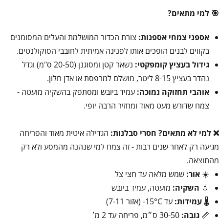
🎯 למי מתאים?
אספני צמחי אספנות:
צורת הכדור המושלמת והעלים המסומנים
בקווים לבנים הופכים אותו לפנינה אמיתית לחובבי הסוקולנטים.
גידול בעציץ קומפקטי:
נשאר קטן ומסוגנן (20-50 ס"מ) וגדל
נהדר בעציץ 8-15 ליטר, מושלם למרפסת או אדן חלון.
אוהבי תחזוקה נמוכה:
עמיד ביובש ומסתפק בהשקיה מועטה -
צמח שדורש מעט מאוד ומחזיר הרבה יופי.
❌ למי לא מתאים?
חסרי סבלנות:
הגדילה איטית מאוד והפריחה
מגיעה רק לאחר שנים רבות - זה צמח למי שנהנה מהמסע ולא רק
מהתוצאה.
☀️
אור:
שמש מלאה עד חצי צל
💧
השקיה:
מועטה, עמיד ביובש
🌡️
עמידות:
עד 15°C- (אזור 7-11)
📏
גובה:
30-50 ס״מ, פריחה עד 2 מ׳