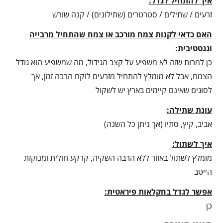
איך להתחיל לגדל:
זרעים / שתילים / סטרטרים (שתילונים) / קנה שורש
האם כדאי לקנות צמח מורכב או צמח שהתחיל מרבייה
וגגטטיבית:
כן למרות שזה לא משפיע על קצב הגידול, מה שמשפיע הוא גודל
הצמח, אבל לא מומלץ להתחיל מזרעים לוקח הרבה זמן, אך
לסוגים שאינם קיימים בארץ יש לשקול
עונת שתילה:
אביב, קיץ, סתיו (אך ניתן כל השנה)
איך לשתול:
מומלץ לשתול באזור ללא הרבה השקיה, קרקע חולית ומנוקזת
הייטב
אפשר לגדל בחקלאות פיראטית:
כן