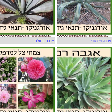
אגבה וילמורי
אגבה כחולה