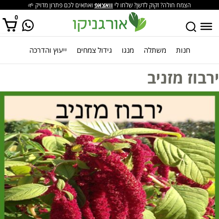
הצמח חולה? זקוק לדשן? שלחו לי
וואצאפ
ואתאים לכם פתרון מדויק 🌱
0
חנות
משתלה
מנגו
גידול צמחים
ייעוץ והדרכה
אין מוצרים בסל הקניות.
ירבוז מזניב