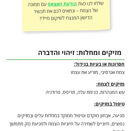
שלחו לנו כעת
הודעת וואצאפ
עם תמונה
של הצמח – ונתאים לכם את תכשיר
הדישון המנצח לשיקום מיידי!
מזיקים ומחלות: זיהוי והדברה
חסרונות או בעיות בגידול:
צמח אגרסיבי, מזריע את עצמו
מזיקים לצמח:
עש המנהרות, כנימת עלה, תריפס, פרודניה
טיפול במזיקים:
מניעה, אבחון מוקדם וטיפול ממוקד במחלות עלים ובמזיקים
נפוצים, חיוניים לשמירה על חיוניות הצמח ולמניעת נזק מתמשך