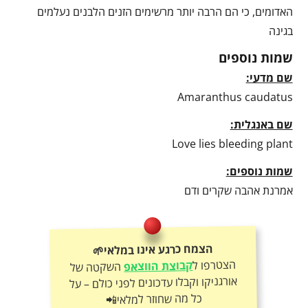
האדומים, כי הם הרבה יותר מרשימים הזנים הלבנים נעלמים
בגינה
שמות נוספים
שם מדעי:
Amaranthus caudatus
שם באנגלית:
Love lies bleeding plant
שמות נוספים:
אמרנת אהבה שקרים ודם
הצמח כרגע אינו במלאי🌱
הצטרפו ל
קבוצת הווצאפ
השקטה של
אורגניקו וקבלו עדכונים לפני כולם – על
כל מה שחוזר למלאי📲