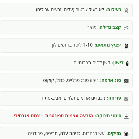
רעילות:
לא רעיל / בטוח (עלים וזרעים אכילים)
☠️
קצב גדילה:
מהיר
🌱
עציץ מתאים:
1-10 ליטר בהתאם לזן
🪴
דישון:
דשן לזנים תרבותיים
🧪
סוג אדמה:
ניקוז טוב: פרלייט, כבול, קוקוס
🟫
פריחה:
מכבדים אדומים תלויים, אביב-סתיו
🌸
סימני מצוקה:
הזרעה עצמית ספונטנית = צמח אגרסיבי
⚠️
מזיקים:
עש מנהרות, כנימת עלה, תריפס, פרודניה
🕷️