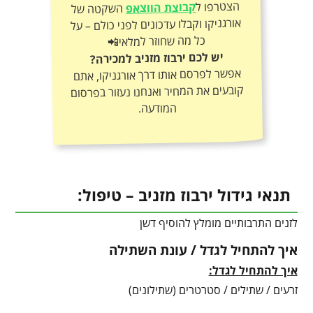
הצטרפו ל
קבוצת הווצאפ
השקטה של
אורגניקו וקבלו עדכונים לפני כולם – על
כל מה שחוזר למלאי📲
יש לכם ירבוז מזניב למכירה?
אפשר לפרסם אותו דרך אורגניקו, אתם
קובעים את המחיר ואנחנו נעזור בפרסום
המודעה.
תנאי גידול ירבוז מזניב – טיפול:
לזנים התרבותיים מומלץ להוסיף דשן
איך להתחיל לגדל / עונת השתילה
איך להתחיל לגדל:
זרעים / שתילים / סטרטרים (שתילונים)