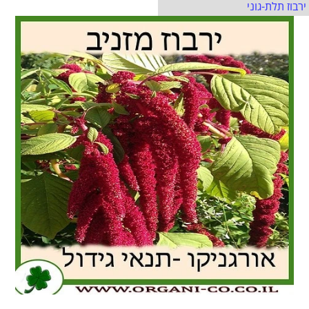
ירבוז תלת-גוני