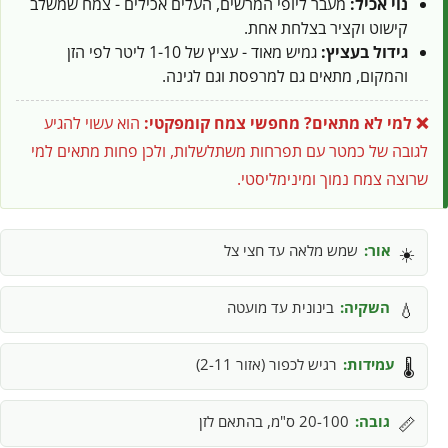
נוי אכיל:
מעבר ליופי המרשים, העלים אכילים - צמח שמשלב
קישוט וקציר בצלחת אחת.
גידול בעציץ:
גמיש מאוד - עציץ של 1-10 ליטר לפי הזן
והמקום, מתאים גם למרפסת וגם לגינה.
❌ למי לא מתאים?
מחפשי צמח קומפקטי:
הוא עשוי להגיע
לגובה של כמטר עם תפרחות משתלשלות, ולכן פחות מתאים למי
שרוצה צמח נמוך ומינימליסטי.
אור:
שמש מלאה עד חצי צל
☀️
השקיה:
בינונית עד מועטה
💧
עמידות:
רגיש לכפור (אזור 2-11)
🌡️
גובה:
20-100 ס"מ, בהתאם לזן
📏