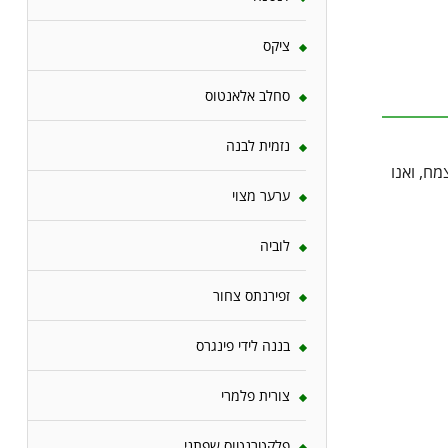
ציקס
סחלב אלאנטוס
נזמית לבנה
מח, ואנו
ערער מצוי
לוביה
זפירנתס צחור
בננה לידי פינגרס
צורית פלמרי
פלקטרנטוס שפתני