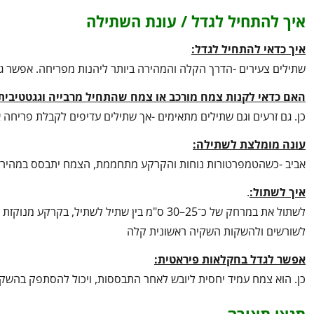
איך להתחיל לגדל / עונת השתילה
איך כדאי להתחיל לגדל:
שתילים צעירים -הדרך הקלה והמהירה ביותר ליהנות מפריחה. אפשר גם 
האם כדאי לקנות צמח מורכב או צמח שהתחיל מרבייה וגגטטיבית
כן. גם זרעים וגם שתילים מתאימים -אך שתילים עדיפים לקבלת פריחה 
עונה מומלצת לשתילה:
אביב -כשהטמפרטורות נוחות והקרקע מתחממת, הצמח יתבסס במהירות 
איך לשתול:
.
לשתול את במרחק של כ־25–30 ס"מ בין שתיל לש
לשורשים ולהשקות השקיה ראשונית קלה
אפשר לגדל בחקלאות פיראטית:
כן. הוא צמח עמיד יחסית ליובש לאחר התבססות, ויכול להסתפק בהשקי