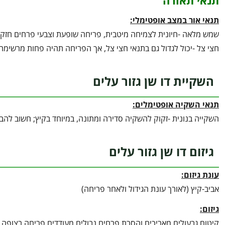
תנאי תאורה
תנאי אור במצב אופטימלי:
שמש מלאה -חיונית לצמיחה מיטבית, פריחה שופעת וצבעי פרחים חזקי
חצי צל -יכול לגדול גם בתנאי חצי צל, אך הפריחה תהיה פחות מרשימה.
השקיית דו שן גזור עלים
תנאי השקיה אופטימלים:
השקייה בנונית -זקוק להשקיה סדירה ומתונה, במיוחד בקיץ; חשוב להבטי
גיזום דו שן גזור עלים
עונת גיזום:
אביב-קיץ (לאורך עונת הגידול ולאחר פריחה)
גיזום:
קיטום גבעולים מאריכים והסרת פרחים נבולים מעודדים פריחה רצופה