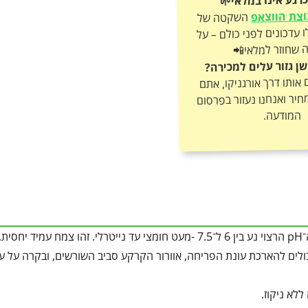
צת הווצאפ
השקטה של
אורגניקו וקבלו עדכונים לפני כולם – על
 שחוזר למלאי📲
שן גזור עלים למכירה?
ותו דרך אורגניקו, אתם
חיר ואנחנו נעזור בפרסום
המודעה.
קרקע קלה עד בינונית, מנוקזת היטב, עם תכולת חומר אורגני מתונה. ה־pH הרצוי נע בין 6 ל־7.5 -מעט חומצי עד נייטרלי. זהו צמ
בולים להארכת עונת הפריחה, אוורור הקרקע סביב השורשים, ובקרה על ע
לא ניקוז.