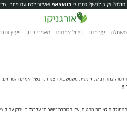
ולה? זקוק לדשן? כתבו לי
בוואצאפ
ואעזור לכם עם פתרון מדו
משתלה
עץ מנגו
גידול צמחים
מאמרי גינון
ייעוץ והד
 רגוזה צמח רב שנתי נשיר, משמש בתור צמח נוי בשל העלים והפרחים, יכ
חולקים לצורות מחטים, עלי הכותרת "יושבים" על "כדור" ירוק עם קוצים