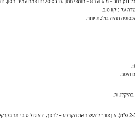
קרקעות סלעיות, חולות או דלות מאוד, כל עוד הן מנוקזות היטב. הוא סובל pH רחב – מ־6 ועד 8 – חומצי מתון עד בסיסי. זהו צמ
דה על ניקוז טוב.
הכסופה תהיה בולטת יותר.
:
.
ם היטב.
 בהיקלטות.
יש לזרוע או לשתול במרחק של כ־30-40 ס"מ בין צמחים, בעומק רדוד (2-3 ס"מ). אין צורך להעשיר את הקרקע – להפך, הוא גדל טוב יו