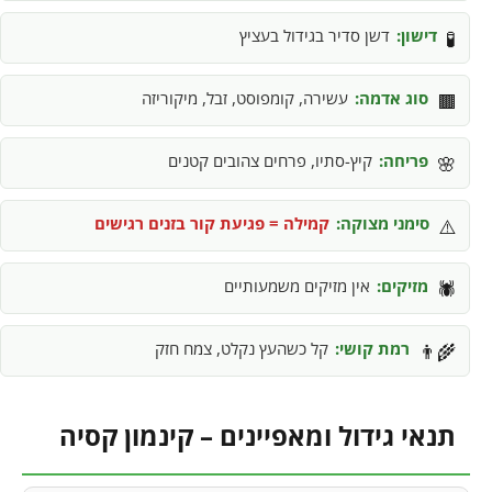
דישון:
דשן סדיר בגידול בעציץ
🧪
סוג אדמה:
עשירה, קומפוסט, זבל, מיקוריזה
🟫
פריחה:
קיץ-סתיו, פרחים צהובים קטנים
🌸
סימני מצוקה:
קמילה = פגיעת קור בזנים רגישים
⚠️
מזיקים:
אין מזיקים משמעותיים
🕷️
רמת קושי:
קל כשהעץ נקלט, צמח חזק
👨‍🌾
תנאי גידול ומאפיינים – קינמון קסיה