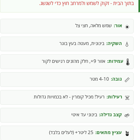
בתוך הבית - זקוק לשמש ולמרחב חוץ כדי לשגשג.
אור:
שמש מלאה, חצי צל
☀️
השקיה:
בינונית, מעטה בעץ בוגר
💧
עמידות:
אזור 9+, חלק מהזנים רגישים לקור
🌡️
גובה:
4-10 מטר
📏
רעילות:
רעיל! מכיל קומרין - לא בכמויות גדולות
☠️
קצב גדילה:
בינוני עד איטי
🌱
עציץ מתאים:
25 ליטר+ (לעלים בלבד)
🪴