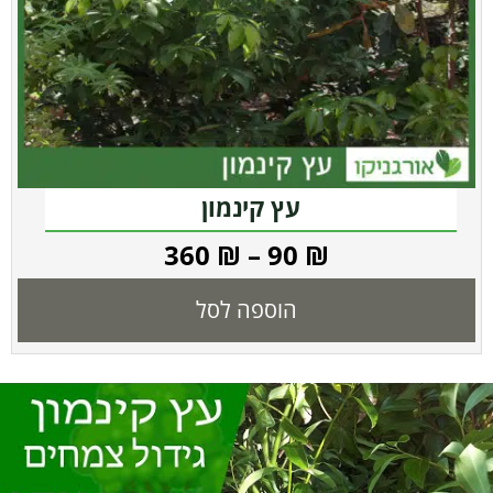
עץ קינמון
360
₪
–
90
₪
הוספה לסל