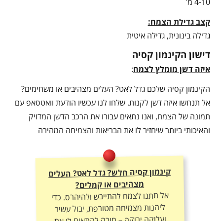
4-10 מ'
קצב גדילת הצמח:
גדילה בינונית, גדילה איטית
דישון הקינמון קסיה
איזה דשן מומלץ לצמח
:
הקינמון קסיה שלכם גדל לאט? העלים מצהיבים או משחימים?
אל תנחשו איזה דשן לקנות. שלחו לנו עכשיו הודעת וואטסאפ עם
תמונה של הצמח, ואנו נתאים עבורו את הרכב הדשן המדויק
והאיכותי ביותר שיחזיר לו את הבריאות והצמיחה המהירה
קינמון קסיה חלש? גדל לאט? העלים
מצהיבים או קמלים?
אל תתנו לצמח להתייבש ולהיהרס. כדי
ליהנות מצמיחה מטורפת, יבול עשיר
ועלוקה ירוקה – חובה להתאים לו את