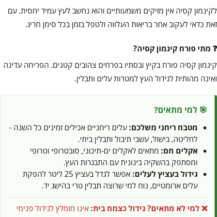
לקינמון קסיה אין מזיקים משמעותיים והוא נחשב לעץ עמיד יחסית. עם
זאת כדאי לעקוב אחר בריאות העלווה ולטפל בזמן בכל סימן חריג.
מתי פורח קינמון קסיה?
קינמון קסיה פורח בקיץ ובסתיו בפרחים צהובים קטנים. הפריחה עדינה
ואינה מהותית לגידול העץ למטרות עלים ותבלין.
🎯 למי מתאים?
מטבח ריחני משלכם:
עלים ריחניים אכילים זמינים כל השנה -
לחליטה, בישול, עשבי תיבול ותבלין ביתי.
אקלים חם:
מתאים לאקלים ים-תיכוני, סובטרופי וטרופי
ומסתפק בהשקיה בינונית עם התבגרות העץ.
גידול בעציץ לעלים:
אפשר לגדל בעציץ 25 ליטר להפקת
עלים ארומטיים, נוח למי שרוצה תבלין טרי בהישג יד.
❌ למי לא מתאים?
גידול כצמח בית:
אינו מומלץ לגידול פנימי