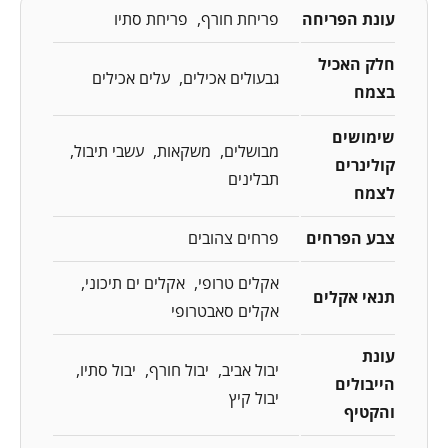
עונת הפריחה
פריחת חורף
פריחת סתיו
חלק האכיל
גבעולים אכילים
עלים אכילים
בצמח
שימושים
מבושלים
משקאות
עשבי תיבול
קולינרים
תבלינים
לצמח
צבע הפרחים
פרחים צהובים
אקלים טרופי
אקלים ים תיכוני
תנאי אקלים
אקלים סאבטרופי
עונת
יבול אביב
יבול חורף
יבול סתיו
הייבולים
יבול קיץ
והקטיף