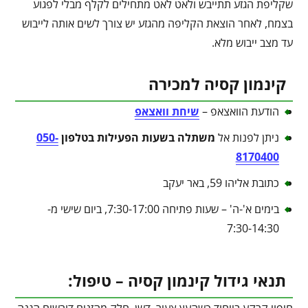
שקליפת הגזע תתייבש ולאט לאט מתחילים לקלף מבלי לפגוע
בצמח, לאחר הוצאת הקליפה מהגזע יש צורך לשים אותה לייבוש
עד מצב ייבוש מלא.
קינמון קסיה למכירה
הודעת הוואצאפ –
שיחת וואצאפ
ניתן לפנות אל
משתלה בשעות הפעילות בטלפון
050-
8170400
כתובת אליהו 59, באר יעקב
בימים א'-ה' – שעות פתיחה 7:30-17:00, ביום שישי מ-
7:30-14:30
תנאי גידול קינמון קסיה – טיפול:
חיפוי קרקע בייחוד כשהעץ צעיר, דשן, חלק מהזנים דורשים הגנה