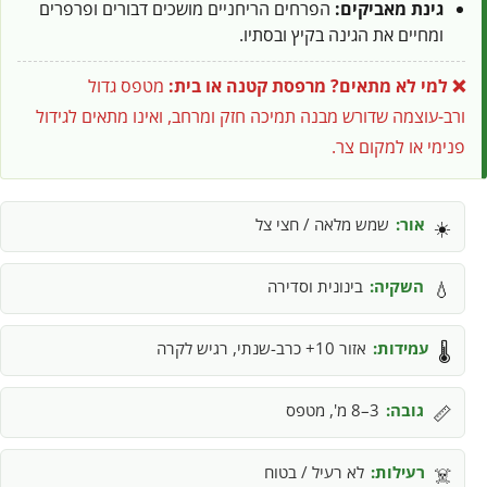
גינת מאביקים:
הפרחים הריחניים מושכים דבורים ופרפרים
ומחיים את הגינה בקיץ ובסתיו.
❌ למי לא מתאים?
מרפסת קטנה או בית:
מטפס גדול
ורב-עוצמה שדורש מבנה תמיכה חזק ומרחב, ואינו מתאים לגידול
פנימי או למקום צר.
אור:
שמש מלאה / חצי צל
☀️
השקיה:
בינונית וסדירה
💧
עמידות:
אזור 10+ כרב-שנתי, רגיש לקרה
🌡️
גובה:
3–8 מ', מטפס
📏
רעילות:
לא רעיל / בטוח
☠️