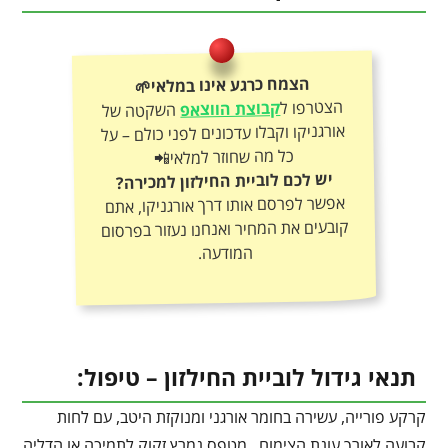
הצמח כרגע אינו במלאי🌱
הצטרפו ל
קבוצת הווצאפ
השקטה של
אורגניקו וקבלו עדכונים לפני כולם – על
כל מה שחוזר למלאי📲
יש לכם לוביית החילזון למכירה?
אפשר לפרסם אותו דרך אורגניקו, אתם
קובעים את המחיר ואנחנו נעזור בפרסום
המודעה.
תנאי גידול לוביית החילזון – טיפול:
קרקע פורייה, עשירה בחומר אורגני ומנוקזת היטב, עם לחות
קבועה לאורך עונת הצימוח. מטפס נמרץ זקוק לתמיכה או הדליה