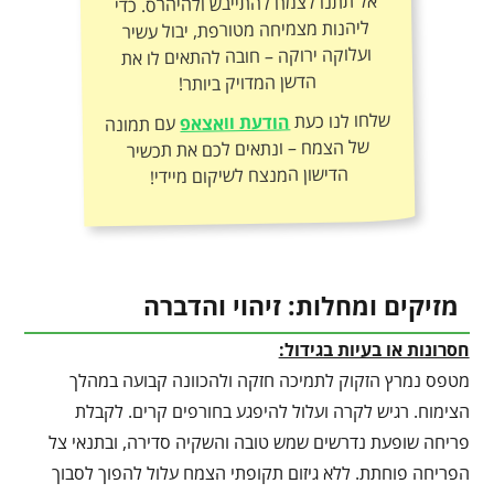
אל תתנו לצמח להתייבש ולהיהרס. כדי
ליהנות מצמיחה מטורפת, יבול עשיר
ועלוקה ירוקה – חובה להתאים לו את
הדשן המדויק ביותר!
שלחו לנו כעת
הודעת וואצאפ
עם תמונה
של הצמח – ונתאים לכם את תכשיר
הדישון המנצח לשיקום מיידי!
מזיקים ומחלות: זיהוי והדברה
חסרונות או בעיות בגידול:
מטפס נמרץ הזקוק לתמיכה חזקה ולהכוונה קבועה במהלך
הצימוח. רגיש לקרה ועלול להיפגע בחורפים קרים. לקבלת
פריחה שופעת נדרשים שמש טובה והשקיה סדירה, ובתנאי צל
הפריחה פוחתת. ללא גיזום תקופתי הצמח עלול להפוך לסבוך