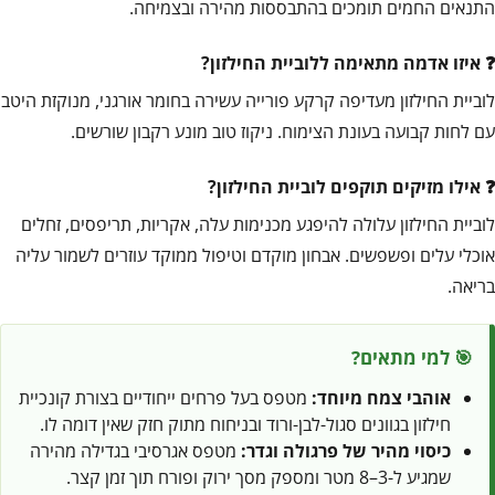
התנאים החמים תומכים בהתבססות מהירה ובצמיחה.
איזו אדמה מתאימה ללוביית החילזון?
לוביית החילזון מעדיפה קרקע פורייה עשירה בחומר אורגני, מנוקזת היטב
עם לחות קבועה בעונת הצימוח. ניקוז טוב מונע רקבון שורשים.
אילו מזיקים תוקפים לוביית החילזון?
לוביית החילזון עלולה להיפגע מכנימות עלה, אקריות, תריפסים, זחלים
אוכלי עלים ופשפשים. אבחון מוקדם וטיפול ממוקד עוזרים לשמור עליה
בריאה.
🎯 למי מתאים?
אוהבי צמח מיוחד:
מטפס בעל פרחים ייחודיים בצורת קונכיית
חילזון בגוונים סגול-לבן-ורוד ובניחוח מתוק חזק שאין דומה לו.
כיסוי מהיר של פרגולה וגדר:
מטפס אגרסיבי בגדילה מהירה
שמגיע ל-3–8 מטר ומספק מסך ירוק ופורח תוך זמן קצר.