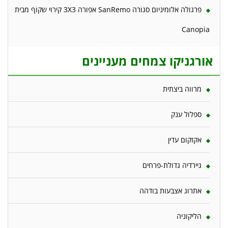
פרגולה אלומיניום סגורה SanRemo אפורה 3X3 קירוי שקוף מבית
Canopia
אורגניקו צמחים מעניינים
מרווה ביצתית
ספלול ענק
אקזקום עדין
גיירדיה גדולת-פרחים
אתרוג אצבעות בודהה
הליקוניה