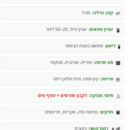
קצב גדילה:
מהיר
🌱
עציץ מתאים:
עציץ גדול, 20–50 ליטר
🪴
דישון:
מותאם בעונת הצימוח
🧪
סוג אדמה:
פורייה, אורגנית, מנוקזת
🟫
פריחה:
קיץ-סתיו, פרח חילזון ריחני
🌸
סימני מצוקה:
רקבון שורשים = עודף מים
⚠️
מזיקים:
כנימות עלה, אקריות, תריפסים
🕷️
רמת קושי:
בינונית
👨‍🌾