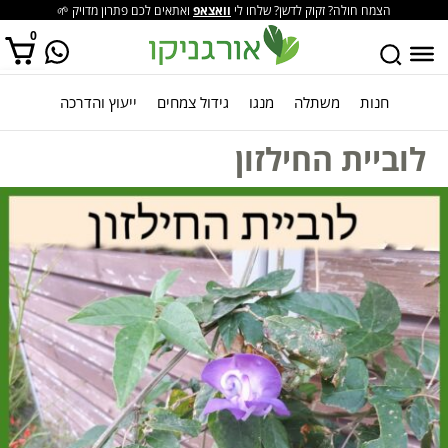
הצמח חולה? זקוק לדשן? שלחו לי
וואצאפ
ואתאים לכם פתרון מדויק 🌱
0
חנות
משתלה
מנגו
גידול צמחים
ייעוץ והדרכה
אין מוצרים בסל הקניות.
לוביית החילזון