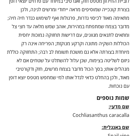
לוביית החילזון מטפס חזק ואגרסיבי במיוחד עם פרחים יוצאי דופן
בצורת קונכייה שמוסיפים מראה ייחודי ומרשים לגינה, ולכן
מתאימה מאוד לכיסוי גדרות, פרגולות ואף לשימוש כגדר חיה חיה;
מדובר בצמח שמתפתח במהירות, אוהב שמש מלאה עד חצי צל
ומתאים לתנאים מגוונים, עם דרישות תחזוקה נמוכות יחסית
הכוללות השקיה מתונה וקרקע מנוקזת; הפריחה אינה רק
מיוחדת בצורתה אלא גם מושכת תשומת לב רבה; התחזוקה כוללת
גיזום לשליטה בצימוח, שכן עלול להשתלט על שטחים אם לא
מנהלים אותו; בסך הכול מדובר בצמח מרשים, חזק ודקורטיבי
מאוד, ולכן בהחלט כדאי לגדל אותו למי שמחפש מטפס יוצא דופן
עם נוכחות.
שמות נוספים
שם מדעי:
Cochliasanthus caracalla
שם באנגלית:
Snail vine