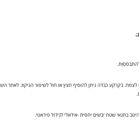
:
.
להתבססות.
לעציץ המקורי, בריווח של כ־30–40 ס"מ בין צמח לצמח. בקרקע כבדה ניתן להוסיף חצץ או חול לשיפור הניקוז. לאח
.
טב בתנאי שטח יבשים יחסית -אידאלי לגידול פיראטי.