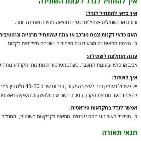
איך להתחיל לגדל / עונת השתילה
איך כדאי להתחיל לגדל:
זרעים או משתילים -שתילים יבטיחו תוצאה מהירה ואחידה יותר.
האם כדאי לקנות צמח מורכב או צמח שהתחיל מרבייה וגגטטיבית
כן. הצמח מתאים גם מזרעים וגם מייחורים -שניהם מצליחים בקלות.
עונה מומלצת לשתילה:
אביב או סתיו -בעונות המעבר, כשהטמפרטורות מתונות והקרקע נוחה 
איך לשתול:
.
יש לשתול בעומק זהה 
להצמיד בעדינות את הקרקע סביב השורשים ולהשקות השקיה ראשונית
אפשר לגדל בחקלאות פיראטית:
כן. חבלבל מאוריטני חסכוני במים, מתאים לקרקעות פשוטות, ומסתדר הי
תנאי תאורה