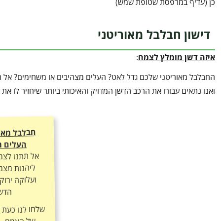
כן (עדיף במרפסת שטופת שמש)
דישון חבלבל מאוריטני
איזה דשן מומלץ לצמח
:
החבלבל מאוריטני שלכם גדל לאט? העלים מצהיבים או משחימים? אל ת
ואנו נתאים עבורו את הרכב הדשן המדויק והאיכותי ביותר שיחזיר לו א
חבלבל מאו
העלים מ
אל תתנו לצמ
ליהנות מצמי
ועלוקה ירוק
הדשן
שלחו לנו כעת
ה