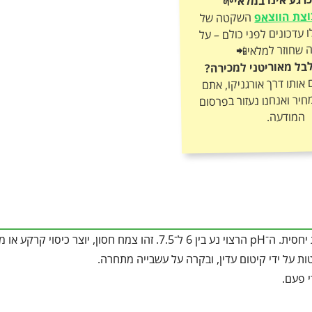
צת הווצאפ
השקטה של
אורגניקו וקבלו עדכונים לפני כולם – על
 שחוזר למלאי📲
בל מאוריטני למכירה?
ותו דרך אורגניקו, אתם
חיר ואנחנו נעזור בפרסום
המודעה.
קרקע קלה עד בינונית, מנוקזת היטב, ויכול להסתדר גם בקרקעות דלות יחסית. ה־pH הרצוי נע בין 6 ל־7.5. זהו צמח חסון, יוצר
ות על ידי קיטום עדין, ובקרה על עשבייה מתחרה.
י פעם.