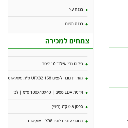
בננה עץ
בננה תפוח
צמחים למכירה
פיקוס גרין איילנד 10 ליטר
מזמרת גובה לעצים 158 UPX82 ס"מ פיסקארס
אדנית EDA פסים | 100X40X40 ס”מ | לבן
ספסן 0.5 ק"ג (רימי)
מספרי ענפים לופר LX98 פיסקארס