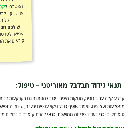
הצטרפו ל
קבו
כל מה
יש לכם חבל
אפשר לפרסם א
קובעים את המ
תנאי גידול חבלבל מאוריטני – טיפול:
ממסלעות ועציצים. טיפול שוטף כולל ניקוי ענפים יבשים, עידוד התפשט
טיפ חשוב -כדי לעודד פריחה ממושכת, כדאי להרחיק פרחים נבולים מד