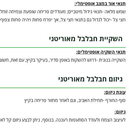
תנאי אור במצב אופטימלי:
שמש מלאה -תנאי גידול מיטביים; מעודדים פריחה שופעת וצמיחה זוחלת
חצי צל -יכול לגדול גם בתנאי חצי צל, אך יפרח פחות ויהיה פחות צפוף.
השקיית חבלבל מאוריטני
תנאי השקיה אופטימלים:
השקייה בנונית -דרוש להשקות באופן סדיר, בעיקר בקיץ; עם זאת, חשוב
גיזום חבלבל מאוריטני
עונת גיזום:
סוף החורף -תחילת האביב, וגם לאחר מחזור פריחה בקיץ
גיזום:
לעיצוב הצמח ולעודד הסתעפות רעננה. בנוסף, ניתן לבצע גיזום קל לא