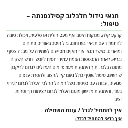
תנאי גידול חלבלוב קסילנסנתה –
טיפול:
קרקע קלה, מנוקזת היטב ואף מעט חולית או סלעית, ויכולת טובה
להתמודד עם תנאי יובש וחום. גדל היטב באזורים פתוחים
ומוארים, כאשר תנאי אור חזקים מסייעים לשמירה על מבנה צפוף
ובריא. לאחר התבססות הצמח עמיד יחסית ליובש ודורש השקיה
מתונה בלבד, תוך הימנעות מעודפי מים העלולים לגרום לריקבון
שורשים. טיפול שוטף כולל גיזום קל לעיצוב ולהסרת ענפים
פגועים, עבודה עם כפפות בשל המוהל החלבי העלול לגרום לגירוי
בעור, והימנעות מדישון מוגזם העלול לגרום לצימוח רך ופחות
יציב.
איך להתחיל לגדל / עונת השתילה
איך כדאי להתחיל לגדל: