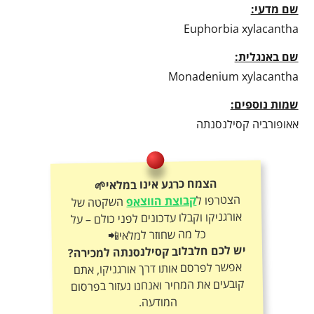
שם מדעי:
Euphorbia xylacantha
שם באנגלית:
Monadenium xylacantha
שמות נוספים:
אאופורביה קסילנסנתה
הצמח כרגע אינו במלאי🌱
הצטרפו ל
קבוצת הווצאפ
השקטה של
אורגניקו וקבלו עדכונים לפני כולם – על
כל מה שחוזר למלאי📲
יש לכם חלבלוב קסילנסנתה למכירה?
אפשר לפרסם אותו דרך אורגניקו, אתם
קובעים את המחיר ואנחנו נעזור בפרסום
המודעה.