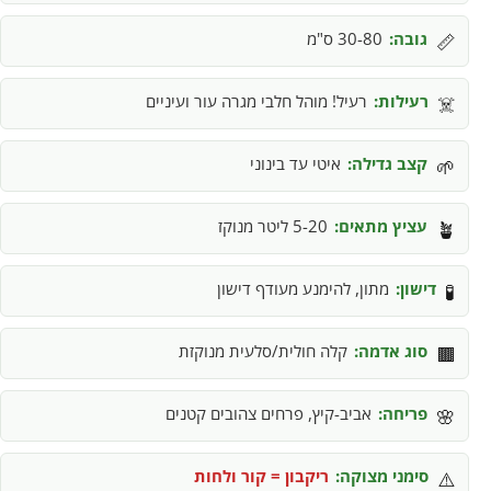
גובה:
30-80 ס"מ
📏
רעילות:
רעיל! מוהל חלבי מגרה עור ועיניים
☠️
קצב גדילה:
איטי עד בינוני
🌱
עציץ מתאים:
5-20 ליטר מנוקז
🪴
דישון:
מתון, להימנע מעודף דישון
🧪
סוג אדמה:
קלה חולית/סלעית מנוקזת
🟫
פריחה:
אביב-קיץ, פרחים צהובים קטנים
🌸
סימני מצוקה:
ריקבון = קור ולחות
⚠️