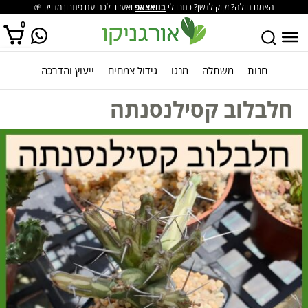
הצמח חולה? זקוק לדשן? כתבו לי
בוואצאפ
ואעזור לכם עם פתרון מדויק 🌱
0
חנות
משתלה
מנגו
גידול צמחים
ייעוץ והדרכה
אין מוצרים בסל הקניות.
חלבלוב קסילנסנתה