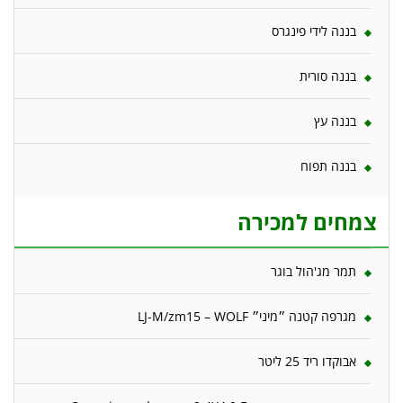
בננה לידי פינגרס
בננה סורית
בננה עץ
בננה תפוח
צמחים למכירה
תמר מג'הול בוגר
מגרפה קטנה ״מיני״ LJ-M/zm15 – WOLF
אבוקדו ריד 25 ליטר