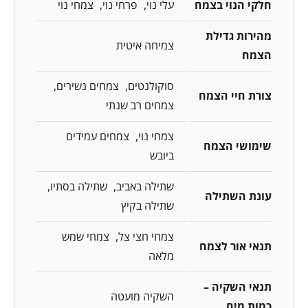
חלקי הנוי בצמח
עלי נוי
פרחי נוי
צמחי נוי
מהירות גדילת
צמיחה איטית
הצמח
סוקולנטים
צמחים נשירים
צורת חיי הצמח
צמחים רב שנתי
צמחי נוי
צמחים עמידים
שימושי הצמח
ביובש
שתילה באביב
שתילה בסתיו
עונת השתילה
שתילה בקיץ
צמחי חצי צל
צמחי שמש
תנאי אור לצמח
מלאה
תנאי השקיה –
השקיה מועטה
כמות מים