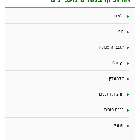
זלזלת
נוני
עגבנייה סגולה
נץ חלב
קלמונדין
חרצית הגננים
בננה סורית
טמרילו