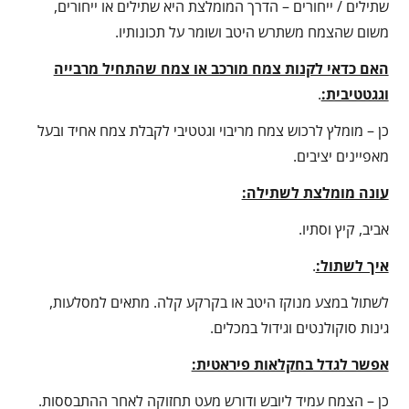
שתילים / ייחורים – הדרך המומלצת היא שתילים או ייחורים,
משום שהצמח משתרש היטב ושומר על תכונותיו.
האם כדאי לקנות צמח מורכב או צמח שהתחיל מרבייה
וגגטטיבית:
.
כן – מומלץ לרכוש צמח מריבוי וגטטיבי לקבלת צמח אחיד ובעל
מאפיינים יציבים.
עונה מומלצת לשתילה:
אביב, קיץ וסתיו.
איך לשתול:
.
לשתול במצע מנוקז היטב או בקרקע קלה. מתאים למסלעות,
גינות סוקולנטים וגידול במכלים.
אפשר לגדל בחקלאות פיראטית:
כן – הצמח עמיד ליובש ודורש מעט תחזוקה לאחר ההתבססות.