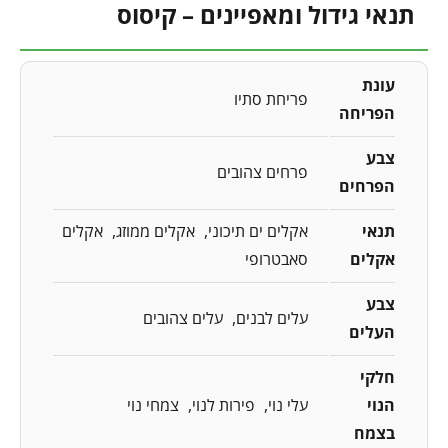
תנאי גידול ומאפיינים – קיסוס
עונת
פריחת סתיו
הפריחה
צבע
פרחים צהובים
הפרחים
תנאי
אקלים ים תיכוני
אקלים ממוזג
אקלים
אקלים
סאבטרופי
צבע
עלים לבנים
עלים צהובים
העלים
חלקי
הנוי
עלי נוי
פירות לנוי
צמחי נוי
בצמח