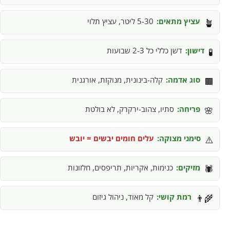
עציץ מתאים:
5-30 ליטר, עציץ תלוי
🪴
דישון:
דשן כללי כל 2-3 שבועות
🧪
סוג אדמה:
קלה-בינונית, מנוקזת, אורגנית
🟫
פריחה:
סתיו, צהוב-ירקרק, לא בולטת
🌸
סימני מצוקה:
עלים חומים יבשים = יובש
⚠️
מזיקים:
כנימות, אקריות, תריפסים, חלזונות
🕷️
רמת קושי:
קל מאוד, ניהול גיזום
👨‍🌾