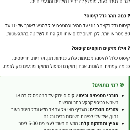
לגרום לגירוי בעור. מומלץ להרחיקו מילדים ומבעלי חיים.
כמה מהר גדל קיסוס?
קיסוס גדל בקצב בינוני עד מהיר וכמטפס יכול להגיע לאורך של 10 עד
30 מטר או יותר. לכן חשוב לגזום אותו תקופתית לשליטה בהתפשטות.
אילו מזיקים תוקפים קיסוס?
קיסוס עלול להיפגע מכנימות עלה, כנימות מגן, אקריות, תריפסים,
כנימה קמחית וחלזונות. אבחון מוקדם וטיפול ממוקד מונעים נזק לצמח.
🎯 למי מתאים?
חובבי מטפסים וכיסוי:
קיסוס ירוק-עד המטפס לגובה או
משמש ככיסוי קרקע רחב ומרשים.
אזורים מוצלים:
מעדיף חצי צל עד צל מלא וגדל היטב באור
נמוך, אידיאלי לפינות חשוכות בבית ובגינה.
עציץ ותחזוקה קלה:
מתאים מאוד לעציצים 5-30 ליטר