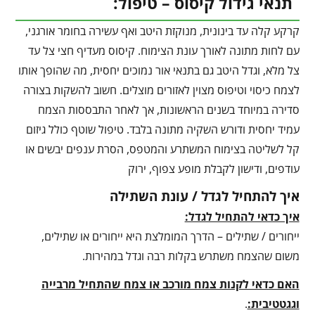
תנאי גידול קיסוס – טיפול:
קרקע קלה עד בינונית, מנוקזת היטב ואף עשירה בחומר אורגני,
עם לחות מתונה לאורך עונת הצימוח. קיסוס מעדיף חצי צל עד
צל מלא, וגדל היטב גם בתנאי אור נמוכים יחסית, מה שהופך אותו
לצמח כיסוי וטיפוס מצוין לאזורים מוצלים. חשוב להשקות בצורה
סדירה במיוחד בשנים הראשונות, אך לאחר התבססות הצמח
עמיד יחסית ודורש השקיה מתונה בלבד. טיפול שוטף כולל גיזום
קל לשליטה בצימוח המשתרע והמטפס, הסרת ענפים יבשים או
עודפים, ודישון לקבלת מופע צפוף, ירוק
איך להתחיל לגדל / עונת השתילה
איך כדאי להתחיל לגדל:
ייחורים / שתילים – הדרך המומלצת היא ייחורים או שתילים,
משום שהצמח משתרש בקלות רבה וגדל במהירות.
האם כדאי לקנות צמח מורכב או צמח שהתחיל מרבייה
וגגטטיבית:
.