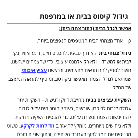
גידול קיסוס בבית או במרפסת
אפשר לגדל בבית (בתור צמח בית):
כן – אחד מצמחי הבית המטפסים הנפוצים ביותר.
גידול צמחי בית
הוא דרך טבעית להכניס חיים, רוגע ואוויר נקי
לבית או למשרד – ולא רק אלמנט עיצובי. כדי שהצמחים ישגשגו,
חשוב לספק להם תנאים מתאימים, ובראשם
עציץ איכותי
שמותאם לגודל הצמח, מאפשר ניקוז טוב ומוסיף למראה המעוצב
של החלל.
השקיית עציצים בבית
מחייבת דיוק ורגישות – השקיית יתר
עלולה לגרום לריקבון שורשים, בעוד שחוסר מים עלול לגרום
להתייבשות הצמח ונשירת עלים. כדי להבטיח השקיה מדויקת
וללא ניחושים מיותרים, מומלץ להיעזר ב-
מד לחות לקרקע
. פשוט
מכניסים את המד לתוך תערובת השתילה, ובתוך שניות תוכלו