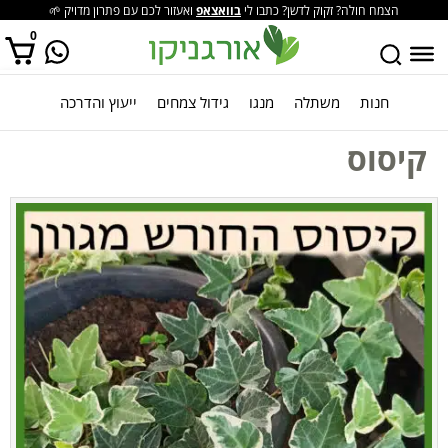
הצמח חולה? זקוק לדשן? כתבו לי
בוואצאפ
ואעזור לכם עם פתרון מדויק 🌱
0
חנות
משתלה
מנגו
גידול צמחים
ייעוץ והדרכה
אין מוצרים בסל הקניות.
קיסוס