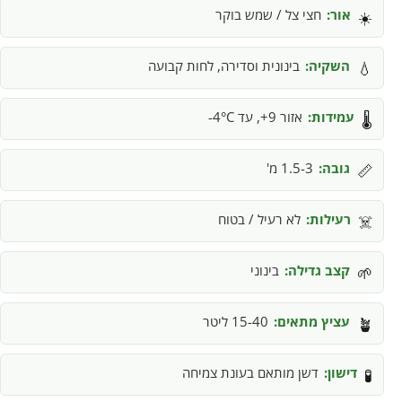
אור:
חצי צל / שמש בוקר
☀️
השקיה:
בינונית וסדירה, לחות קבועה
💧
עמידות:
אזור 9+, עד 4°C-
🌡️
גובה:
1.5-3 מ'
📏
רעילות:
לא רעיל / בטוח
☠️
קצב גדילה:
בינוני
🌱
עציץ מתאים:
15-40 ליטר
🪴
דישון:
דשן מותאם בעונת צמיחה
🧪