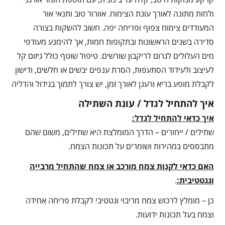
ולחות מתונה לאורך עונת הצימוח. אוורור טוב ותנאי אור
המעודדים צימוח צפוף ופריחה יפה. חשוב להשקות בצורה
סדירה בשנים הראשונות ובתקופות חמות, אך להימנע מעודפי
מים העלולים לגרום לריקבון שורשים. טיפול שוטף כולל גיזום קל
לעיצוב ולעידוד הסתעפות, הסרת ענפים יבשים או חלשים, ודישון
לקבלת מופע בריא ורענן לאורך זמן, יש צורך לתמוך בגידול והדליה
איך להתחיל לגדל / עונת השתילה
איך כדאי להתחיל לגדל:
שתילים / ייחורים – הדרך המומלצת היא שתילים, משום שהם
מתבססים במהירות ושומרים על תכונות הצמח.
האם כדאי לקנות צמח מורכב או צמח שהתחיל מרבייה
וגגטטיבית:
.
כן – מומלץ לרכוש צמח מריבוי וגטטיבי לקבלת פריחה אחידה
וצמח בעל תכונות ידועות.