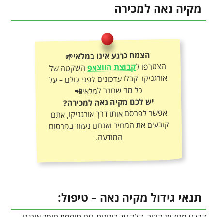
מקיה נאה למכירה
הצמח כרגע אינו במלאי🌱
הצטרפו ל
קבוצת הווצאפ
השקטה של
אורגניקו וקבלו עדכונים לפני כולם – על
כל מה שחוזר למלאי📲
יש לכם מקיה נאה למכירה?
אפשר לפרסם אותו דרך אורגניקו, אתם
קובעים את המחיר ואנחנו נעזור בפרסום
המודעה.
תנאי גידול מקיה נאה – טיפול:
קרקע מנוקזת היטב, קלה עד בינונית, עם תוספת חומר אורגני