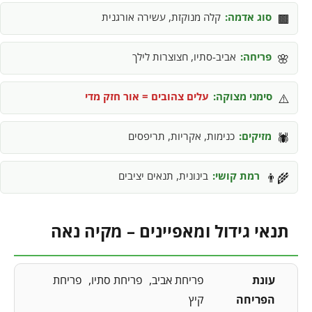
סוג אדמה:
קלה מנוקזת, עשירה אורגנית
🟫
פריחה:
אביב-סתיו, חצוצרות לילך
🌸
סימני מצוקה:
עלים צהובים = אור חזק מדי
⚠️
מזיקים:
כנימות, אקריות, תריפסים
🕷️
רמת קושי:
בינונית, תנאים יציבים
👨‍🌾
תנאי גידול ומאפיינים – מקיה נאה
עונת
פריחת אביב
פריחת סתיו
פריחת
הפריחה
קיץ