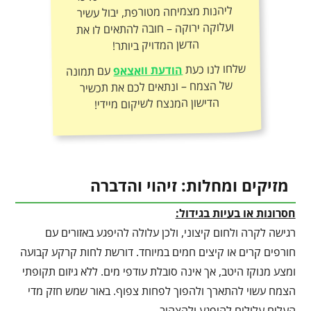
הדשן המדויק ביותר!
שלחו לנו כעת
הודעת וואצאפ
עם תמונה
של הצמח – ונתאים לכם את תכשיר
הדישון המנצח לשיקום מיידי!
מזיקים ומחלות: זיהוי והדברה
חסרונות או בעיות בגידול:
רגישה לקרה ולחום קיצוני, ולכן עלולה להיפגע באזורים עם
חורפים קרים או קיצים חמים במיוחד. דורשת לחות קרקע קבועה
ומצע מנוקז היטב, אך אינה סובלת עודפי מים. ללא גיזום תקופתי
הצמח עשוי להתארך ולהפוך לפחות צפוף. באור שמש חזק מדי
העלים עלולים להיפגע ולהצהיב.