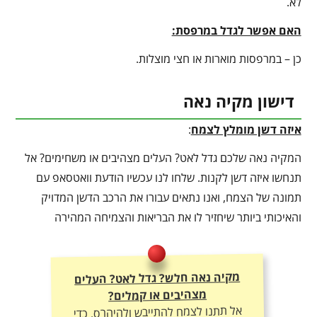
לא.
האם אפשר לגדל במרפסת:
כן – במרפסות מוארות או חצי מוצלות.
דישון מקיה נאה
איזה דשן מומלץ לצמח
:
המקיה נאה שלכם גדל לאט? העלים מצהיבים או משחימים? אל
תנחשו איזה דשן לקנות. שלחו לנו עכשיו הודעת וואטסאפ עם
תמונה של הצמח, ואנו נתאים עבורו את הרכב הדשן המדויק
והאיכותי ביותר שיחזיר לו את הבריאות והצמיחה המהירה
מקיה נאה חלש? גדל לאט? העלים
מצהיבים או קמלים?
אל תתנו לצמח להתייבש ולהיהרס. כדי
ליהנות מצמיחה מטורפת, יבול עשיר
ועלוקה ירוקה – חובה להתאים לו את