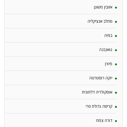
אזובין משונן
סחלב אנציקליה
במיה
גואנבנה
מיורן
יוקה רוסטרטה
אוסקולריה דלתונית
קריסה גדולת פרי
דורה צמח