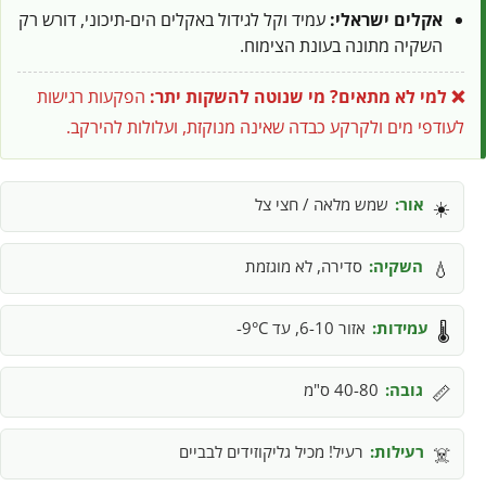
אקלים ישראלי:
עמיד וקל לגידול באקלים הים-תיכוני, דורש רק
השקיה מתונה בעונת הצימוח.
❌ למי לא מתאים?
מי שנוטה להשקות יתר:
הפקעות רגישות
לעודפי מים ולקרקע כבדה שאינה מנוקזת, ועלולות להירקב.
אור:
שמש מלאה / חצי צל
☀️
השקיה:
סדירה, לא מוגזמת
💧
עמידות:
אזור 6-10, עד 9°C-
🌡️
גובה:
40-80 ס"מ
📏
רעילות:
רעיל! מכיל גליקוזידים לבביים
☠️