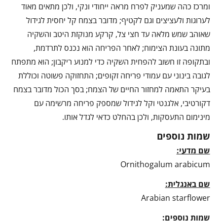
ומרכז כהה שמעניק לפרח מראה ייחודי ונקי, ולכן מתאים מאוד
לערוגות ולעציצים וגם לקטיף; מדובר בצמח קל יחסית לגידול
שאוהב שמש מלאה עד חצי צל, קרקע מנוקזת היטב והשקיה
מתונה בעונת הצימוח; לאחר הפריחה הוא נכנס לתרדמת,
ובתקופה זו חשוב להפחית השקיה כדי למנוע ריקבון; הוא מתפתח
לגובה בינוני עם עמודי פריחה זקופים; התחזוקה פשוטה וכוללת
בעיקר התאמה למחזור החיים של הצמח; בסך הכול מדובר בצמח
דקורטיבי, אלגנטי וקל לגידול שמספק פריחה מרשימה עם
מינימום התעסקות, ולכן בהחלט כדאי לגדל אותו.
שמות נוספים
שם מדעי:
Ornithogalum arabicum
שם באנגלית:
Arabian starflower
שמות נוספים: