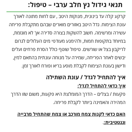
תנאי גידול נץ חלב ערבי – טיפול:
קרקע קלה עד בינונית, מנוקזת היטב , עם לחות מתונה לאורך
עונת הצימוח. גדל היטב באזורים מוארים שבהם מתקבלת פריחה
עשירה ומרשימה. חשוב להשקות בצורה סדירה אך לא מוגזמת,
במיוחד בתקופות חמות, ולהימנע מעודפי מים העלולים לגרום
לריקבון בצל או שורשים. טיפול שוטף כולל הסרת פרחים ועלים
יבשים לאחר הפריחה, שמירה על מנוחה עונתית בהתאם למין,
ודישון בעונת הצימוח לקבלת מופע בריא ופורח לאורך זמן.
איך להתחיל לגדל / עונת השתילה
איך כדאי להתחיל לגדל:
פקעות / בצלים – הדרך המומלצת היא פקעות, משום שזו הדרך
המהירה והאמינה ביותר לקבלת פריחה.
האם כדאי לקנות צמח מורכב או צמח שהתחיל מרבייה
וגגטטיבית:
.