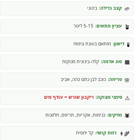
קצב גדילה:
בינוני
🌱
עציץ מתאים:
5-15 ליטר
🪴
דישון:
מותאם בעונת צימוח
🧪
סוג אדמה:
קלה-בינונית מנוקזת
🟫
פריחה:
כוכב לבן כתם כהה, אביב
🌸
סימני מצוקה:
ריקבון שורש = עודף מים
⚠️
מזיקים:
כנימות, אקריות, תריפס, חלזונות
🕷️
רמת קושי:
קל יחסית
👨‍🌾