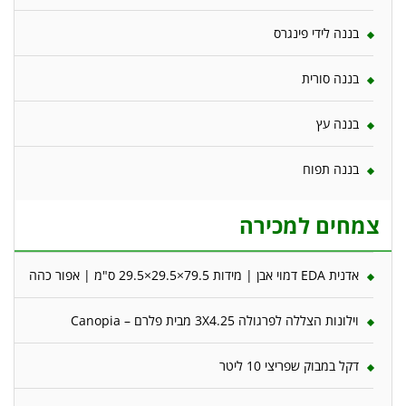
בננה לידי פינגרס
בננה סורית
בננה עץ
בננה תפוח
צמחים למכירה
אדנית EDA דמוי אבן | מידות 79.5×29.5×29.5 ס"מ | אפור כהה
וילונות הצללה לפרגולה 3X4.25 מבית פלרם – Canopia
דקל במבוק שפריצי 10 ליטר