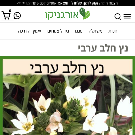
הצמח חולה? זקוק לדשן? שלחו לי
וואצאפ
ואתאים לכם פתרון מדויק 🌱
0
חנות
משתלה
מנגו
גידול צמחים
ייעוץ והדרכה
אין מוצרים בסל הקניות.
נץ חלב ערבי