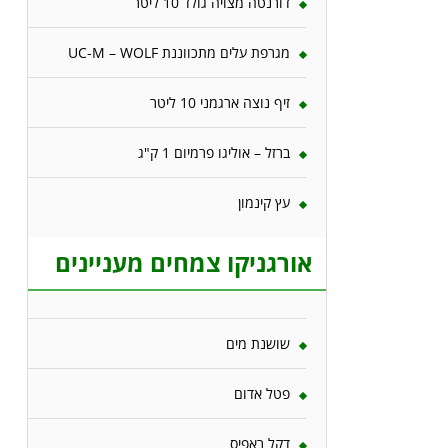
דורנטה מצויה גולד 10 ליטר
מגרפת עלים מתכווננת UC-M – WOLF
זיף נוצה ארגמני 10 ליטר
ברזל – אוליגו פרמיום 1 ק"ג
עץ קינמון
אורגניקו צמחים מעניינים
שושנת מים
פטל אדום
דקל ראפיס