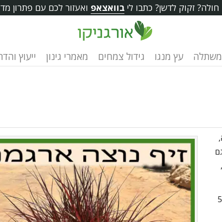
ולה? זקוק לדשן? כתבו לי
בוואצאפ
ואעזור לכם עם פתרון מדו
משתלה
עץ מנגו
גידול צמחים
מאמרי גינון
ייעוץ והד
גם
ול להיות 50-90