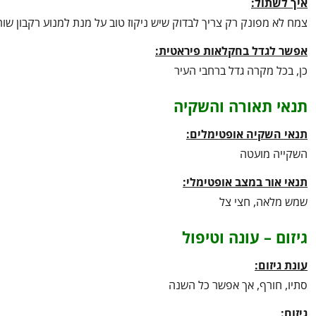
איך לשתול:
צמח לא מפונק רק צריך לבדוק שיש ניקוז טוב על מנת למנוע רקבון שו
אפשר לגדל בחקלאות פיראטית:
כן, בכל מקרה גדל ברחבי העיר
תנאי תאורה והשקיה
תנאי השקיה אופטימלים:
השקייה מועטה
תנאי אור במצב אופטימלי:
שמש מלאה, חצי צל
גיזום – עונה וטיפול
עונת גיזום:
סתיו, חורף, אך אפשר כל השנה
גיזום: