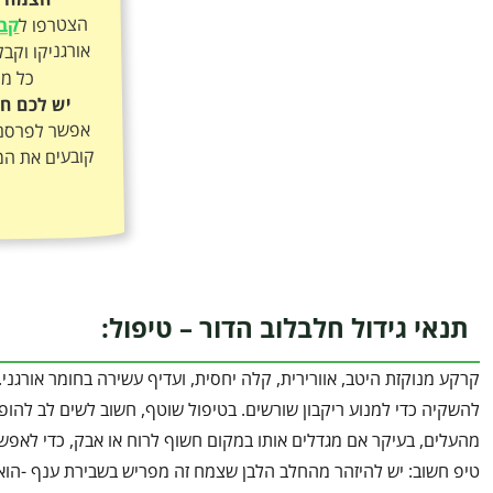
הצטרפו ל
קבו
כל מה
יש לכם חל
אפשר לפרסם א
קובעים את המ
תנאי גידול חלבלוב הדור – טיפול:
קרקע מנוקזת היטב, אוורירית, קלה יחסית, ועדיף עשירה בחומר אורגנ
להשקיה כדי למנוע ריקבון שורשים. בטיפול שוטף, חשוב לשים לב להופע
מהעלים, בעיקר אם מגדלים אותו במקום חשוף לרוח או אבק, כדי לאפ
טיפ חשוב: יש להיזהר מהחלב הלבן שצמח זה מפריש בשבירת ענף -הוא ר