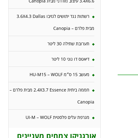
3.4X6.6 עיצוב מודרני מבית Canopia
רשתות נגד יתושים לגזיבו 3.6X4.3 Dallas
מבית פלרם – Canopia
תערובת שתילה 30 ליטר
דיאטס דו גוני 10 ליטר
מעשב 15 ס״מ HU-M15 – WOLF
חממה ביתית 2.4X3.7 Essence מבית פלרם –
Canopia
מגרפת עלים פלסטית UI-M – WOLF
אורגניקו צמחים מעניינים