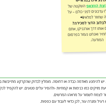
צת הווצאפ
השקטה של
אורגניקו וקבלו עדכונים לפני כולם – על
 שחוזר למלאי📲
בלוב הדור למכירה?
ותו דרך אורגניקו, אתם
חיר ואנחנו נעזור בפרסום
המודעה.
י. יש להימנע מאדמה כבדה או דחוסה. מומלץ לבדוק שהקרקע מתייבשת ב
ת מזיקים כמו כנימות או קמחיות -ולהסיר עלים פגועים. יש להקפיד לנק
שר לצמח לשמור על מראהו המרשים.
עיל ומגרה עור, לכן כדאי לעבוד עם כפפות.