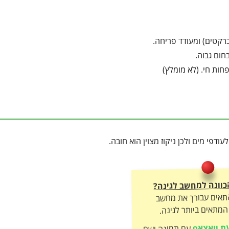
ברקטים) ומעודד פריחה.
חום גבוה.
פחות חי. (לא מומלץ)
פי מים ולכן ניקוז מצוין הוא חובה.
כוונה למחשב לגינה?
התאים עבורך את מחשב
מתאים ביותר לגינה.
ת וואצאפ
עם תמונה ושם
הצמח – ונכוון אתכם לפתרון שיחזיר לו את