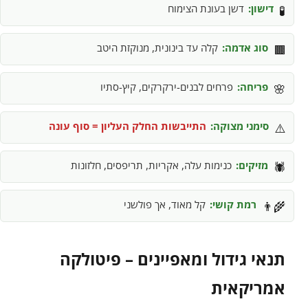
דישון:
דשן בעונת הצימוח
🧪
סוג אדמה:
קלה עד בינונית, מנוקזת היטב
🟫
פריחה:
פרחים לבנים-ירקרקים, קיץ-סתיו
🌸
סימני מצוקה:
התייבשות החלק העליון = סוף עונה
⚠️
מזיקים:
כנימות עלה, אקריות, תריפסים, חלזונות
🕷️
רמת קושי:
קל מאוד, אך פולשני
👨‍🌾
תנאי גידול ומאפיינים – פיטולקה
אמריקאית