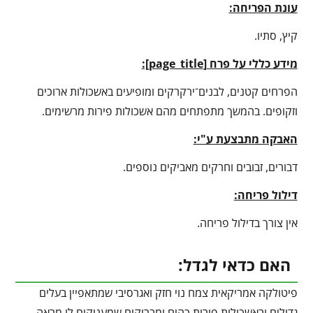
עונת הפריחה:
קיץ, סתיו.
מידע כללי על פרח [
page_title
]:
הפרחים קטנים, לבנים־ירקרקים ומופיעים באשכולות ארוכים
וזקופים. בהמשך מתפתחים מהם אשכולות פירות מרשימים.
האבקה מתבצעת ע"י:
דבורים, זבובים וחרקים מאביקים נוספים.
דילול פריחה:
אין צורך בדילול פריחה.
האם כדאי לגדל:
פיטולקה אמריקאית צמח נוי חזק ואגרסיבי שמתאפיין בעלים
גדולים ובאשכולות פירות כהים ומבריקים שמעניקים לו מראה