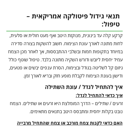
תנאי גידול פיטולקה אמריקאית –
טיפול:
קרקע קלה עד בינונית, מנוקזת היטב ואף מעט חולית או סלעית,
לחות מתונה לאורך עונת הצימוח. חשוב להשקות בצורה סדירה
במיוחד בתקופות חמות ובשלבי ההתבססות, אך לאחר מכן הצמח
עמיד יחסית ליובש ודורש השקיה מתונה בלבד. טיפול שוטף כולל
גיזום קל לשליטה בגודל ובצימוח, הסרת ענפים יבשים או פגועים,
ודישון בעונת הצימוח לקבלת מופע חזק ובריא לאורך זמן.
איך להתחיל לגדל / עונת השתילה
איך כדאי להתחיל לגדל:
זרעים / שתילים – הדרך המומלצת היא זרעים או שתילים. הצמח
נובט בקלות יחסית ומתבסס היטב בתנאים מתאימים.
האם כדאי לקנות צמח מורכב או צמח שהתחיל מרבייה