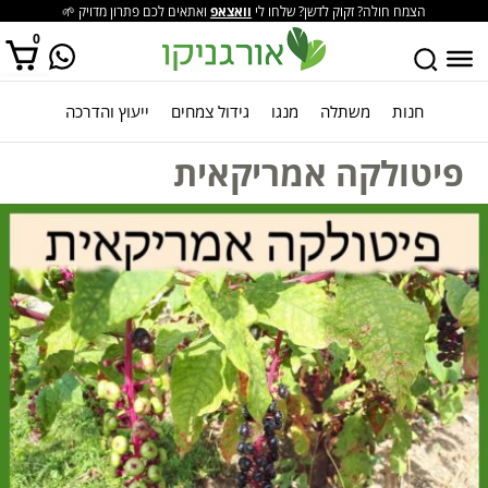
הצמח חולה? זקוק לדשן? שלחו לי
וואצאפ
ואתאים לכם פתרון מדויק 🌱
0
חנות
משתלה
מנגו
גידול צמחים
ייעוץ והדרכה
אין מוצרים בסל הקניות.
פיטולקה אמריקאית