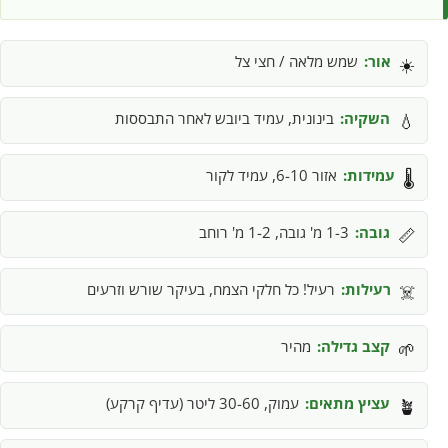
אור:
שמש מלאה / חצי צל
☀️
השקיה:
בינונית, עמיד ביובש לאחר התבססות
💧
עמידות:
אזור 6-10, עמיד לקור
🌡️
גובה:
1-3 מ' גובה, 1-2 מ' רוחב
📏
רעילות:
רעיל! כל חלקי הצמח, בעיקר שורש וזרעים
☠️
קצב גדילה:
מהיר
🌱
עציץ מתאים:
עמוק, 30-60 ליטר (עדיף קרקע)
🪴