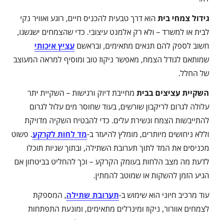
גידול צמחי בית
הוא דרך טבעית להכניס חיים, רוגע ואוויר נקי
לבית או למשרד – ולא רק אלמנט עיצובי. כדי שהצמחים ישגשגו,
חשוב לספק להם תנאים מתאימים, ובראשם
עציץ איכותי
שמותאם לגודל הצמח, מאפשר ניקוז טוב ומוסיף למראה המעוצב
של החלל.
השקיית עציצים בבית
מחייבת דיוק ורגישות – השקיית יתר
עלולה לגרום לריקבון שורשים, בעוד שחוסר מים עלול לגרום
להתייבשות הצמח ונשירת עלים. כדי להבטיח השקיה מדויקת
וללא ניחושים מיותרים, מומלץ להיעזר ב-
מד לחות לקרקע
. פשוט
מכניסים את המד לתוך תערובת השתילה, ובתוך שניות תוכלו
לדעת מה מצב הלחות בעומק הקרקע – וכך להחליט בביטחון אם
הגיע הזמן להשקות או שמוטב להמתין.
עוד מרכיב חיוני הוא שימוש ב-
תערובת שתילה
, המספקת
לצמחים אוורור, ניקוז ומינרלים מתאימים, ומונעת התפתחות