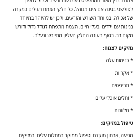
צמח נמרץ מאוד המתפשט באמצעות זרעים ועלול להפוך
לפולשני בגינה אם אינו מנוהל. כל חלקי הצמח רעילים במקרה
של אכילה, במיוחד השורש והזרעים, ולכן יש להיזהר במיוחד
בגינות עם ילדים ובעלי חיים. הצמח מתפתח לגודל גדול ודורש
מקום רב. בסוף העונה החלק העליון מתייבש ונעלם.
מזיקים לצמח:
* כנימות עלה
* אקריות
* תריפסים
* זחלים אוכלי עלים
* חלזונות
טיפול במזיקים:
מניעה, אבחון מוקדם וטיפול ממוקד במחלות עלים ובמזיקים