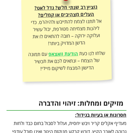
נוציץ רב שנתי חלש? גדל לאט?
העלים מצהיבים או קמלים?
אל תתנו לצמח להתייבש ולהיהרס. כדי
ליהנות מצמיחה מטורפת, יבול עשיר
ועלוקה ירוקה – חובה להתאים לו את
הדשן המדויק ביותר!
שלחו לנו כעת
הודעת וואצאפ
עם תמונה
של הצמח – ונתאים לכם את תכשיר
הדישון המנצח לשיקום מיידי!
מזיקים ומחלות: זיהוי והדברה
חסרונות או בעיות בגידול:
מעדיף אקלים קריר ויבש יחסית, ועלול לסבול בחום כבד ולחות
גבוהה לאורך הקיץ. דורש קרקע מנוקזת היטב ואינו סובל עודפי