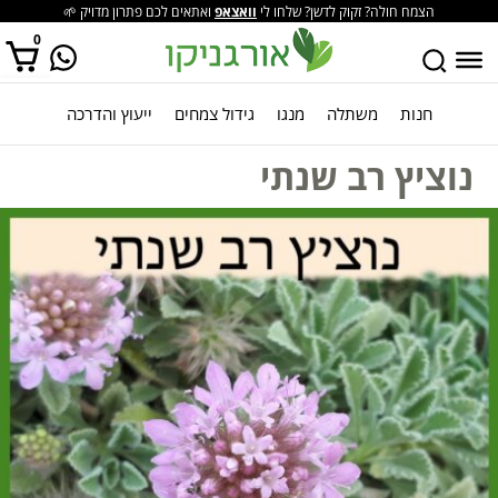
הצמח חולה? זקוק לדשן? שלחו לי
וואצאפ
ואתאים לכם פתרון מדויק 🌱
0
חנות
משתלה
מנגו
גידול צמחים
ייעוץ והדרכה
אין מוצרים בסל הקניות.
נוציץ רב שנתי