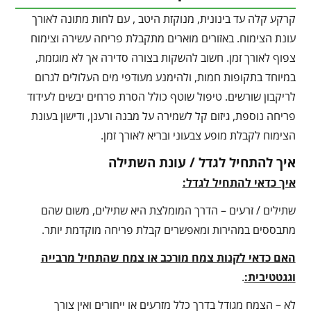
קרקע קלה עד בינונית, מנוקזת היטב , עם לחות מתונה לאורך
עונת הצימוח. באזורים מוארים מתקבלת פריחה עשירה וצימוח
צפוף לאורך זמן. חשוב להשקות בצורה סדירה אך לא מוגזמת,
במיוחד בתקופות חמות, ולהימנע מעודפי מים העלולים לגרום
לריקבון שורשים. טיפול שוטף כולל הסרת פרחים יבשים לעידוד
פריחה נוספת, גיזום קל לשמירה על מבנה ורענן, ודישון בעונת
הצימוח לקבלת מופע צבעוני ובריא לאורך זמן.
איך להתחיל לגדל / עונת השתילה
איך כדאי להתחיל לגדל:
שתילים / זרעים – הדרך המומלצת היא שתילים, משום שהם
מתבססים במהירות ומאפשרים קבלת פריחה מוקדמת יותר.
האם כדאי לקנות צמח מורכב או צמח שהתחיל מרבייה
וגגטטיבית:
.
לא – הצמח מגודל בדרך כלל מזרעים או ייחורים ואין צורך