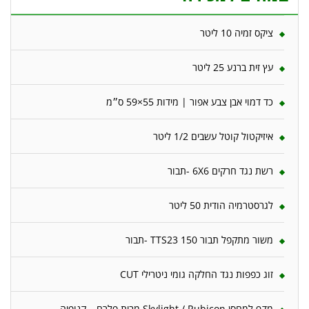
ציקס זמיה 10 ליטר
עץ זית ברנע 25 ליטר
כד דמוי אבן צבע אפור | מידות 55×59 ס״מ
איזיקטול קוטל עשבים 1/2 ליטר
רשת נגד חרקים 6X6 -תבור
לגרסטרמיה הודית 50 ליטר
משור מתקפל תבור 150 TTS23 -תבור
זוג כפפות נגד החלקה גומי ניטרילי CUT
מדף למחסן Skylight / Rubicon מבית פלרם – קנופיה