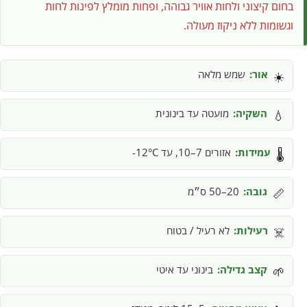
בחום קיצוני ולחות אוויר גבוהה, ופחות מומלץ לפינות לחות
וגשומות ללא ניקוז מעולה.
אור:
שמש מלאה
☀️
השקיה:
מועטה עד בינונית
💧
עמידות:
אזורים 7–10, עד 12°C-
🌡️
גובה:
20–50 ס״מ
📏
רעילות:
לא רעיל / בטוח
☠️
קצב גדילה:
בינוני עד איטי
🌱