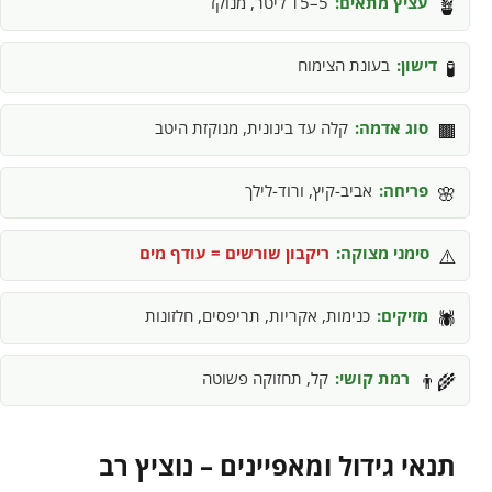
עציץ מתאים:
5–15 ליטר, מנוקז
🪴
דישון:
בעונת הצימוח
🧪
סוג אדמה:
קלה עד בינונית, מנוקזת היטב
🟫
פריחה:
אביב-קיץ, ורוד-לילך
🌸
סימני מצוקה:
ריקבון שורשים = עודף מים
⚠️
מזיקים:
כנימות, אקריות, תריפסים, חלזונות
🕷️
רמת קושי:
קל, תחזוקה פשוטה
👨‍🌾
תנאי גידול ומאפיינים – נוציץ רב