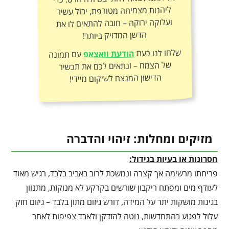
הדשן המדויק ביותר!
שלחו לנו כעת
הודעת וואצאפ
עם תמונה
של הצמח – ונתאים לכם את תכשיר
הדישון המנצח לשיקום מיידי!
מזיקים ומחלות: זיהוי והדברה
חסרונות או בעיות בגידול:
פריחתו מרשימה אך קצרה ונמשכת לרוב באביב בלבד, רגיש מאוד
לעודף מים ומפתח ריקבון שורשים בקרקע לא מנוקזת, מתנוון
בגינות מושקות יתר על המידה, דורש גיזום מתון בלבד – גיזום חזק
עלול לפגוע בהתחדשות, נוטה להזדקן ולאבד צפיפות לאחר