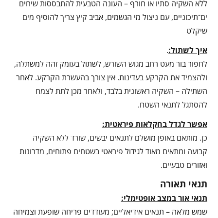
ללא השקיה סתיו או חורף – העונה הטבעית להתבססות שיחים
ים־תיכוניים, עם ניצול מי הגשמים, אביב קיץ צריך להוסיף מים
שיקלט
איך לשתול:
.
לחפור בור מעט רחב מגוש השורש, לשתול בעומק זהה למשתלה,
ולהצמיד את הקרקע בעדינות. אין צורך בהעשרת הקרקע. לאחר
השתילה – השקיה ראשונית בלבד, ולאחר מכן לתת לצמח
להסתגל לתנאי השטח.
אפשר לגדל בחקלאות פיראטית:
כן. מותאם באופן מושלם לתנאים יבשים, שורד ללא השקיה
קבועה ומתאים מאוד לגידול פיראטי בשטחים פתוחים, מדרונות
ואזורים טבעיים.
תנאי תאורה
תנאי אור במצב אופטימלי:
שמש מלאה – תנאים אידיאליים; מעודדים פריחה שופעת וצמיחה