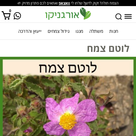
הצמח חולה? זקוק לדשן? שלחו לי
וואצאפ
ואתאים לכם פתרון מדויק 🌱
0
חנות
משתלה
מנגו
גידול צמחים
ייעוץ והדרכה
אין מוצרים בסל הקניות.
לוטם צמח