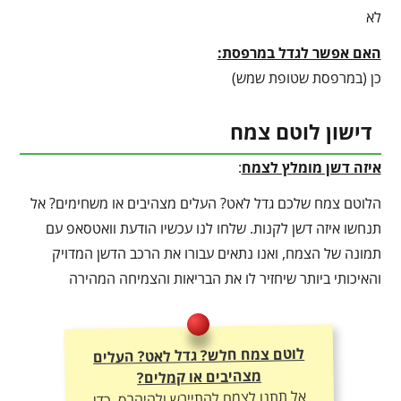
לא
האם אפשר לגדל במרפסת:
כן (במרפסת שטופת שמש)
דישון לוטם צמח
איזה דשן מומלץ לצמח
:
הלוטם צמח שלכם גדל לאט? העלים מצהיבים או משחימים? אל
תנחשו איזה דשן לקנות. שלחו לנו עכשיו הודעת וואטסאפ עם
תמונה של הצמח, ואנו נתאים עבורו את הרכב הדשן המדויק
והאיכותי ביותר שיחזיר לו את הבריאות והצמיחה המהירה
לוטם צמח חלש? גדל לאט? העלים
מצהיבים או קמלים?
אל תתנו לצמח להתייבש ולהיהרס. כדי
ליהנות מצמיחה מטורפת, יבול עשיר
ועלוקה ירוקה – חובה להתאים לו את