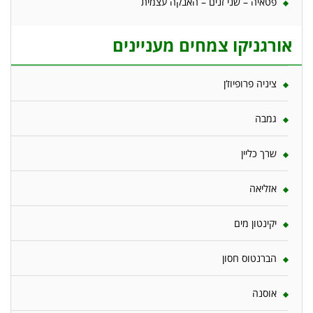
פטאיה – שני זנים – האבקה עצמית
אורגניקו צמחים מעניינים
ציניה פרופיוז’ן
גמבה
שרך כליין
אזליאה
יקינטון מים
הברנטוס חסון
אוסנה