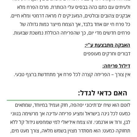
ולעיתים עם כתם כהה בבסיס עלי הכותרת. מרכז הפרח מלא
אבקנים צהובים ובולטים, המעניקים לו מראה דרמטי ומלא חיים.
כל פרח חי יום אחד בלבד, אך הצמח מייצר כמות גדולה של
פרחים חדשים מדי יום, כך שהפריחה הכוללת נמשכת שבועות.
האבקה מתבצעת ע"י:
דבורים וחרקים מעופפים
דילול פריחה:
אין צורך – הפריחה קצרה לכל פרח אך מתחדשת ברצף טבעי.
האם כדאי לגדל:
לוטם הוא שיח ים־תיכוני יפהפה, חזק ועמיד במיוחד, שמתאים
כמעט לכל גינה בישראל ומציע פריחה עדינה אך מרשימה בגווני
לבן, ורוד או ארגמני. זהו צמח אידיאלי למי שמחפש גידול קל ללא
תחזוקה כמעט: הוא מסתדר מצוין בשמש מלאה, צורך מעט מים,