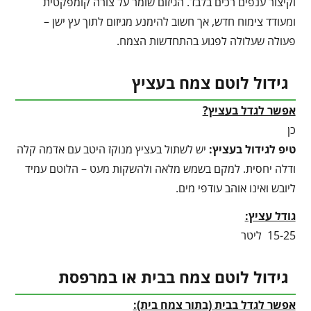
וקיצור ענפים רכים בלבד. הגיזום שומר על צורה קומפקטית
ומעודד צימוח חדש, אך חשוב להימנע מגיזום לתוך עץ ישן –
פעולה שעלולה לפגוע בהתחדשות הצמח.
גידול לוטם צמח בעציץ
אפשר לגדל בעציץ?
כן
טיפ לגידול בעציץ
:
יש לשתול בעציץ מנוקז היטב עם אדמה קלה
ודלה יחסית. למקם בשמש מלאה ולהשקות מעט – הלוטם עמיד
ליובש ואינו אוהב עודפי מים.
גודל עציץ:
15-25 ליטר
גידול לוטם צמח בבית או במרפסת
אפשר לגדל בבית (בתור צמח בית):