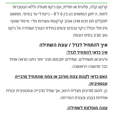
קרקע קלה, סלעית או חולית, עם ניקוז מעולה וללא הצטברות
לחות. ה־pH המתאים נע בין 6 ל־8 – נייטרלי עד בסיסי. מותאם
לאקלים חם ויבש ואינו אוהב קרקעות עשירות מדי. טיפול שוטף
מינימלי וכולל ניקוי ענפים יבשים במידת הצורך ושמירה על ניקוז
טוב סביב בסיס הצמח.
איך להתחיל לגדל / עונת השתילה
איך כדאי להתחיל לגדל:
זרעים או משתילים. שתילים יתבססו מהר יותר ויתנו מראה אחיד
כבר מהשנה הראשונה.
האם כדאי לקנות צמח מורכב או צמח שהתחיל מרבייה
וגגטטיבית:
.
כן. לוטם מזרעים מצליח היטב, אך שתיל מרבייה וגטטטיבית יבטיח
אחידות בצבע ובצורת הפריחה.
עונה מומלצת לשתילה: