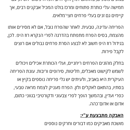
חמישה עלי כותרת פתוחים ומרכז בולט המכיל אבקנים רבים, אך
קיימים גם זנים בעלי פרחים חצי־מלאים.
הפריחה עדינה, טבעית. לאחר שהפרח נובל, אם לא מסירים אותו
מהצמח, בסיס הפרח מתפתח בהדרגה לפרי הנקרא רוז היפ. לכן,
בגידול רוז היפ חשוב לא לבצע הסרת פרחים נבולים אם רוצים
לקבל פירות.
בחלק מהזנים הפרחים ריחניים, ועלי הכותרת אכילים ויכולים
לשמש לקישוט מאכלים, חליטות, סירופים וריבות. עונת הפריחה
העיקרית היא באביב, ולעיתים יש גלי פריחה נוספים בקיץ או
בסתיו, בהתאם לאקלים ולזן. הפרח מעניק לצמח מראה טבעי,
כפרי ועדין, ובהמשך הופך לפרי צבעוני ודקורטיבי בגווני כתום,
אדום או אדום־כהה.
האבקה מתבצעת ע"י:
מושכת מאביקים כמו דבורים וחרקים נוספים