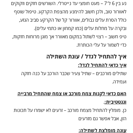
נע בין 6 ל־7 – מעט חומצי עד נייטרלי. השורשים חזקים וזקוקים
לאוורור טוב, ולכן חשוב להימנע מהצפת הקרקע. טיפול שוטף
כולל הסרת עלים נבולים, אוורור קל של הקרקע סביב הגזע,
ובקרה על מחלות עלים (כמו קמחון או כתמי עלים).
טיפ חשוב – רצוי לשתול במקום מאוורר אך מוגן מרוחות חזקות,
כדי לשמור על עלי הכותרת.
איך להתחיל לגדל / עונת השתילה
איך כדאי להתחיל לגדל:
שתילים מורכבים – שתיל צעיר שכבר הורכב על כנה חזקה
ועמידה.
האם כדאי לקנות צמח מורכב או צמח שהתחיל מרבייה
וגגטטיבית:
.
כן. מומלץ להתחיל מצמח מורכב – זרעים לא ישמרו על תכונות
הזן, אבל אפשר גם מזרעים
עונה מומלצת לשתילה: