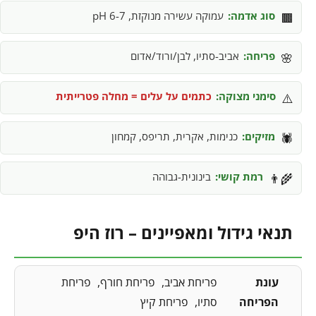
סוג אדמה:
עמוקה עשירה מנוקזת, pH 6-7
🟫
פריחה:
אביב-סתיו, לבן/ורוד/אדום
🌸
סימני מצוקה:
כתמים על עלים = מחלה פטרייתית
⚠️
מזיקים:
כנימות, אקרית, תריפס, קמחון
🕷️
רמת קושי:
בינונית-גבוהה
👨‍🌾
תנאי גידול ומאפיינים – רוז היפ
עונת
פריחת אביב
פריחת חורף
פריחת
הפריחה
סתיו
פריחת קיץ