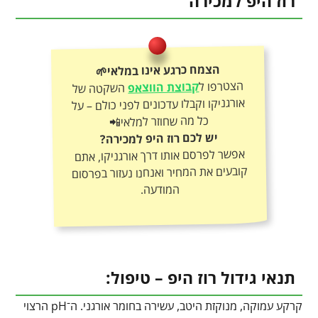
רוז היפ למכירה
הצמח כרגע אינו במלאי🌱
הצטרפו ל
קבוצת הווצאפ
השקטה של
אורגניקו וקבלו עדכונים לפני כולם – על
כל מה שחוזר למלאי📲
יש לכם רוז היפ למכירה?
אפשר לפרסם אותו דרך אורגניקו, אתם
קובעים את המחיר ואנחנו נעזור בפרסום
המודעה.
תנאי גידול רוז היפ – טיפול:
קרקע עמוקה, מנוקזת היטב, עשירה בחומר אורגני. ה־pH הרצוי