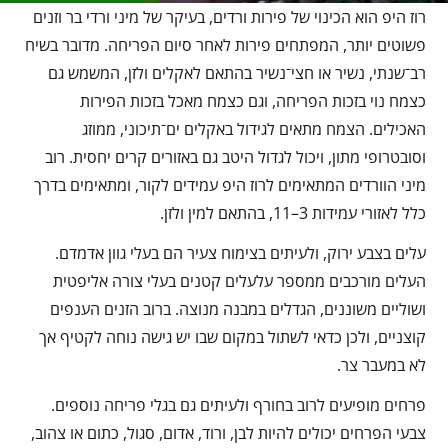
רוז היפ הוא הכינוי של פירות ורדים, בעיקר של מיני ורדי בר וזנים
פשוטים יותר, המפתחים פירות לאחר סיום הפריחה. מדובר בשיח
רב־שנתי, נשיר או חצי־נשיר בהתאם לאקלים ולזן, המשמש גם
כצמח נוי בזכות הפריחה, וגם כצמח מאכל בזכות הפירות
האכילים. הצמח מתאים לגידול באקלים ים־תיכוני, ממוזג
וסובטרופי מתון, ויכול לגדול היטב גם באזורים קרים יחסית. רוב
מיני הוורדים המתאימים לרוז היפ עמידים לקור, ומתאימים בדרך
כלל לאזורי עמידות 3–11, בהתאם למין ולזן.
עלים בצבע ירוק, ולעיתים בצימוח צעיר הם בעלי גוון אדמדם.
העלים מורכבים ממספר עלעלים קטנים בעלי צורה אליפטית
ושוליים משוננים, הגדלים במבנה מנוצה. ברוב הזנים הענפים
קוצניים, ולכן כדאי לשתול במקום שבו יש גישה נוחה לקטיף אך
לא במעבר צר.
פרחים מופיעים לרוב בחורף ולעיתים גם בגלי פריחה נוספים.
צבעי הפרחים יכולים להיות לבן, ורוד, אדום, סגול, כתום או צהוב,