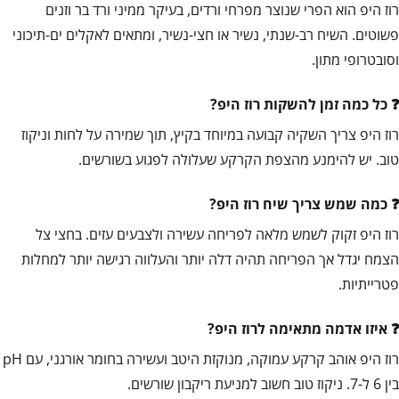
רוז היפ הוא הפרי שנוצר מפרחי ורדים, בעיקר ממיני ורד בר וזנים
פשוטים. השיח רב-שנתי, נשיר או חצי-נשיר, ומתאים לאקלים ים-תיכוני
וסובטרופי מתון.
כל כמה זמן להשקות רוז היפ?
רוז היפ צריך השקיה קבועה במיוחד בקיץ, תוך שמירה על לחות וניקוז
טוב. יש להימנע מהצפת הקרקע שעלולה לפגוע בשורשים.
כמה שמש צריך שיח רוז היפ?
רוז היפ זקוק לשמש מלאה לפריחה עשירה ולצבעים עזים. בחצי צל
הצמח יגדל אך הפריחה תהיה דלה יותר והעלווה רגישה יותר למחלות
פטרייתיות.
איזו אדמה מתאימה לרוז היפ?
רוז היפ אוהב קרקע עמוקה, מנוקזת היטב ועשירה בחומר אורגני, עם pH
בין 6 ל-7. ניקוז טוב חשוב למניעת ריקבון שורשים.