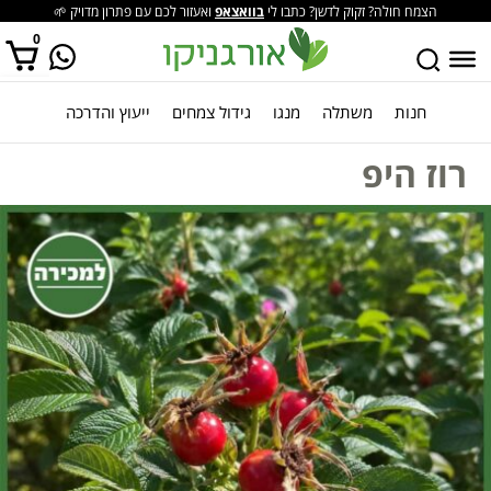
הצמח חולה? זקוק לדשן? כתבו לי
בוואצאפ
ואעזור לכם עם פתרון מדויק 🌱
0
חנות
משתלה
מנגו
גידול צמחים
ייעוץ והדרכה
אין מוצרים בסל הקניות.
רוז היפ