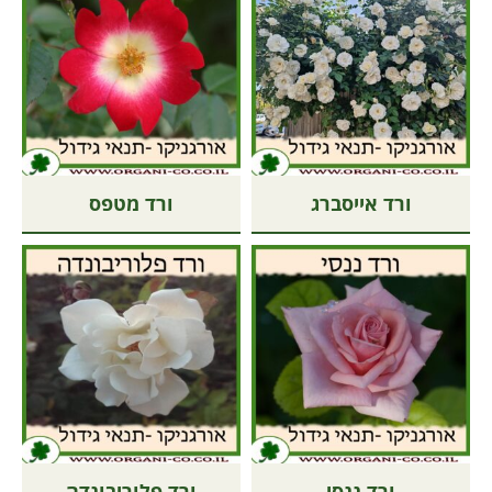
ורד אייסברג
ורד מטפס
ורד ננסי
ורד פלוריבונדה