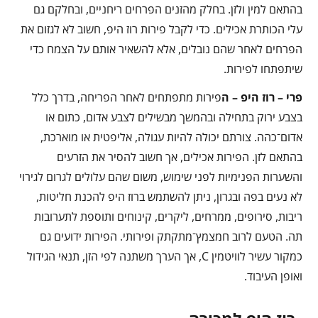
בהתאם למין ולזן. בחלק מהזנים הפרחים ריחניים, ובחלקם גם
עלי הכותרת אכילים. כדי לקבל פירות רוז היפ, חשוב לא לגזום את
הפרחים לאחר שהם נובלים, אלא להשאיר אותם על הצמח כדי
שיתפתחו לפירות.
פרי – רוז היפ – ה
פירות מתפתחים לאחר הפריחה, בדרך כלל
בצבע ירוק בתחילה ובהמשך מבשילים לצבע אדום, כתום או
אדום־כהה. צורתם יכולה להיות עגולה, אליפטית או מוארכת,
בהתאם לזן. הפירות אכילים, אך חשוב להסיר את הזרעים
והשערות הפנימיות לפני שימוש, משום שהם עלולים לגרום לגירוי
לא נעים בפה ובגרון, ניתן להשתמש ברוז היפ להכנת חליטות,
ריבות, סירופים, ממרחים, ליקרים, קינוחים ותוספת לתערובות
תה. הטעם לרוב חמצמץ־מתקתק ופירותי. הפירות ידועים גם
כמקור עשיר לוויטמין C, אך הערך משתנה לפי הזן, תנאי הגידול
ואופן העיבוד.