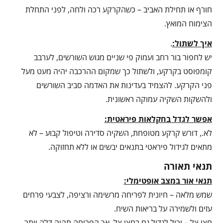
חורף או תחילת האביב – כשהקרקע רכה ולחה, לפני התחלת
הצימוח המואץ.
איך לשתול:
.
יש לחפור בור רחב ועמוק פי שניים מגוש השורשים, לערבב
קומפוסט בקרקע, ולשתול כך שמקום ההרכבה יהיה מעט מעל
פני הקרקע. להצמיד בעדינות את האדמה סביב השורשים
ולהשקות השקיה עמוקה ראשונית.
אפשר לגדל בחקלאות פיראטית:
לא., דורש קרקע מטופחת, השקיה סדירה וטיפול קבוע – לא
מתאים לגידול פיראטי בתנאים יבשים או ללא תחזוקה.
תנאי תאורה
תנאי אור במצב אופטימלי:
שמש מלאה – חיונית לפריחה מרשימה ורציפה, לצבעי פרחים
עזים ולשמירה על בריאות השיח.
חצי צל – יכול לגדול גם בחצי צל, אך הפריחה תהיה דלה יותר