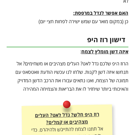
לא
האם אפשר לגדל במרפסת:
כן (במקום מואר עם שמש ישירה לפחות חצי יום)
דישון רוז היפ
איזה דשן מומלץ לצמח
:
הרוז היפ שלכם גדל לאט? העלים מצהיבים או משחימים? אל
תנחשו איזה דשן לקנות. שלחו לנו עכשיו הודעת וואטסאפ עם
תמונה של הצמח, ואנו נתאים עבורו את הרכב הדשן המדויק
והאיכותי ביותר שיחזיר לו את הבריאות והצמיחה המהירה
רוז היפ חלש? גדל לאט? העלים
מצהיבים או קמלים?
אל תתנו לצמח להתייבש ולהיהרס. כדי
ליהנות מצמיחה מטורפת, יבול עשיר
ועלוקה ירוקה – חובה להתאים לו את