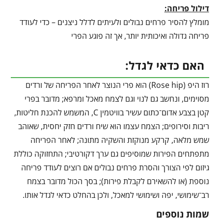
דילול פריחה:
מומלץ להסיר פרחים נבולים ולעיתים לדלל ניצנים – כדי לעודד
פריחה גדולה ואיכותית יותר, אך זה פוגע הפרי
האם כדאי לגדל:
רוז היפ (Rose hip) הוא פרי הנוצר לאחר הפריחה של ורדים
מסוימים, ונחשב גם לנוי וגם לצמח מאכל ומרפא; מדובר בפרי
קטן בצבע אדום־כתום עשיר בוויטמין C, המשמש להכנת חליטות,
ריבות וסירופים; הצמח עצמו הוא שיח ורדים חזק יחסית, שאוהב
שמש מלאה, קרקע מנוקזת והשקיה מתונה; לאחר הפריחה
מתפתחים הפירות שמוסיפים גם ערך דקורטיבי; התחזוקה כוללת
גיזום לפי הצורך והסרת פרחים נבולים אם רוצים לעודד פריחה
נוספת (או להשאירם לקבלת פירות); בסך הכול מדובר בצמח
רב־שימושי, יפה ושימושי למאכל, ולכן בהחלט כדאי לגדל אותו.
שמות נוספים