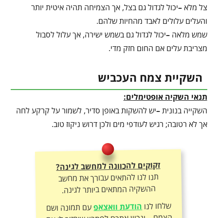
צל מלא
–
יכול לגדול גם בצל, אך הצמיחה תהיה איטית יותר
והעלים עלולים לאבד מהחיות שלהם.
שמש מלאה
–
יכול לגדול גם בשמש ישירה, אך עלול לסבול
מצריבת עלים אם החום חזק מדי.
השקיית צמח העכביש
תנאי השקיה אופטימלים:
השקייה בנונית
–
יש להשקות באופן סדיר, לשמור על קרקע לחה
אך לא רטובה; רגיש לעודפי מים ולכן דרוש ניקוז טוב.
זקוקים להכוונה למחשב לגינה?
תנו לנו להתאים עבורך את מחשב
ההשקיה המתאים ביותר לגינה.
שלחו לנו
הודעת וואצאפ
עם תמונה ושם
הצמח – ונכוון אתכם לפתרון שיחזיר לו את