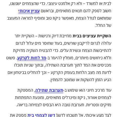
לבית או למשרד – ולא רק אלמנט עיצובי. כדי שהצמחים ישגשגו,
חשוב לספק להם תנאים מתאימים, ובראשם
עציץ איכותי
שמותאם לגודל הצמח, מאפשר ניקוז טוב ומוסיף למראה המעוצב
של החלל.
השקיית עציצים בבית
מחייבת דיוק ורגישות – השקיית יתר
עלולה לגרום לריקבון שורשים, בעוד שחוסר מים עלול לגרום
להתייבשות הצמח ונשירת עלים. כדי להבטיח השקיה מדויקת
וללא ניחושים מיותרים, מומלץ להיעזר ב-
מד לחות לקרקע
. פשוט
מכניסים את המד לתוך תערובת השתילה, ובתוך שניות תוכלו
לדעת מה מצב הלחות בעומק הקרקע – וכך להחליט בביטחון אם
הגיע הזמן להשקות או שמוטב להמתין.
עוד מרכיב חיוני הוא שימוש ב-
תערובת שתילה
, המספקת
לצמחים אוורור, ניקוז ומינרלים מתאימים, ומונעת התפתחות
מזיקים ופטריות. תערובת טובה היא הבסיס לצמיחה בריאה.
לצד מצע איכותי, אל תשכחו לדשן!
דשן לצמחי בית
מספק את