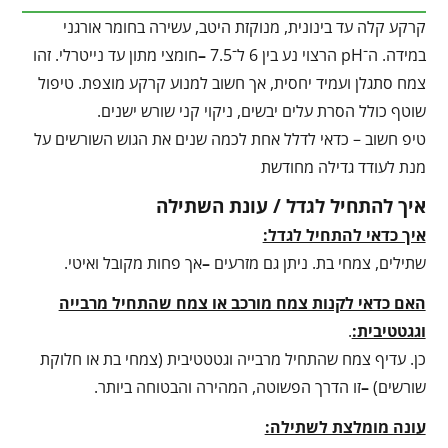
קרקע קלה עד בינונית, מנוקזת היטב, עשירה בחומר אורגני
במידה. ה־pH הרצוי נע בין 6 ל־7.5
–
חומצי מתון עד נייטרלי. זהו
צמח סתגלן ועמיד יחסית, אך חשוב למנוע קרקע מוצפת. טיפול
שוטף כולל הסרת עלים יבשים, ניקוי קני שורש ישנים.
טיפ חשוב – כדאי לדלל אחת לכמה שנים את הגוש השורשים על
מנת לעודד גדילה מחודשת
איך להתחיל לגדל / עונת השתילה
איך כדאי להתחיל לגדל:
שתילים, צמחי בת. ניתן גם מזרעים
–
אך פחות מקובל ואיטי.
האם כדאי לקנות צמח מורכב או צמח שהתחיל מרבייה
וגגטטיבית:
.
כן. עדיף צמח שהתחיל מרבייה וגטטטיבית (צמחי בת או חלוקת
שורשים)
–
זו הדרך הפשוטה, המהירה והבטוחה ביותר.
עונה מומלצת לשתילה: