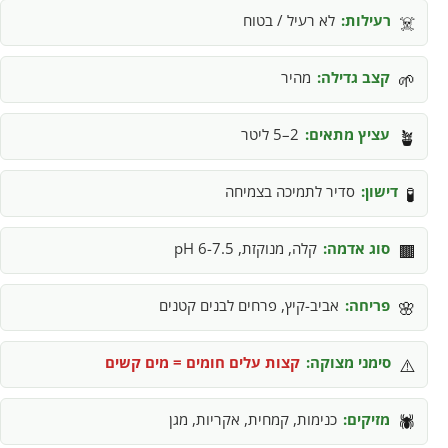
רעילות:
לא רעיל / בטוח
☠️
קצב גדילה:
מהיר
🌱
עציץ מתאים:
2–5 ליטר
🪴
דישון:
סדיר לתמיכה בצמיחה
🧪
סוג אדמה:
קלה, מנוקזת, pH 6-7.5
🟫
פריחה:
אביב-קיץ, פרחים לבנים קטנים
🌸
סימני מצוקה:
קצות עלים חומים = מים קשים
⚠️
מזיקים:
כנימות, קמחית, אקריות, מגן
🕷️