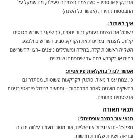
אביב,קיץ או סתיו – כשהצמח בצמיחה פעילה, מה שמקל על
התבססות מהירה. (אפשר כל השנה)
איך לשתול:
.
לשתול את הצמח בעומק רדוד יחסית, כך שקני השורש מכוסים
קלות. להצמיד בעדינות את הקרקע סביב השורשים ולבצע
השקיה ראשונית קלה. במידה ומשתילים ניצנים
–
רצוי להשרישם
במים או בקרקע לחה עד שיתפתחו שורשים.
אפשר לגדל בחקלאות פיראטית:
כן. צמח עמיד מאוד, סתגלן לקרקעות פשוטות, מסתדר גם
בהשקיה מועטה לאחר התבססות – ומתאים לגידול פיראטי בגינות
או שטחים פתוחים.
תנאי תאורה
תנאי אור במצב אופטימלי:
חצי צל
–
תנאי גידול אידיאליים; אור מסונן מעודד עלווה ירוקה
ובריאה ויצירת שלוחות חדשות.