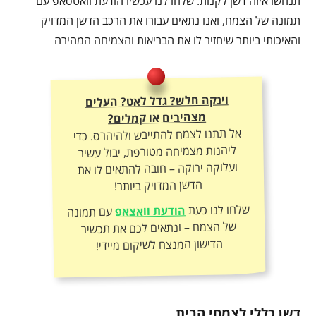
תנחשו איזה דשן לקנות. שלחו לנו עכשיו הודעת וואטסאפ עם
תמונה של הצמח, ואנו נתאים עבורו את הרכב הדשן המדויק
והאיכותי ביותר שיחזיר לו את הבריאות והצמיחה המהירה
וינקה חלש? גדל לאט? העלים
מצהיבים או קמלים?
אל תתנו לצמח להתייבש ולהיהרס. כדי
ליהנות מצמיחה מטורפת, יבול עשיר
ועלוקה ירוקה – חובה להתאים לו את
הדשן המדויק ביותר!
שלחו לנו כעת
הודעת וואצאפ
עם תמונה
של הצמח – ונתאים לכם את תכשיר
הדישון המנצח לשיקום מיידי!
דשן כללי לצמחי הבית