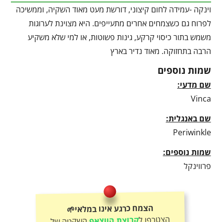
וינקה -עמידה לחום קיצוני, דורשת מעט מאוד השקיה, וממשיכה
לפרוח גם כשצמחים אחרים מתעייפים. היא מצוינת לערוגות
משמש בתור כיסוי קרקע, גינות פשוטות, או למי שלא משקיע
הרבה בתחזוקה. מאוד נדיר בארץ
שמות נוספים
שם מדעי:
Vinca
שם באנגלית:
Periwinkle
שמות נוספים:
פרווינקל
הצמח כרגע אינו במלאי🌱
הצטרפו ל
קבוצת הווצאפ
השקטה של
אורגניקו וקבלו עדכונים לפני כולם – על