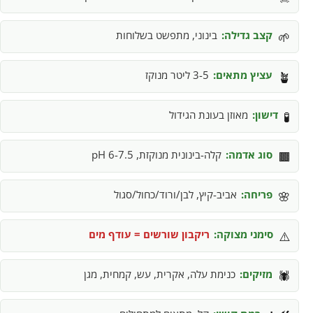
קצב גדילה:
בינוני, מתפשט בשלוחות
🌱
עציץ מתאים:
3-5 ליטר מנוקז
🪴
דישון:
מאוזן בעונת הגידול
🧪
סוג אדמה:
קלה-בינונית מנוקזת, pH 6-7.5
🟫
פריחה:
אביב-קיץ, לבן/ורוד/כחול/סגול
🌸
סימני מצוקה:
ריקבון שורשים = עודף מים
⚠️
מזיקים:
כנימת עלה, אקרית, עש, קמחית, מגן
🕷️