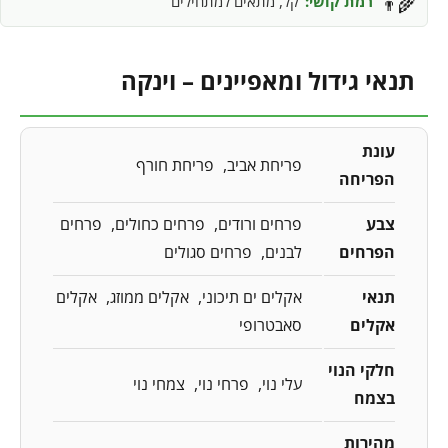
רמת קושי:
קל, מתאים למתחילים
👨‍🌾
תנאי גידול ומאפיינים – וינקה
עונת
פריחת אביב
פריחת חורף
הפריחה
צבע
פרחים ורודים
פרחים כחולים
פרחים
הפרחים
לבנים
פרחים סגולים
תנאי
אקלים ים תיכוני
אקלים ממוזג
אקלים
אקלים
סאבטרופי
חלקי הנוי
עלי נוי
פרחי נוי
צמחי נוי
בצמח
מהירות