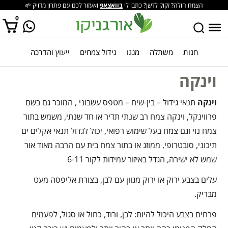
הצמח חולה? זקוק לדשן? כתבו לי
בוואצאפ
ואעזור לכם עם פתרון מדויק 🌱
0
חנות
משתלה
מנגו
גידול צמחים
ייעוץ והדרכה
אין מוצרים בסל הקניות.
וינקה
וינקה
תנאי גידול – בין-שיח – מטפס עשבוני , המוכר גם בשם
פרווינקל, וינקה צמח רב שנתי תדיר או חד שנתי, משמש בתור
צמח נוי וגם צמח בעל שימוש רפואי, יכול לגדול תנאי אקלים ים
תיכוני, סובטרופי, ממוזג או בתור צמח בית עם הרבה מאוד אור
שמש לא ישירה, הגדל באיזור עמידות לקור 6-11
עלים בצבע ירוק או ירוק מגוון עם לבן, בצורת אליפסה מעט
מבריק.
פרחים בצבע היכול להיות: לבן, ורוד, כחול או סגול, לפעמים