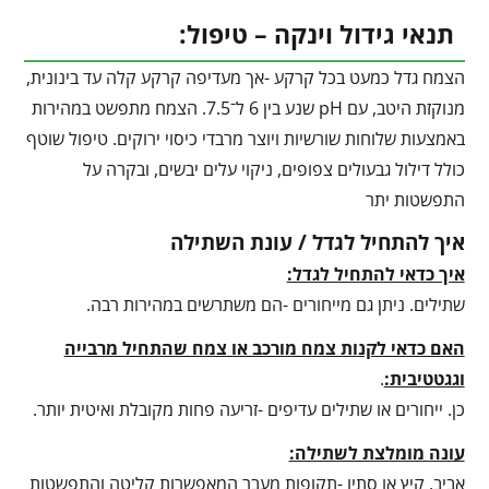
תנאי גידול וינקה – טיפול:
הצמח גדל כמעט בכל קרקע -אך מעדיפה קרקע קלה עד בינונית,
מנוקזת היטב, עם pH שנע בין 6 ל־7.5. הצמח מתפשט במהירות
באמצעות שלוחות שורשיות ויוצר מרבדי כיסוי ירוקים. טיפול שוטף
כולל דילול גבעולים צפופים, ניקוי עלים יבשים, ובקרה על
התפשטות יתר
איך להתחיל לגדל / עונת השתילה
איך כדאי להתחיל לגדל:
שתילים. ניתן גם מייחורים -הם משתרשים במהירות רבה.
האם כדאי לקנות צמח מורכב או צמח שהתחיל מרבייה
וגגטטיבית:
.
כן. ייחורים או שתילים עדיפים -זריעה פחות מקובלת ואיטית יותר.
עונה מומלצת לשתילה:
אביב, קיץ או סתיו -תקופות מעבר המאפשרות קליטה והתפשטות