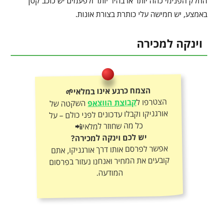
החלק הפנימי כהה יותר או בהיר יותר ולפעמים יש כוכב קטן
באמצע, יש חמישה עלי כותרת בצורת אונות.
וינקה למכירה
הצמח כרגע אינו במלאי🌱
הצטרפו ל
קבוצת הווצאפ
השקטה של
אורגניקו וקבלו עדכונים לפני כולם – על
כל מה שחוזר למלאי📲
יש לכם וינקה למכירה?
אפשר לפרסם אותו דרך אורגניקו, אתם
קובעים את המחיר ואנחנו נעזור בפרסום
המודעה.