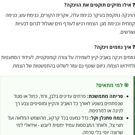
אילו מזיקים תוקפים את הוינקה?
הוינקה נתקפת בעיקר כנימת עלה, אקרית הקורים, כנימת עש, כנימה
קמחית וכנימת מגן. הצמח רגיש לעודף מים שעלול לגרום לבעיות
שורשים.
איך גוזמים וינקה?
גוזמים וינקה באביב-קיץ לשמירה על צורה קומפקטית, לעידוד הסתעפות
ולחידוש הצמח. גיזום שוטף גם עוזר לשלוט בהתפשטות של הצמח.
🎯 למי מתאים?
פריחה מתמשכת:
פרחים עדינים בלבן, ורוד, כחול או סגול
שנפתחים בשפע לאורך כל האביב והקיץ ומוסיפים צבע רך
לגינה או למרפסת.
צמח סתגלן וקל:
גדל כמעט בכל קרקע, מהשמש המלאה ועד
חצי צל, ולאחר התבססות עמיד יחסית ליובש - אידאלי למי
שרוצה יופי בלי טרחה.