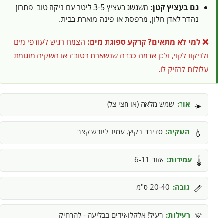
גם בעציץ קטן:
משגשג בעציץ 3-5 ליטר עם ניקוז טוב, פתרון
נהדר לאדן חלון, מרפסת או פינה מוארת בבית.
❌ למי לא מתאים?
קרקע ספוגת מים:
הצמח רגיש לעודפי מים
ולניקוז לקוי, ולכן אדמה כבדה שנשארת רטובה או השקיה מוגזמת
עלולות להזיק לו.
אור:
שמש מלאה (או חצי צל)
☀️
השקיה:
סדירה בקיץ, עמיד ליובש קצר
💧
עמידות:
אזור 6-11
🌡️
גובה:
20-40 ס"מ
📏
רעילות:
רעיל! אלקלואידים בבליעה - להרחיק
☠️