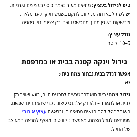
טיפ לגידול בעציץ
:
מתאים מאוד כצמח כיסוי בעציצים ואדניות.
יש לשתול באדמה מנוקזת, למקם בשמש חלקית עד מלאה,
ולהשקות באופן מתון. מתפשט ויוצר ירק צפוף ונוי יפהפה.
גודל עציץ:
5–10: ליטר
גידול וינקה קטנה בבית או במרפסת
אפשר לגדל בבית (בתור צמח בית):
לא
גידול צמחי בית
הוא דרך טבעית להכניס חיים, רוגע ואוויר נקי
לבית או למשרד – ולא רק אלמנט עיצובי. כדי שהצמחים ישגשגו,
חשוב לספק להם תנאים מתאימים, ובראשם
עציץ איכותי
שמותאם לגודל הצמח, מאפשר ניקוז טוב ומוסיף למראה המעוצב
של החלל.