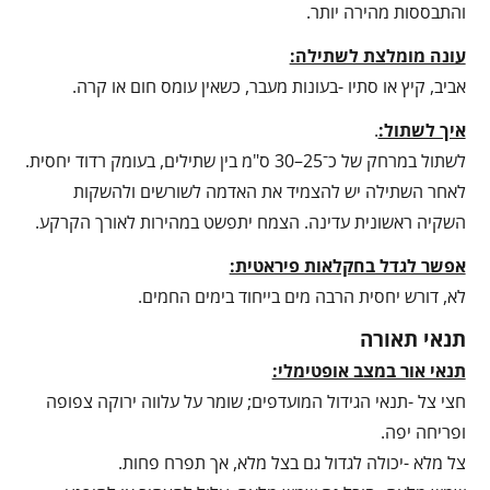
והתבססות מהירה יותר.
עונה מומלצת לשתילה:
אביב, קיץ או סתיו -בעונות מעבר, כשאין עומס חום או קרה.
איך לשתול:
.
לשתול במרחק של כ־25–30 ס"מ בין שתילים, בעומק רדוד יחסית.
לאחר השתילה יש להצמיד את האדמה לשורשים ולהשקות
השקיה ראשונית עדינה. הצמח יתפשט במהירות לאורך הקרקע.
אפשר לגדל בחקלאות פיראטית:
לא, דורש יחסית הרבה מים בייחוד בימים החמים.
תנאי תאורה
תנאי אור במצב אופטימלי:
חצי צל -תנאי הגידול המועדפים; שומר על עלווה ירוקה צפופה
ופריחה יפה.
צל מלא -יכולה לגדול גם בצל מלא, אך תפרח פחות.