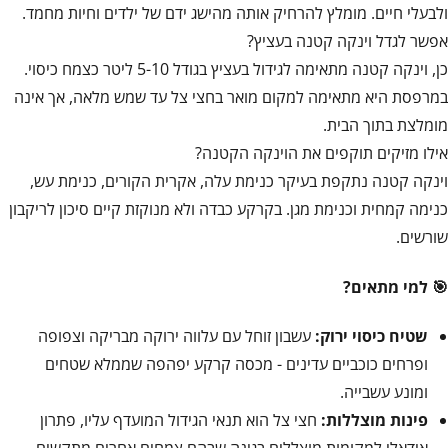
ולבעלי חיים. מומלץ להרחיק אותה מהישג ידם של ילדים וחיות מחמד.
אפשר לגדל וינקה קטנה בעציץ?
כן, וינקה קטנה מתאימה לגידול בעציץ בגודל 5-10 ליטר כצמח כיסוי.
במרפסת היא מתאימה למקום מואר בחצי צל עד שמש מלאה, אך אינה
מומלצת בתוך הבית.
אילו מזיקים תוקפים את הוינקה הקטנה?
וינקה קטנה נתקפת בעיקר כנימת עלה, אקרית הקורים, כנימת עש,
כנימה קמחית וכנימת מגן. בקרקע כבדה ולא מנוקזת קיים סיכון לריקבון
שורשים.
🎯 למי מתאים?
שטיח כיסוי ירוק:
עשבון זוחל עם עלווה ירוקה מבריקה וצפופה
ופרחים כוכביים עדינים - מכסה קרקע יפהפה שממלא שטחים
ומונע עשבייה.
פינות מוצללות:
חצי צל הוא תנאי הגידול המועדף עליו, פתרון
אידאלי למקומות מוצללים בגינה שבהם צמחים אחרים מתקשים.