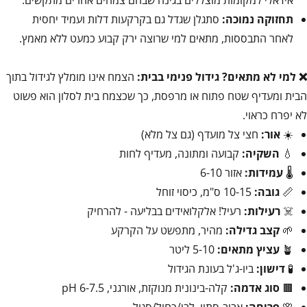
תחזוקה נמוכה:
סתגלן שגדל גם בקרקעות דלות ועמיד יחסית
לאחר התבססות, מתאים למי שרוצה ירק קבוע כמעט ללא מאמץ.
❌ למי לא מתאים?
גידול פנימי בבית:
הצמח אינו מומלץ לגידול בתוך
הבית ומעדיף שטח פתוח או מרפסת, כך שכצמח בית לסלון הוא פשוט
לא יפרח כראוי.
☀️
אור:
חצי צל מועדף (גם צל מלא)
💧
השקיה:
קבועה ומתונה, מעדיף לחות
🌡️
עמידות:
אזור 6-10
📏
גובה:
10-15 ס"מ, כיסוי זוחל
☠️
רעילות:
רעיל! אלקלואידים בבליעה - להרחיק
🌱
קצב גדילה:
מהיר, מתפשט על הקרקע
🪴
עציץ מתאים:
5-10 ליטר
🧪
דישון:
ביו-ג'ל בעונת הגידול
🟫
סוג אדמה:
קלה-בינונית מנוקזת, אורגני, pH 6-7.5
🌸
פריחה:
אביב-סתיו, לבן/כחול/סגול