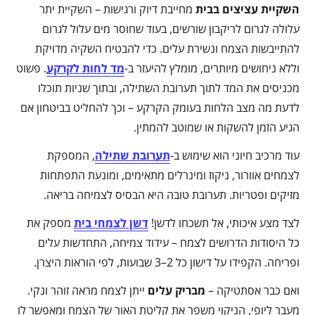
השקיית עציצים בבית
מחייבת דיוק ורגישות – השקיית יתר
עלולה לגרום לריקבון שורשים, בעוד שחוסר מים עלול לגרום
להתייבשות הצמח ונשירת עלים. כדי להבטיח השקיה מדויקת
וללא ניחושים מיותרים, מומלץ להיעזר ב-
מד לחות לקרקע
. פשוט
מכניסים את המד לתוך תערובת השתילה, ובתוך שניות תוכלו
לדעת מה מצב הלחות בעומק הקרקע – וכך להחליט בביטחון אם
הגיע הזמן להשקות או שמוטב להמתין.
עוד מרכיב חיוני הוא שימוש ב-
תערובת שתילה
, המספקת
לצמחים אוורור, ניקוז ומינרלים מתאימים, ומונעת התפתחות
מזיקים ופטריות. תערובת טובה היא הבסיס לצמיחה בריאה.
לצד מצע איכותי, אל תשכחו לדשן!
דשן לצמחי בית
מספק את
כל היסודות הדרושים לצמח – עידוד צמיחה, התחדשות עלים
ופריחה. הקפידו על דישון כל 2–3 שבועות, לפי הוראות היצרן.
ואם כבר אסתטיקה –
מבריק עלים
ייתן לצמח מראה זוהר ונקי.
מעבר ליופי, הניקוי משפר את קליטת האור של הצמח ומאפשר לו