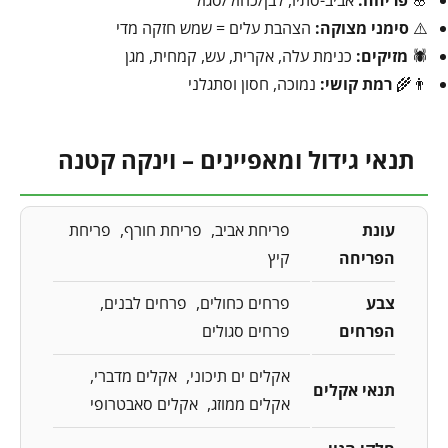
⚠️
סימני מצוקה:
הצהבת עלים = שמש חזקה מדי
🕷️
מזיקים:
כנימת עלה, אקרית, עש, קמחית, מגן
👨‍🌾
רמת קושי:
נמוכה, חסון וסתגלני
תנאי גידול ומאפיינים – וינקה קטנה
עונת
פריחת אביב
פריחת חורף
פריחת
הפריחה
קיץ
צבע
פרחים כחולים
פרחים לבנים
הפרחים
פרחים סגולים
אקלים ים תיכוני
אקלים מדברי
תנאי אקלים
אקלים ממוזג
אקלים סאבטרופי