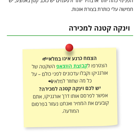
הפנימי כהה יותר או בהיר יותר ולפעמים יש כוכב קטן באמצע, יש
חמישה עלי כותרת בצורת אונות.
וינקה קטנה למכירה
הצמח כרגע אינו במלאי🌱
הצטרפו ל
קבוצת הווצאפ
השקטה של
אורגניקו וקבלו עדכונים לפני כולם – על
כל מה שחוזר למלאי📲
יש לכם וינקה קטנה למכירה?
אפשר לפרסם אותו דרך אורגניקו, אתם
קובעים את המחיר ואנחנו נעזור בפרסום
המודעה.