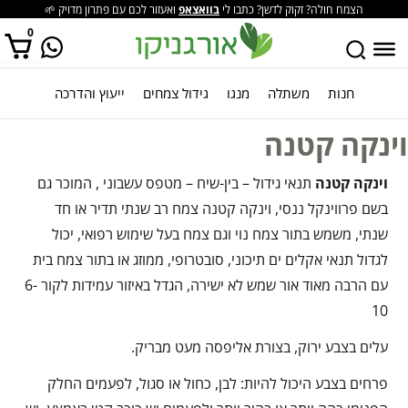
הצמח חולה? זקוק לדשן? כתבו לי
בוואצאפ
ואעזור לכם עם פתרון מדויק 🌱
0
חנות
משתלה
מנגו
גידול צמחים
ייעוץ והדרכה
אין מוצרים בסל הקניות.
וינקה קטנה
וינקה קטנה
תנאי גידול – בין-שיח – מטפס עשבוני , המוכר גם
בשם פרווינקל ננסי, וינקה קטנה צמח רב שנתי תדיר או חד
שנתי, משמש בתור צמח נוי וגם צמח בעל שימוש רפואי, יכול
לגדול תנאי אקלים ים תיכוני, סובטרופי, ממוזג או בתור צמח בית
עם הרבה מאוד אור שמש לא ישירה, הגדל באיזור עמידות לקור 6-
10
עלים בצבע ירוק, בצורת אליפסה מעט מבריק.
פרחים בצבע היכול להיות: לבן, כחול או סגול, לפעמים החלק