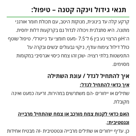
תנאי גידול וינקה קטנה – טיפול:
קרקע קלה עד בינונית, מנוקזת היטב, עם תכולת חומר אורגני
מתונה. היא סתגלנית ויכולה לגדול גם בקרקעות דלות יחסית.
ה־pH הרצוי נע בין 6 ל־7.5 -מעט חומצי עד נייטרלי. טיפול שוטף
כולל דילול צימוח עודף, ניקוי גבעולים יבשים ובקרה על
התפשטות בלתי רצויה -שכן זהו צמח כיסוי אגרסיבי במקומות
מסוימים.
איך להתחיל לגדל / עונת השתילה
איך כדאי להתחיל לגדל:
שתילים או ייחורים -הם משתרשים במהירות. זריעה כמעט ואינה
מקובלת.
האם כדאי לקנות צמח מורכב או צמח שהתחיל מרבייה
וגגטטיבית:
.
כן. עדיף ייחורים או שתילים מרבייה וגטטטיבית -זה מבטיח אחידות