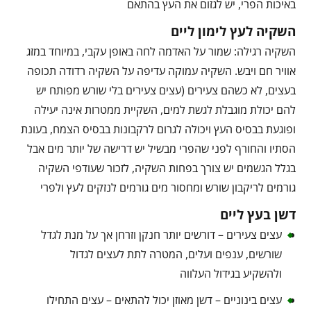
באיכות הפרי, יש לגזום את העץ בהתאם
השקיה לעץ לימון ליים
השקיה רגילה: שמור על האדמה לחה באופן עקבי, במיוחד במזג
אוויר חם ויבש. השקיה עמוקה עדיפה על השקיה רדודה תכופה
בעצים, לא כשהם צעירים (עצים צעירים בלי שורש מפותח יש
להם יכולת מוגבלת לגשת למים, השקיית ממטרות אינה יעילה
ופוגעת בבסיס העץ ויכולה לגרום לרקבונות בבסיס הצמח, בעונת
הסתיו והחורף לפני שהפרי מבשיל יש דרישה של יותר מים אבל
בגלל הגשמים יש צורך בפחות השקיה, לזכור שעודפי השקיה
גורמים לריקבון שורש ומחסור מים גורמים לנזקים לעץ ולפרי
דשן בעץ ליים
עצים צעירים – דורשים יותר חנקן וזרחן אך על מנת לגדל
שורשים, ענפים ועלים, המטרה לתת לעצים לגדול
ולהשקיע בגידול העלווה
עצים בינוניים – דשן מאוזן יכול להתאים – עצים התחילו