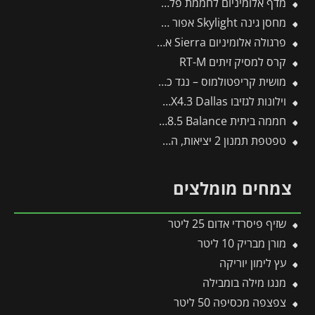
מדף אלומיניום לחממת פלרם – Canopia
מחסן גינה Skylight אפור 1.2X1.8 מבית פלרם – קנופיה
פרגולה אלומיניום Sierra אפורה 3X7.4 מבית פלרם – Canopia
קרס למסיק זיתים RT-M
מושית קריפטולמוס – נגד כנימות קמחיות
וילונות לגזיבו 4.3X4.3 Dallas מבית פלרם – Canopia
חממה ביתית 3X8.5 Balance מבית פלרם – Canopia
טפטפת תמנון 2 יציאות, השקייה מווסתת + טפטפת 25 ליטר לשעה
צמחים מומלצים
שזיף פיסרדי אדום 25 ליטר
מורן מבריק 10 ליטר
עץ לימון יוריקה
מנגו מילה בומבילה
צפצפה מכסיפה 50 ליטר