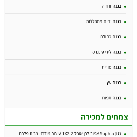
בננה ורודה
בננה ידיים מתפללות
בננה כחולה
בננה לידי פינגרס
בננה סורית
בננה עץ
בננה תפוח
צמחים למכירה
גגון Sophia אפור-לבן אופל 1X2.2 עיצוב מודרני מבית פלרם –