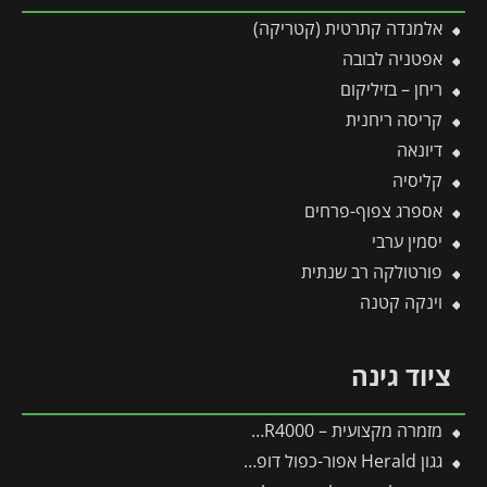
אלמנדה קתרטית (קטריקה)
אפטניה לבובה
ריחן – בזיליקום
קריסה ריחנית
דיונאה
קליסיה
אספרג צפוף-פרחים
יסמין ערבי
פורטולקה רב שנתית
וינקה קטנה
ציוד גינה
מזמרה מקצועית – WOLF by-pass RR4000
גגון Herald אפור-כפול דופן 1.4X4.5 מבית פלרם – Canopia