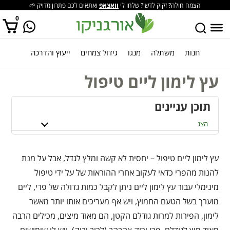
הצמח חולה? זקוק לדשן? שלחו לי
וואצאפ
ואתאים לכם פתרון מדויק 🌱
0
חנות
משתלה
מנגו
גידול צמחים
ייעוץ והדרכה
אין מוצרים בסל הקניות.
עץ לימון ליים טיפול
תוכן עניינים
הצג
עץ לימון ליים טיפול – יחסית לא קשה ומלץ לגדל, אבל על מנת
להנות מהפרי כדאי לעקוב אחרי ההוראות של על ידי טיפול
מינימלי עבור עץ לימון ליים ניתן לקבל כמות גדולה של פרי, ליים
מוערך בשל הטעם החמוץ, ויש אף מעריכים אותו יותר מאשר
לימון, הפירות למרות גודלם הקטן, הם מאוד מיצים, מכילים הרבה