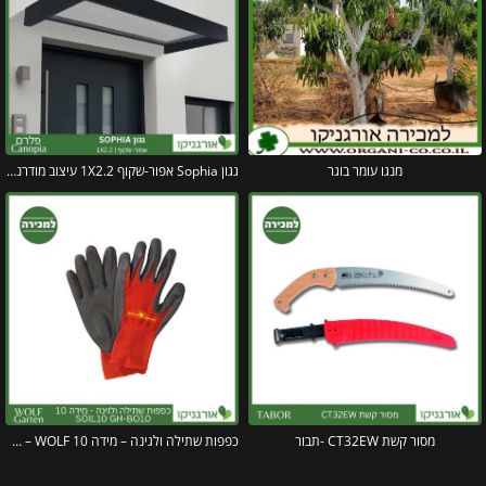
מנגו עומר בוגר
גגון Sophia אפור-שקוף 1X2.2 עיצוב מודרני מבית פלרם – Canopia
מסור קשת CT32EW -תבור
כפפות שתילה ולגינה – מידה 10 SOIL10 GH-BO10 – WOLF