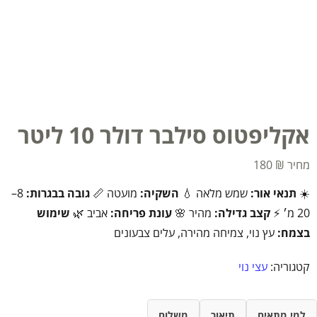
אקליפטוס סילבר דולר 10 ליטר
180
₪
☀️
תנאי אור:
שמש מלאה 💧
השקיה:
מועטה 📏
גובה בבגרות:
8–
20 מ׳ ⚡
קצב גדילה:
מהיר 🌸
עונת פריחה:
אביב 🌿
שימוש
בצמח:
עץ נוי, צמיחה מהירה, עלים צבעונים
קטגוריה:
עצי נוי
למי מתאים
תיאור
משלוח