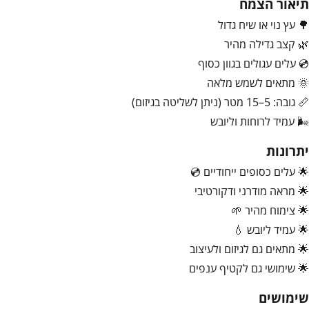
תיאור הצמח
🌳 עץ נוי או שיח גדול
🌿 קצב גדילה מהיר
💿 עלים עגולים בגוון כסוף
🌞 מתאים לשמש מלאה
📏 גובה: 5–15 מטר (ניתן לשליטה בגיזום)
🌬️ עמיד לרוחות וליובש
יתרונות
🌟 עלים כסופים ייחודיים 💿
🌟 מראה מודרני ודקורטיבי
🌟 צימוח מהיר 🌱
🌟 עמיד ליובש 💧
🌟 מתאים גם לגיזום ולעיצוב
🌟 שימושי גם לקטיף ענפים
שימושים