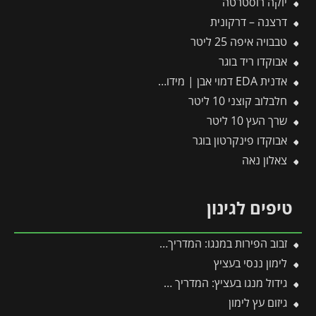
יוקה רוסטרטה
דרצנה – דרקונית
טבבויה איפה 25 ליטר
אבוקדו ריד בוגר
אדנית EDA דמוי אבן | מידות 79.5×29.5×29.5 ס"מ | אפור בהיר
חלבלוב קוצני 10 ליטר
שרך העץ 10 ליטר
אבוקדו פינקרטון בוגר
צאלון נאה
טיפים לגינון
זבוב הפירות במנגו: המדריך המלא להגנה על היבול מפני עקיצות וריקבון
לימון ננסי בעציץ
גידול מנגו בעציץ: המדריך המלא למקסום פרי במרפסת ובגינה
גיזום עץ לימון