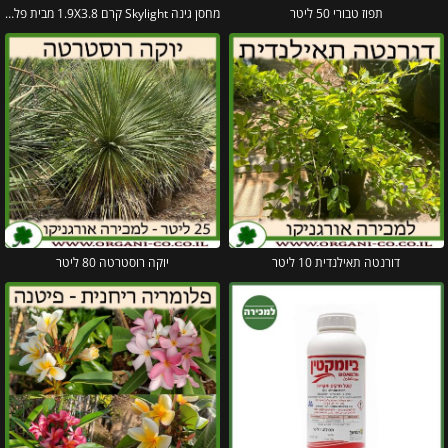
תפוז טבורי 50 ליטר
מחסן גינה Skylight קרם 1.9X3.8 מבית פלרם – קנופיה
דורנטה תאילנדית 10 ליטר
יוקה רוסטרטה 80 ליטר