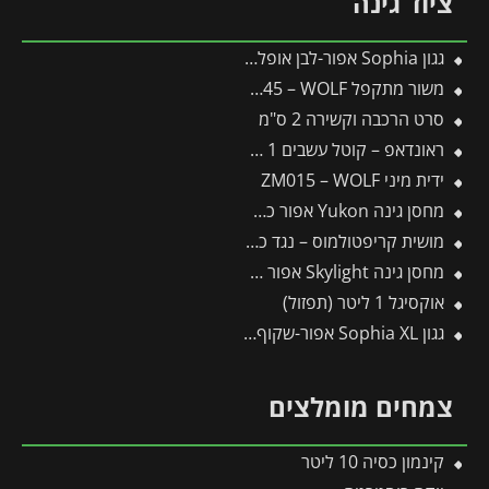
ציוד גינה
גגון Sophia אפור-לבן אופל 1X1.6 עיצוב מודרני מבית פלרם – Canopia
משור מתקפל SAW145 – WOLF
סרט הרכבה וקשירה 2 ס"מ
ראונדאפ – קוטל עשבים 1 ליטר
ידית מיני ZM015 – WOLF
מחסן גינה Yukon אפור כהה 3.3X5.2 מבית פלרם – קנופיה
מושית קריפטולמוס – נגד כנימות קמחיות
מחסן גינה Skylight אפור 1.9X2.3 מבית פלרם – קנופיה
אוקסיגל 1 ליטר (תפזול)
גגון Sophia XL אפור-שקוף 1.4X1.9 עיצוב מודרני מבית פלרם – Canopia
צמחים מומלצים
קינמון כסיה 10 ליטר