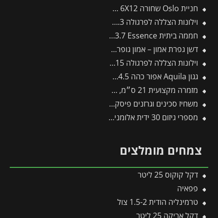
חניית Oslo שחורה 6X12 מבית פלרם – Canopia
וילונות הצללה לפרגולה 3X7.3 מבית פלרם – Canopia
חממה ביתית 2.4X3.7 Essence מבית פלרם – Canopia
דשן גפרת אמון – אמון גופרתי – 1 ק"ג
וילונות הצללה לפרגולה 3X9.15 מבית פלרם – Canopia
גגון Aquila אפור כהה 0.9X4.5 מבית פלרם – Canopia
מזמרה מקצועית 21 ס״מ, להב בציפוי כרום – תבור
משחיז סכינים וגרזנים פיסקארס
מספרי גיזום 30 ידית אלומניום W-30 -תבור
צמחים מומלצים
דקל קוקוס 25 ליטר
פפאיה
טרמינליה הודית 1.5-2 צול
דקל אריקה 25 ליטר