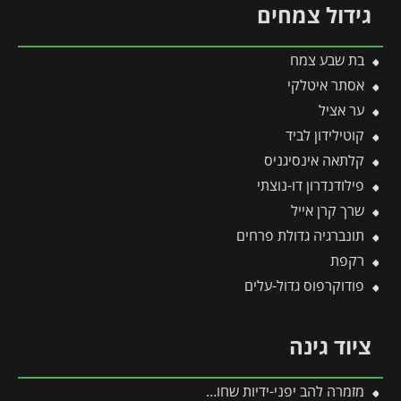
גידול צמחים
בת שבע צמח
אסתר איטלקי
ער אציל
קוטילידון לביד
קלתאה אינסיגניס
פילודנדרון דו-נוצתי
שרך קרן אייל
תונברגיה גדולת פרחים
רקפת
פודוקרפוס גדול-עלים
ציוד גינה
מזמרה להב יפני-ידיות שחורות (205mm) קו CUT