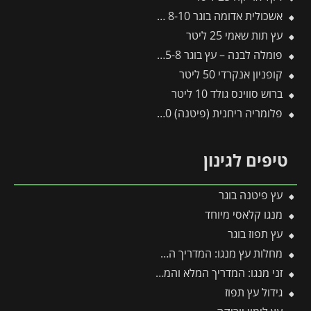
אשכולית אדומה בוגר 8-10 צול
עץ תות שאמי 25 ליטר
פומלה לבנה – עץ בוגר 5-8 צול
קופניון אנקרדי 50 ליטר
ברוש סווינס גולד 10 ליטר
פלומריה ריחנית (פיטנה) 50 ליטר
טיפים לגינון
עץ פיטנה בוגר
מנגו קלאסי מיוחד
עץ תפוז בוגר
מחלות עץ מנגו: המדריך המלא לזיהוי, מניעה וטיפול מנצח
זני מנגו: המדריך המלא והמקיף ביותר לזני מנגו
גידול עץ תפוז