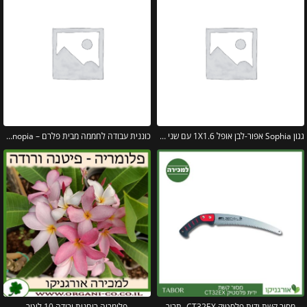
גגון Sophia אפור-לבן אופל 1X1.6 עם שני קירות צד מבית פלרם – Canopia
כוננית עבודה לחממה מבית פלרם – Canopia
מסור קשת ידית פלסטיק CT32EX -תבור
פלומריה ריחנית ורודה 10 ליטר