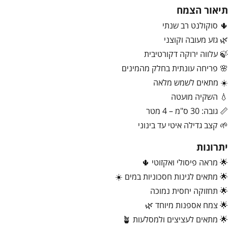
תיאור הצמח
🌵 סוקולנט רב שנתי
🌿 גזע מעובה וקוצני
🍃 עלווה ירוקה דקורטיבית
🌸 פריחה עונתית בחלק מהמינים
☀️ מתאים לשמש מלאה
💧 השקיה מועטה
📏 גובה: 30 ס"מ – 4 מטר
🌱 קצב גדילה איטי עד בינוני
יתרונות
🌟 מראה פיסולי ואקזוטי 🌵
🌟 מתאים לגינות חסכוניות במים ☀️
🌟 תחזוקה יחסית נמוכה
🌟 צמח אספנות מיוחד 🌿
🌟 מתאים לעציצים ולמסלעות 🪴