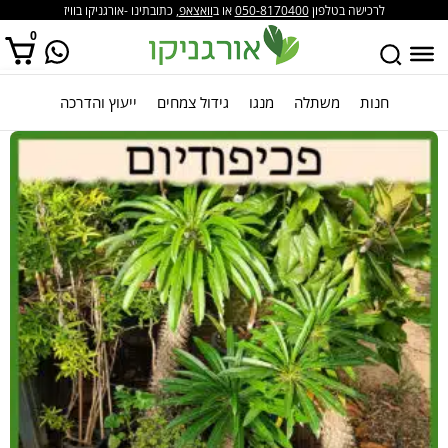
לרכישה בטלפון
050-8170400
או ב
וואצאפ
, כתובתינו -אורגניקו בוויז
0
חנות
משתלה
מנגו
גידול צמחים
ייעוץ והדרכה
אין מוצרים בסל הקניות.