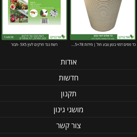
כד פסים דמוי בטון צבע חול | מידות 78×67.5 ס״מ
רשת נגד חרקים לעץ 5X5 -תבור
אודות
חדשות
תקנון
מושגי גינון
צור קשר