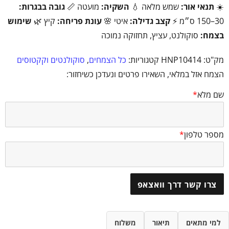
☀️
תנאי אור:
שמש מלאה 💧
השקיה:
מועטה 📏
גובה בבגרות:
30–150 ס״מ ⚡
קצב גדילה:
איטי 🌸
עונת פריחה:
קיץ 🌿
שימוש
בצמח:
סוקולנט, עציץ, תחזוקה נמוכה
מק"ט:
HNP10414
קטגוריות:
כל הצמחים
,
סוקולנטים וקקטוסים
הצמח אזל במלאי, השאירו פרטים ונעדכן כשיחזור:
שם מלא
*
מספר טלפון
*
צרו קשר דרך וואצאפ
למי מתאים
תיאור
משלוח