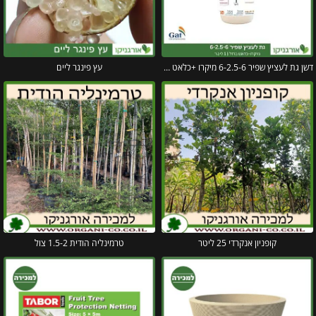
דשן גת לעציץ שפיר 6-2.5-6 מיקרו +כלאט ברזל 5 ליטר
עץ פינגר ליים
קופניון אנקרדי 25 ליטר
טרמינליה הודית 1.5-2 צול