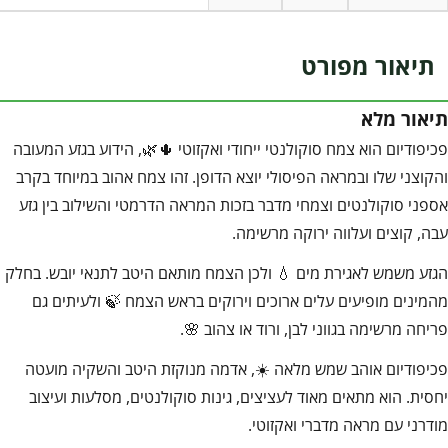
תיאור מפורט
תיאור מלא
פכיפודיום הוא צמח סוקולנטי ייחודי ואקזוטי 🌵🌿, הידוע בגזע המעובה
והקוצני שלו ובמראה הפיסולי יוצא הדופן. זהו צמח אהוב במיוחד בקרב
אספני סוקולנטים וצמחי מדבר בזכות המראה הדרמטי והשילוב בין גזע
עבה, קוצים ועלווה ירוקה מרשימה.
הגזע משמש לאגירת מים 💧 ולכן הצמח מותאם היטב לתנאי יובש. בחלק
מהמינים מופיעים עלים ארוכים וירוקים בראש הצמח 🍃 ולעיתים גם
פריחה מרשימה בגווני לבן, ורוד או צהוב 🌸.
פכיפודיום אוהב שמש מלאה ☀️, אדמה מנוקזת היטב והשקיה מועטה
יחסית. הוא מתאים מאוד לעציצים, גינות סוקולנטים, מסלעות ועיצוב
מודרני עם מראה מדברי ואקזוטי.