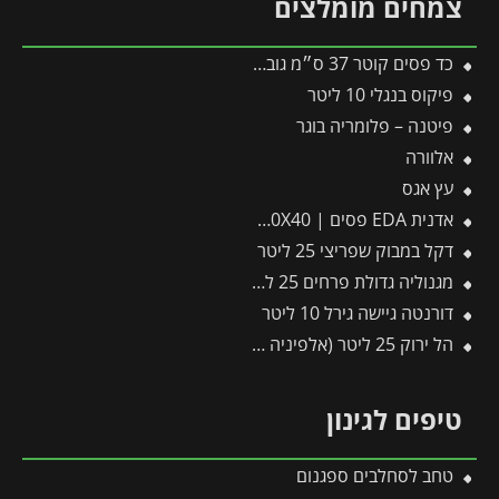
צמחים מומלצים
כד פסים קוטר 37 ס״מ גובה 37 ס״מ שמנת
פיקוס בנגלי 10 ליטר
פיטנה – פלומריה בוגר
אלוורה
עץ אגס
אדנית EDA פסים | 100X40X40 ס"מ | אפור כהה
דקל במבוק שפריצי 25 ליטר
מגנוליה גדולת פרחים 25 ליטר
דורנטה גיישה גירל 10 ליטר
הל ירוק 25 ליטר (אלפיניה הדורה)
טיפים לגינון
טחב לסחלבים ספגנום