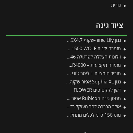
נורית
ציוד גינה
גגון Lily שחור-שקוף 0.9X4.7 בעיצוב רטרו מבית פלרם – Canopia
מזמרה ידנית by-pass indoor RR1500 WOLF
וילונות הצללה לפרגולה 3X5.46 מבית פלרם – Canopia
מזמרה מקצועית – WOLF by-pass RR4000
מוריד חומציות 1 ליטר ג'וני גרין
גגון Sophia XL אפור-שקוף 1.4X3.8 עיצוב מודרני מבית פלרם – Canopia
דשן לקקטוסים FLOWER
מחסן גינה Rubicon אפור כהה 1.9X3 מבית פלרם – קנופיה
אולר הרכבה להב מעוקל גדול (סכין) לחיתוך ענפים עבים
מוט 156 ס"מ לכלים מתחלפים פיסקארס