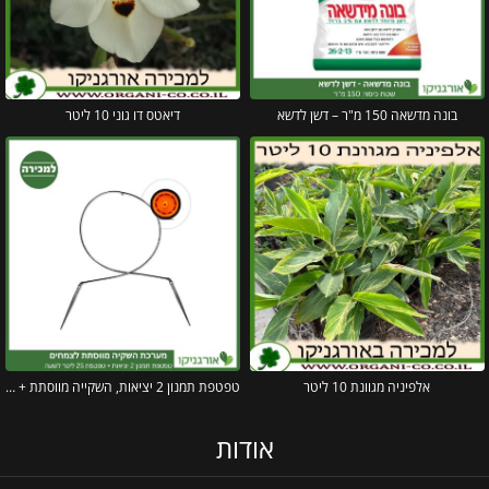
בונה מדשאה 150 מ"ר – דשן לדשא
דיאטס דו גוני 10 ליטר
אלפיניה מגוונת 10 ליטר
טפטפת תמנון 2 יציאות, השקייה מווסתת + טפטפת 25 ליטר לשעה
אודות