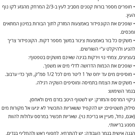
• חופרים מספר בורות קטנים מסביב לעץ ב-2/3 המרחק מהגזע לקו נוף
העץ.
• שופכים את הקונפידור באמצעות המזרק לתוך הבורות במינון המתאים
ומכסים.
• משקים כל בור באמצעות צינור במשך מספר דקות. הקונפידור צריך
להגיע ולהיקלט ע"י השורשים.
בעציצים, צמחי נוי וירקות בגינה שאינם מושקים בטפטוף:
• שופכים את הכמות הדרושה לדלי מים או משפך.
• מוסיפים מים עד יחס של 1 ליטר מים לכל 1/2 סמ"ק, תוך כדי ערבוב.
• משקים את הצמח בתמיסה ומוסיפים השקיה רגילה.
בגמר השימוש:
ניקוי המרסס והמזרק: יש לשטוף היטב בזרם מים ולאחסן.
סילוק תשטיפים: יש להקפיד ששאריות התכשיר לא יגיעו אל מקורות מים
(אגם, נחל, מעיין או בריכת נוי). שאריות תכשיר במרסס עלולות להוות
מפגע בריאותי.
הגנה אישית בגמר העבודה: יש להתרחץ, לחפוף ראש ולהחליף בגדים.