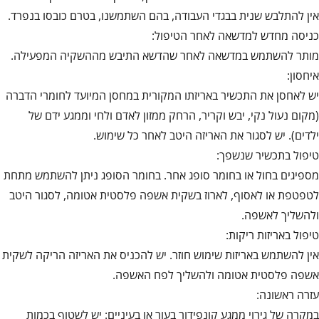
אין להתלבש שנית בבגדי העבודה, בהם השתמשנו, בטרם כובסו בנפרד.
כניסה מחדש למדשאה לאחר הטיפול:
מותר להשתמש במדשאה לאחר שהדשא התיבש מההשקיה המפעילה.
איחסון:
יש לאחסן את התכשיר באריזתו המקורית במחסן המיועד לחומרי הדברה
(מקום נעול נקי, יבש וקריר, הרחק ממזון לאדם ולחי וממגע ידם של
ילדים). יש לסגור את האריזה היטב לאחר כל שימוש.
טיפול בתכשיר שנשפך:
מספיגים בחול או בחומר סופג אחר. בחומר הסופג ניתן להשתמש מתחת
לטפטפת או לאסוף, לארוז בשקית אשפה פלסטית אטומה, לסגור היטב
ולהשליך לאשפה.
טיפול באריזות ריקות:
אין להשתמש באריזות שימוש חוזר. יש להכניס את האריזה הריקה לשקית
אשפה פלסטית אטומה ולהשליך לפח האשפה.
עזרה ראשונה:
במקרה של גירוי ממגע קונפידור בעור או בעיניים: יש לשטוף בכמות