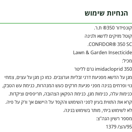
הנחיות שימוש
קונפידור 350® ת.ר.
קוטל מזיקים לדשא ולגינה
CONFIDOR® 350 SC.
Lawn & Garden Insecticide
מכיל:
imidacloprid 350 גרם לליטר
מגן על הדשא מפגיעת דרני זבליות וערצבים. כמו כן מגן על עצים, צמחי
נוי ופרחים בגינה מפני פגיעת חרקים כעש המנהרות, כנימת עש הטבק,
כנימות עלה, כנימות מגן, כנימת הפקאן הצהובה, תריפסים וציקדות.
קרא את התווית בעיון לפני השימוש והקפד על היישום אך ורק על פיה.
לא לשימוש ביתי, מותר בשימוש בגינה.
מספר רשיון הגה"צ:
95/הצ/ 1379