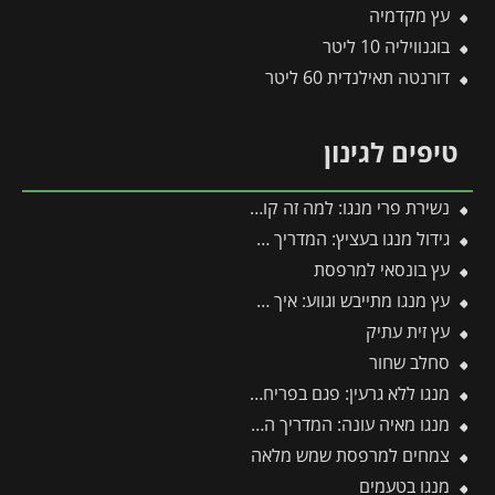
עץ מקדמיה
בוגנוויליה 10 ליטר
דורנטה תאילנדית 60 ליטר
טיפים לגינון
נשירת פרי מנגו: למה זה קורה ואיך לעצור את נשירת החנטים?
גידול מנגו בעציץ: המדריך המלא למקסום פרי במרפסת ובגינה
עץ בונסאי למרפסת
עץ מנגו מתייבש וגווע: איך מזהים את הבעיה ומצילים את העץ בזמן?
עץ זית עתיק
סחלב שחור
מנגו ללא גרעין: פגם בפריחה או יתרון אקזוטי?
מנגו מאיה עונה: המדריך המלא לעונות הפרי, השתילה, הגיזום והטיפול
צמחים למרפסת שמש מלאה
מנגו בטעמים