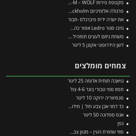
מקטפת פירות RG-M – WOLF
פרגולה אלומיניום Stockholm שקופה 3.4X7.3 עיצוב מודרני מבית Canopia
את ישרה ידית פיברגלס -תבור
גזיבו סגור Ledro אפור כהה 3X3 מבית פלרם – Canopia
משחת גיזום לעצים תפזהיל 1 ק"ג (תפזול)
דשן הידרופוני אקוגן 5 ליטר
צמחים מומלצים
גויאבה תותית אדומה 25 ליטר
תפוז סמי טבורי בוגר 4-6 צול
סנסיווריה ירוקה 10 ליטר
כד דמוי אבן צבע חול | מידות 55×59 ס״מ
אגס ספדונה 50 ליטר
גפן
סוזי שחורת העין – מגוון צבעים – 10 ליטר