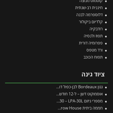
קוסמוס מנוצה
חיננית רב-שנתית
דלוספרמה לבנה
קלדיום ביקולור
רודבקיה
תפוז ולנסיה
פפרומיה דורית
ורד מטפס
תפוח הכוכב
ציוד גינה
גגון Bordeaux לבן-כפול דופן 1.4X6.7 מבית פלרם – Canopia
אוסמוקוט דשן – ל-12 חודשים – 1 ק"ג
מספרי גיזום ARS 30 – LPA-30L -תבור
חממה ביתית 1.2X2.4 Lean To Grow House כסף-הייבריד מבית פלרם – קנופיה