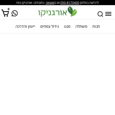
לרכישה בטלפון
050-8170400
או ב
וואצאפ
, כתובתינו -אורגניקו בוויז
0
חנות
משתלה
מנגו
גידול צמחים
ייעוץ והדרכה
אין מוצרים בסל הקניות.