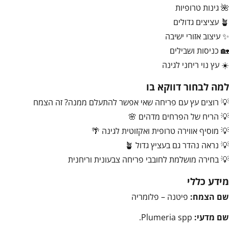
🌺 גינות טרופיות
🪴 עציצים גדולים
✨ עיצוב אזורי ישיבה
🏡 כניסות ושבילים
☀️ עץ נוי ריחני לגינה
למה לבחור דווקא בו
💡 רוצים עץ עם פריחה שאי אפשר להתעלם ממנה? זה הצמח
💡 הריח של הפרחים מדהים 🌸
💡 מוסיף אווירה טרופית ואקזוטית לגינה 🌴
💡 נראה נהדר גם בעציץ גדול 🪴
💡 בחירה מושלמת לחובבי פריחה צבעונית וריחנית
מידע כללי
שם הצמח:
פיטנה – פלומריה
שם מדעי:
Plumeria spp.