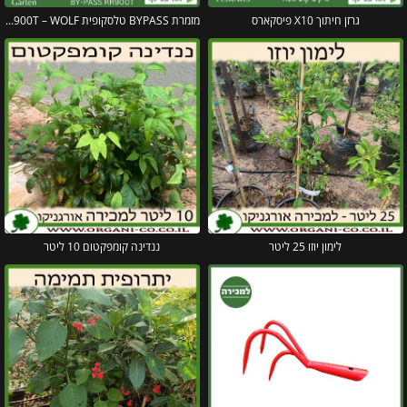
גרזן חיתוך X10 פיסקארס
מזמרת BYPASS טלסקופית RR900T – WOLF
לימון יוזו 25 ליטר
ננדינה קומפקטום 10 ליטר