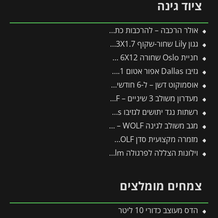
ציוד גינה
אולר הרכבה – להרכבות כתר והרכבת עין
גגון Lily שחור-שקוף 1.3X1.7 בעיצוב רטרו מבית פלרם – Canopia
חניית Oslo שחורה 6X12 מבית פלרם – Canopia
גזיבו Dallas אפור אטום 3.6X6.1 מבית פלרם – Canopia
אוסמוקוט דשן – ל-6 חודשים – 3 ק"ג
מעדרון משולב 3 שיניים – IL-M3 – WOLF
רשתות נגד יתושים לגזיבו 3.6X4.3 Dallas מבית פלרם – Canopia
מגב משולב לגינה FS450M – WOLF
מזמרה מקצועית סדן RS4000 – WOLF
וילונות הצללה לפרגולה 3.4X5.9 Stockholm מבית פלרם – Canopia
צמחים מומלצים
הדס מעוצב כדורי 10 ליטר