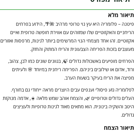
תיאור מלא
פיטנה – פלומריה היא עץ נוי טרופי מרהיב 🌺🌴, הידוע בפרחים
הריחניים והאקזוטיים שלו שמזוהים עם אווירת חופשה טרופית ואיים
אקזוטיים. זהו אחד מצמחי הנוי המרשימים ביותר לגינות, מרפסות ואזורים
מעוצבים בזכות הפריחה הצבעונית והריח המתוק והחזק.
הפרחים מופיעים באשכולות גדולים 🍃, בגוונים שונים כמו לבן, צהוב,
ורוד, אדום או שילובים ביניהם. הפריחה ריחנית במיוחד 🌸 ולעיתים
מפיצה את הריח בעיקר בשעות הערב.
לפלומריה גזע פיסולי וענפים עבים היוצרים מראה ייחודי גם בחורף.
העלים גדולים וטרופיים 🌿, והצמח אוהב שמש מלאה ☀️, אדמה מנוקזת
היטב והשקיה בינונית. הוא מתאים מאוד לגינות טרופיות ולעציצים
גדולים.
תיאור הצמח