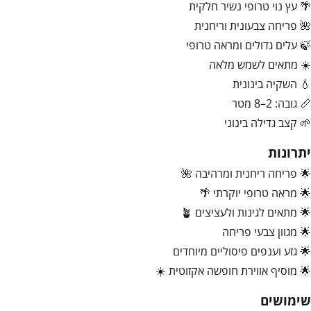
🌴 עץ נוי טרופי נשיר חלקית
🌺 פריחה צבעונית וריחנית
🍃 עלים גדולים ומראה טרופי
☀️ מתאים לשמש מלאה
💧 השקיה בינונית
📏 גובה: 2–8 מטר
🌱 קצב גדילה בינוני
יתרונות
🌟 פריחה ריחנית ומרהיבה 🌺
🌟 מראה טרופי יוקרתי 🌴
🌟 מתאים לגינות ולעציצים 🪴
🌟 מגוון צבעי פריחה
🌟 גזע וענפים פיסוליים מיוחדים
🌟 מוסיף אווירת חופשה אקזוטית ☀️
שימושים