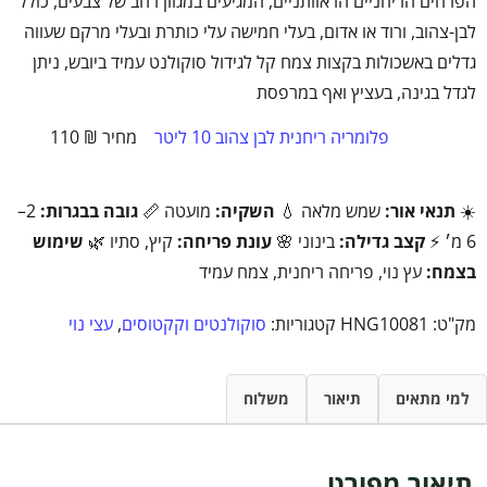
הפרחים הריחניים הראוותניים, המגיעים במגוון רחב של צבעים, כולל
לבן-צהוב, ורוד או אדום, בעלי חמישה עלי כותרת ובעלי מרקם שעווה
גדלים באשכולות בקצות צמח קל לגידול סוקולנט עמיד ביובש, ניתן
לגדל בגינה, בעציץ ואף במרפסת
פלומריה ריחנית לבן צהוב 10 ליטר
₪
110
☀️
תנאי אור:
שמש מלאה 💧
השקיה:
מועטה 📏
גובה בבגרות:
2–
6 מ׳ ⚡
קצב גדילה:
בינוני 🌸
עונת פריחה:
קיץ, סתיו 🌿
שימוש
בצמח:
עץ נוי, פריחה ריחנית, צמח עמיד
מק"ט:
HNG10081
קטגוריות:
סוקולנטים וקקטוסים
,
עצי נוי
למי מתאים
תיאור
משלוח
תיאור מפורט