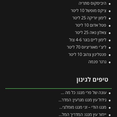
היביסקוס סתריה
ציקס מופשל 10 ליטר
לימון יוריקה 25 ליטר
פטל אדום 10 ליטר
צאלון נאה 25 ליטר
לימון ליים בוגר 4-6 צול
ליצ'י מאוריציוס 70 ליטר
פנטלינון צהוב 10 ליטר
גרגר פנמה
טיפים לגינון
עונה של פרי מנגו: כל מה שצריך לדעת על מועדי ההבשלה, הקטיף וההנבה
גידול עץ מנגו מגרעין: המדריך להנבטה, תנאי גידול וכדאיות
מנגו הודי – זני מנגו מומלצים בעלי פרופיל טעם עשיר וארומטי
ייחור עץ מנגו: המדריך המלא לריבוי וכל הסיבות למה עדיף לוותר על זה