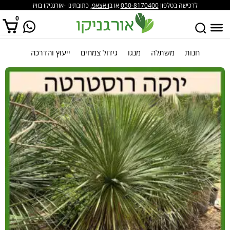
לרכישה בטלפון
050-8170400
או ב
וואצאפ
, כתובתינו -אורגניקו בוויז
0
חנות
משתלה
מנגו
גידול צמחים
ייעוץ והדרכה
אין מוצרים בסל הקניות.