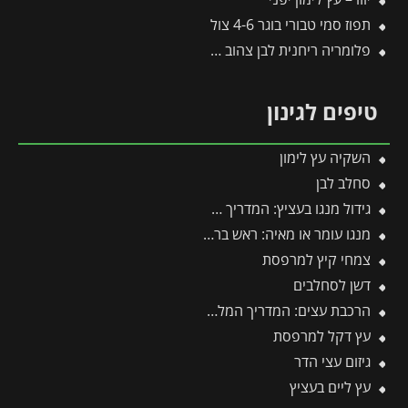
תפוז סמי טבורי בוגר 4-6 צול
פלומריה ריחנית לבן צהוב 25 ליטר
טיפים לגינון
השקיה עץ לימון
סחלב לבן
גידול מנגו בעציץ: המדריך המלא למקסום פרי במרפסת ובגינה
מנגו עומר או מאיה: ראש בראש – מי מהם עדיף לגדל בגינה?
צמחי קיץ למרפסת
דשן לסחלבים
הרכבת עצים: המדריך המלא להרכבת עצי פרי בגינה 🌳
עץ דקל למרפסת
גיזום עצי הדר
עץ ליים בעציץ