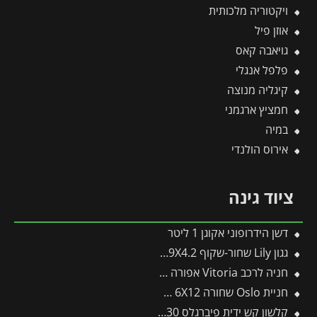
ויקטוריה מלכותית
אוזן פיל
גויאבה קאס
פלפל אנגלי
קיגליה מנוצה
חמציץ ארגמני
במיה
אירוס הולנדי
ציוד גינה
דשן הידרופוני אקוגן 1 ליטר
גגון Lily שחור-שקוף 0.9X4.2 בעיצוב רטרו מבית פלרם – Canopia
חניה לרכב Vitoria אפורה 2.9X5 מבית פלרם – Canopia
חניית Oslo שחורה 6X12 מבית פלרם – Canopia
קלשון קש ידית פיברגלס J-230 -תבור