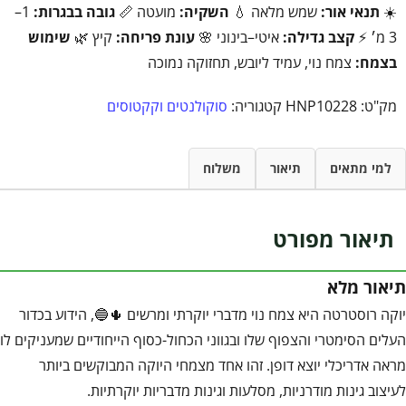
☀️
תנאי אור:
שמש מלאה 💧
השקיה:
מועטה 📏
גובה בבגרות:
1–
3 מ׳ ⚡
קצב גדילה:
איטי–בינוני 🌸
עונת פריחה:
קיץ 🌿
שימוש
בצמח:
צמח נוי, עמיד ליובש, תחזוקה נמוכה
מק"ט:
HNP10228
קטגוריה:
סוקולנטים וקקטוסים
למי מתאים
תיאור
משלוח
תיאור מפורט
תיאור מלא
יוקה רוסטרטה היא צמח נוי מדברי יוקרתי ומרשים 🌵🔵, הידוע בכדור
העלים הסימטרי והצפוף שלו ובגווני הכחול-כסוף הייחודיים שמעניקים לו
מראה אדריכלי יוצא דופן. זהו אחד מצמחי היוקה המבוקשים ביותר
לעיצוב גינות מודרניות, מסלעות וגינות מדבריות יוקרתיות.