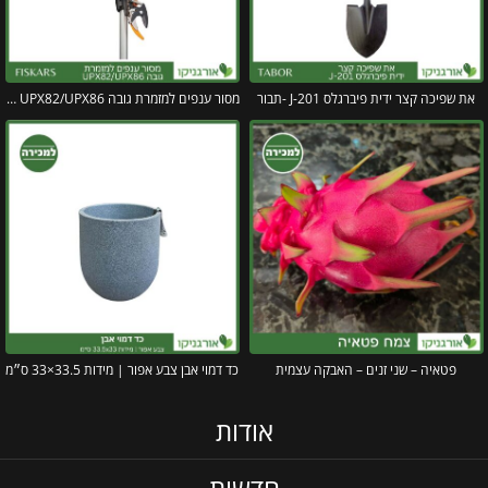
את שפיכה קצר ידית פיברגלס J-201 -תבור
מסור ענפים למזמרת גובה UPX82/UPX86 פיסקארס
פטאיה – שני זנים – האבקה עצמית
כד דמוי אבן צבע אפור | מידות 33.5×33 ס״מ
אודות
חדשות