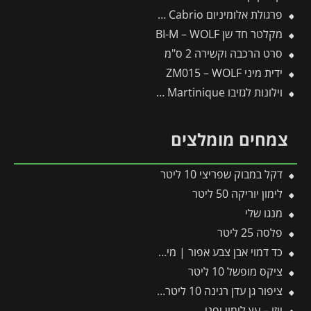
פרגולת אלומיניום Sierra Cabrio אפורה 3X6.2 נפתחת מבית פלרם – Canopia
מקלטר חד שן BI-M – WOLF
סרט הרכבה וקשירה 2 ס"מ
ידית מיני ZM015 – WOLF
וילונות לגזיבו 3X4.3 Martinique מבית פלרם – Canopia
צמחים מומלצים
דקל במבוק שפריצי 10 ליטר
לימון יוריקה 50 ליטר
מנגו שלי
פלסה 25 ליטר
כד דמוי אבן צבע אפור | מידות 55×59 ס״מ
ציקס מופשל 10 ליטר
ציפור גן עדן רגינה 10 ליטר 2 יציאות
יוזו – עץ לימון יפני