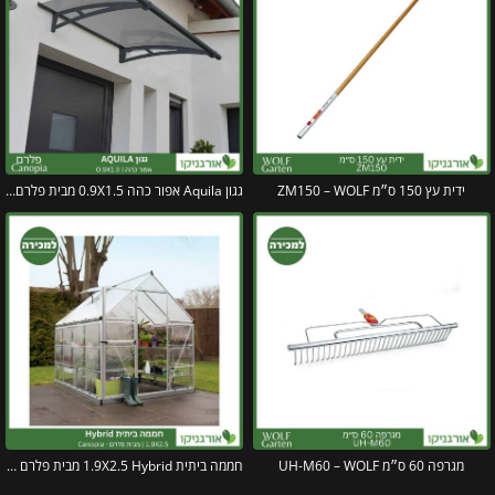
ידית עץ 150 ס״מ ZM150 – WOLF
גגון Aquila אפור כהה 0.9X1.5 מבית פלרם – Canopia
מגרפה 60 ס״מ UH-M60 – WOLF
חממה ביתית 1.9X2.5 Hybrid מבית פלרם – Canopia