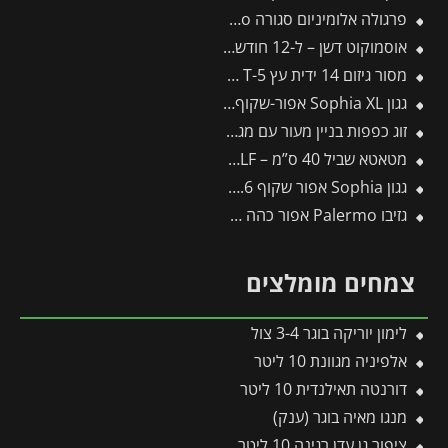
פרגולה אלומיניום סגורה SanRemo אפורה 3X4.4 קירוי שקוף מבית Canopia
אוסמוקוט דשן – ל-12 חודשים – 1 ק"ג
מסור גיזום 14 ידית עץ T-5 -תבור
גגון Sophia XL אפור-שקוף 1.4X2.9 עיצוב מודרני מבית פלרם – Canopia
זוג כפפות בניין מעור עם מגן ורידים CUT
מטאטא שביל 40 ס”מ – SB400M – WOLF
גגון Sophia אפור שקוף 1X1.6 עם קיר צד אחד מבית פלרם – Canopia
גזיבו Palermo אפור כהה 4.3X4.3 מבית פלרם – Canopia
צמחים מומלצים
לימון יוריקה בוגר 3-4 צול
אלפיניה מגוונת 10 ליטר
דורנטה תאילנדית 10 ליטר
מנגו מאיה בוגר (ענק)
ציפור גן עדן רגינה 10 ליטר 2 יציאות