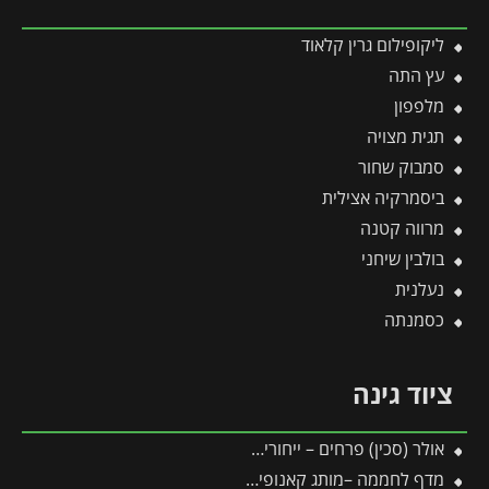
ליקופילום גרין קלאוד
עץ התה
מלפפון
תגית מצויה
סמבוק שחור
ביסמרקיה אצילית
מרווה קטנה
בולבין שיחני
נעלנית
כסמנתה
ציוד גינה
אולר (סכין) פרחים – ייחורים, הרכבות ענפים צעירים
מדף לחממה –מותג קאנופיה 4 יח'