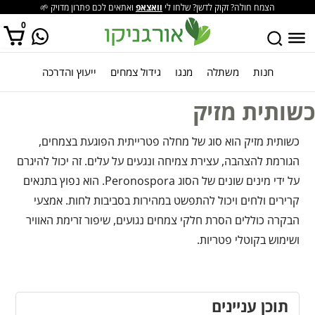
הצמח חולה? זקוק לדשן? שלחו לי
וואצאפ
ואתאים לכם פתרון מדויק 🌱
0
חנות
משתלה
מנגו
גידול צמחים
ייעוץ והדרכה
אין מוצרים בסל הקניות.
כשותית מזיק
כשותית מזיק הוא סוג של מחלה פטרייתית הפוגעת בצמחים,
הגורמת להצהבה, עצירת צמיחה ונגעים על עלים. זה יכול להיגרם
על ידי מינים שונים של הסוג Peronospora. הוא נפוץ בתנאים
קרירים ולחים ויכול להתפשט במהירות בסביבות לחות. אמצעי
הבקרה כוללים הסרת חלקי צמחים נגועים, שיפור זרימת האוויר
ושימוש בקוטלי פטריות.
תוכן עניינים