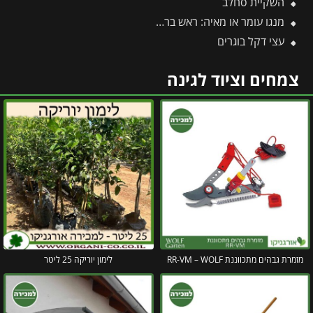
השקיית סחלב
מנגו עומר או מאיה: ראש בראש – מי מהם עדיף לגדל בגינה?
עצי דקל בוגרים
צמחים וציוד לגינה
מזמרת גבהים מתכווננת RR-VM – WOLF
לימון יוריקה 25 ליטר