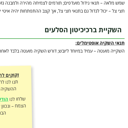
שמש מלאה – תנאי גידול מועדפים; תורמים לצמיחה מהירה ולמבנה גזע "
חצי צל – יכול לגדול גם בתנאי חצי צל, אך קצב ההתפתחות יהיה איטי יו
השקיית ברכיכיטון הסלעים
תנאי השקיה אופטימלים:
השקייה מועטה – עמיד במיוחד ליובש; דורש השקיה מועטה בלבד לאחר
זקוקים לה
תנו לנו ל
ההשקיה ה
שלחו לנו
הודע
הבר