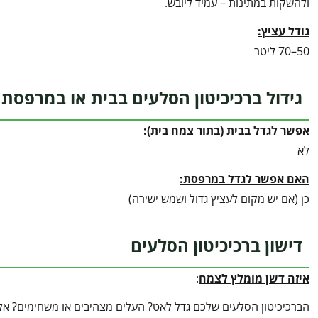
ולהשקות במתינות – עמיד ליובש.
גודל עציץ:
50–70 ליטר
גידול ברכיכיטון הסלעים בבית או במרפסת
אפשר לגדל בבית (בתור צמח בית):
לא
האם אפשר לגדל במרפסת:
כן (אם יש מקום לעציץ גדול ושמש ישירה)
דישון ברכיכיטון הסלעים
איזה דשן מומלץ לצמח
:
הברכיכיטון הסלעים שלכם גדל לאט? העלים מצהיבים או משחימים? אל 