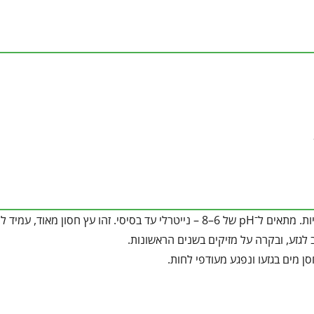
קרקע קלה עד בינונית, מנוקזת היטב, ועמיד גם בקרקעות דלות או סלעיות. מתאים ל־pH של 6–8 – נייטרלי עד בסיסי. זהו עץ חסון מאוד,
ב לגזע, ובקרה על מזיקים בשנים הראשונות.
 מים בגזעו ונפגע מעודפי לחות.