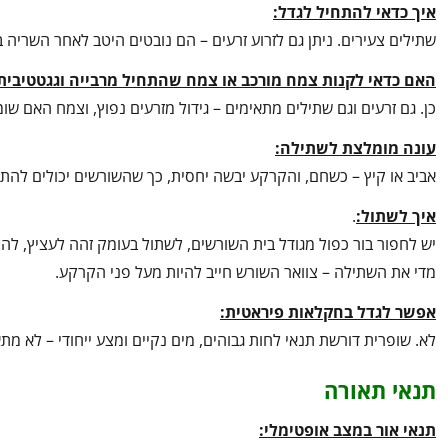
איך כדאי להתחיל לגדל:
שתילים צעירים. ניתן גם לזרוע זרעים – הם נובטים היטב לאחר השריה 
האם כדאי לקנות צמח מורכב או צמח שהתחיל מרבייה וגגטטיבית
כן. גם זרעים וגם שתילים מתאימים – גידול מזרעים נפוץ, וצמח האם שומ
עונה מומלצת לשתילה:
אביב או קיץ – כשחם, והקרקע יבשה יחסית, כך שהשורשים יכולים להת
איך לשתול:
.
יש לחפור בור כפול מגודל בית השורשים, לשתול בעומק זהה לעציץ, 
מדי את השתילה – צוואר השורש חייב להיות מעל פני הקרקע.
אפשר לגדל בחקלאות פיראטית:
לא. שופרית דורשת תנאי לחות גבוהים, מים נקיים ומצע ייחודי – לא מת
תנאי תאורה
תנאי אור במצב אופטימלי: