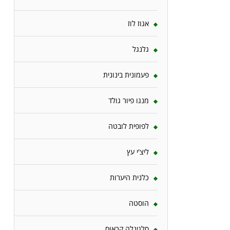
אגוז לוז
גלנגל
פעמונית בינונית
מנגו פיור גולד
לפופית לובטה
ליצ'י עץ
כלנית היערות
הוסטה
סלגינלה קראוס