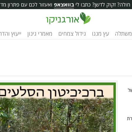
ולה? זקוק לדשן? כתבו לי
בוואצאפ
ואעזור לכם עם פתרון מדו
משתלה
עץ מנגו
גידול צמחים
מאמרי גינון
ייעוץ והד
ל
ים, צורת