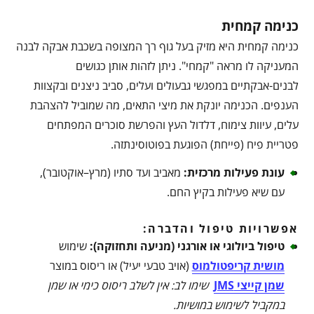
כנימה קמחית
כנימה קמחית היא מזיק בעל גוף רך המצופה בשכבת אבקה לבנה
המעניקה לו מראה "קמחי". ניתן לזהות אותן כגושים
לבנים-אבקתיים במפגשי גבעולים ועלים, סביב ניצנים ובקצוות
הענפים. הכנימה יונקת את מיצי התאים, מה שמוביל להצהבת
עלים, עיוות צימוח, דלדול העץ והפרשת סוכרים המפתחים
פטריית פיח (פייחת) הפוגעת בפוטוסינתזה.
עונת פעילות מרכזית
:
מאביב ועד סתיו (מרץ–אוקטובר),
עם שיא פעילות בקיץ החם.
אפשרויות טיפול והדברה:
טיפול ביולוגי או אורגני (מניעה ותחזוקה)
:
שימוש
מושית קריפטולמוס
(אויב טבעי יעיל) או ריסוס במוצר
שמן קייצי JMS
שימו לב: אין לשלב ריסוס כימי או שמן
במקביל לשימוש במושיות
.