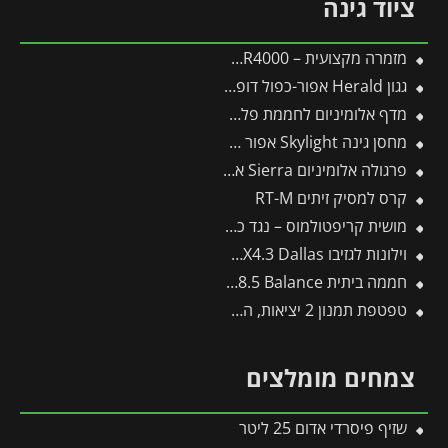
ציוד גינה
מזמרה מקצועית – WOLF by-pass RR4000
גגון Herald אפור-כפול דופן 1.4X4.5 מבית פלרם – Canopia
מדף אלומיניום לחממת פלרם – Canopia
מחסן גינה Skylight אפור 1.2X1.8 מבית פלרם – קנופיה
פרגולה אלומיניום Sierra אפורה 3X7.4 מבית פלרם – Canopia
קרס למסיק זיתים RT-M
מושית קריפטולמוס – נגד כנימות קמחיות
וילונות לגזיבו 4.3X4.3 Dallas מבית פלרם – Canopia
חממה ביתית 3X8.5 Balance מבית פלרם – Canopia
טפטפת תמנון 2 יציאות, השקייה מווסתת + טפטפת 25 ליטר לשעה
צמחים מומלצים
שזיף פיסרדי אדום 25 ליטר