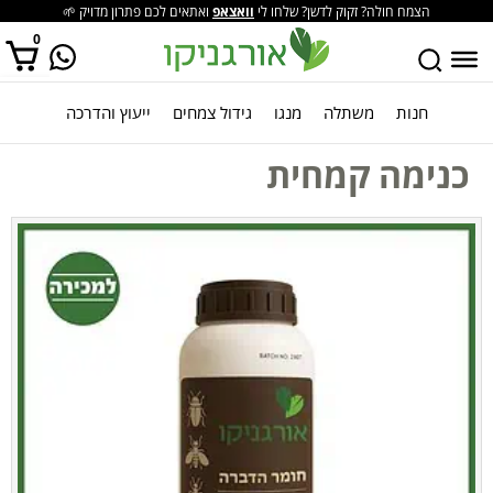
הצמח חולה? זקוק לדשן? שלחו לי
וואצאפ
ואתאים לכם פתרון מדויק 🌱
0
חנות
משתלה
מנגו
גידול צמחים
ייעוץ והדרכה
אין מוצרים בסל הקניות.
כנימה קמחית