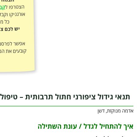
הצטרפו ל
קבו
כל מה
יש לכם צי
אפשר לפרסם א
קובעים את המ
תנאי גידול ציפורני חתול תרבותית – טיפול:
אדמה מנוקזת, דשן
איך להתחיל לגדל / עונת השתילה