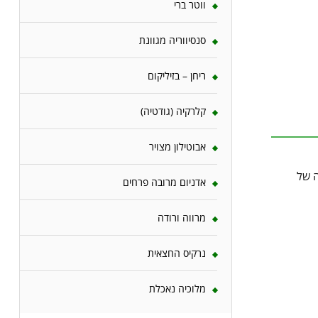
ווטר ברי
סנסיווריה מגוונת
ריחן – בזיליקום
קלרקיה (גודטיה)
אבוטילון מצויר
ה של
אדניום מרובה פרחים
מרווה ורודה
נרקיס החצאית
מלוכיה נאכלת