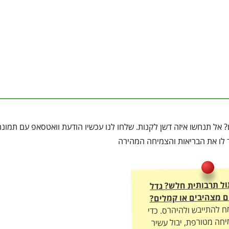
 אל תנחשו איזה דשן לקנות. שלחו לנו עכשיו הודעת וואטסאפ עם תמונ
ר לו את הבריאות והצמיחה המהירה
ול תרבותית חלש? גדל
 מצהיבים או קמלים?
ח להתייבש ולהיהרס. כדי
חה מטורפת, יבול עשיר
ה – חובה להתאים לו את