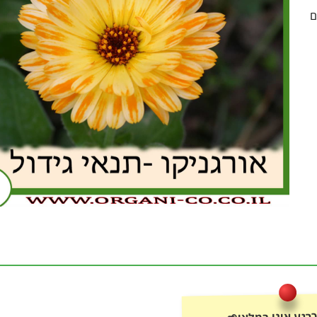
ם
רגע אינו במלאי🌱