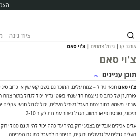
הצמח
ציוד גינה
מ
אורגניקו
|
גידול צמחים
| צ'וי סאם
צ'וי סאם
תוכן עניינים
הצג
צ’וי סאם
תנאי גידול – צמח עלים, המוכר גם בשם קאי שין או כרוב סיני
פורח, זן של כרוב סיני צמח חד שנתי באופן נדיר יכול לגדול בתור צמח ר
שנתי משמש בתור צמח מאכל בשביל העלים, יכול לגדול תנאי אקלים ים
תיכוני, סובטרופי או ממוזג, הגדל באזור עמידות לקור 2-10
עלים אכילים אובליים בצבע ירוק בהיר עד כהה יכול להיות גם סגול ירוק.
העלים גדלים על גבעולים ירוקים, הניתנים למאכל כמו גם הפריחה