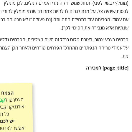
(מומלץ לבשל לפני). תחת שמש חזקה מדי העלים קמלים, לכן מומלץ
לכסות שיהיה צל. על מנת לגרום לו להיות צמח רב שנתי מומלץ להוריד
את עמודי הפריחה עוד בתחילת התהוותם (גם פעולה זו לא מבטיחה רב
שנתיות אלא מגבירה את הסיכוי לכך).
פרחים בצבע צהוב, בצורת פלוס בגלל זה השם מצליבים, הפרחים גדלים
על עמודי פריחה הנפתחים מהמרכז הפרחים פורחים ולאחר מכן הצמח
מת.
[
page_title
] למכירה
הצמח כ
הצטרפו ל
קבו
כל מה
יש לכם 
אפשר לפרסם א
קובעים את המ