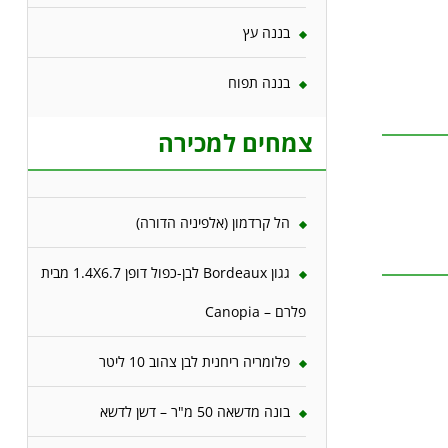
בננה עץ
בננה תפוח
צמחים למכירה
הל קרדמון (אלפיניה הדורה)
גגון Bordeaux לבן-כפול דופן 1.4X6.7 מבית
פלרם – Canopia
פלומריה ריחנית לבן צהוב 10 ליטר
בונה מדשאה 50 מ"ר – דשן לדשא