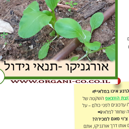
רגע אינו במלאי🌱
צת הווצאפ
השקטה של
אורגניקו וקבלו עדכונים לפני כולם – על
 שחוזר למלאי📲
צ'וי סאם למכירה?
ותו דרך אורגניקו, אתם
חיר ואנחנו נעזור בפרסום