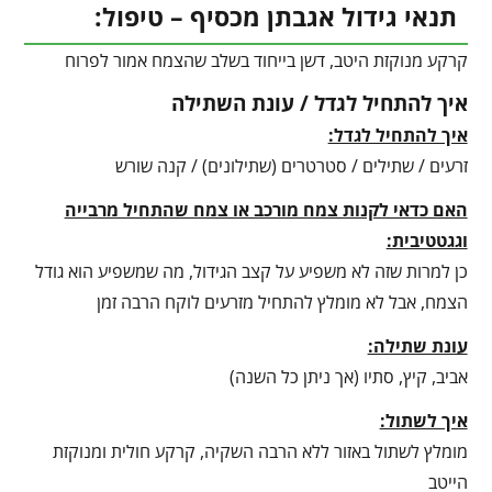
תנאי גידול אגבתן מכסיף – טיפול:
קרקע מנוקזת היטב, דשן בייחוד בשלב שהצמח אמור לפרוח
איך להתחיל לגדל / עונת השתילה
איך להתחיל לגדל:
זרעים / שתילים / סטרטרים (שתילונים) / קנה שורש
האם כדאי לקנות צמח מורכב או צמח שהתחיל מרבייה
וגגטטיבית:
כן למרות שזה לא משפיע על קצב הגידול, מה שמשפיע הוא גודל
הצמח, אבל לא מומלץ להתחיל מזרעים לוקח הרבה זמן
עונת שתילה:
אביב, קיץ, סתיו (אך ניתן כל השנה)
איך לשתול:
מומלץ לשתול באזור ללא הרבה השקיה, קרקע חולית ומנוקזת
הייטב