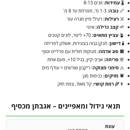
🌡️
עמידות:
זונים 8-13
📏
גובה:
1-3 מ', תפרחת עד 8 מ'
☠️
רעילות:
רעיל! מיץ מגרה עור
🌱
קצב גדילה:
איטי
🪴
עציץ מתאים:
70+ ליטר, לזנים קטנים
🧪
דישון:
חנקן גבוה בצעירות, אשלגן לפריחה
🟫
סוג אדמה:
מנוקזת חולית עם פרלייט וטוף
🌸
פריחה:
אביב-קיץ, בגיל 10+, פעם אחת
⚠️
סימני מצוקה:
ריקבון שורשים = עודף מים
🕷️
מזיקים:
כנימות מגן
👨‍🌾
רמת קושי:
קל מאוד, צמח חזק
תנאי גידול ומאפיינים – אגבתן מכסיף
עונת