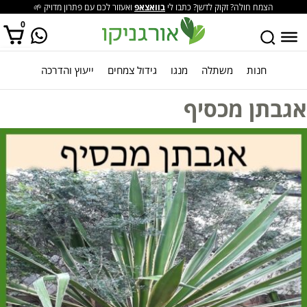
הצמח חולה? זקוק לדשן? כתבו לי
בוואצאפ
ואעזור לכם עם פתרון מדויק 🌱
0
חנות
משתלה
מנגו
גידול צמחים
ייעוץ והדרכה
אין מוצרים בסל הקניות.
אגבתן מכסיף