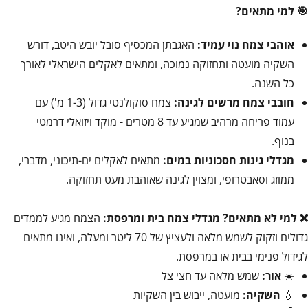
🎯 למי מתאים?
אוהבי צמח נוי עמיד:
האגבתן המכסיף סובל יובש היטב, דורש
השקיה מועטה ותחזוקה נמוכה, ומתאים לאקלים הישראלי לאורך
כל השנה.
חובבי צמח מרשים לגינה:
צמח סוקולנטי גדול (1-3 מ') עם
עמוד פריחה מרהיב שמגיע עד 8 מטרים - מוקד ויזואלי דרמטי
בנוף.
מגדלי גינות חסכוניות במים:
מתאים לאקלים ים-תיכוני, מדברי,
ממוזג וסאבטרופי, ומצוין לגינה שאוהבת מעט תחזוקה.
❌ למי לא מתאים?
מגדלי צמח בית ומרפסת:
הצמח מגיע לממדים
גדולים וזקוק לשמש מלאה ולעציץ של 70 ליטר ומעלה, ואינו מתאים
לגידול פנימי בבית או במרפסת.
☀️
אור:
שמש מלאה עד חצי צל
💧
השקיה:
מועטה, ייבוש בין השקיות