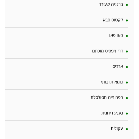
ברגניה שעירה
קקטוס סבא
פאו פאו
דריומפסיס מוכתם
ארביס
גומא תרבותי
פפרומיה מסולסלת
נענע ריחנית
עקולית