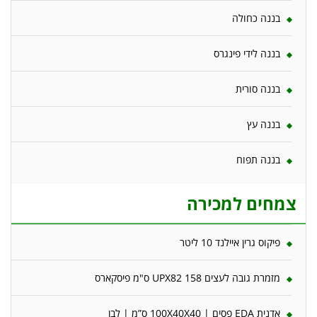
בננה כחולה
בננה לידי פינגרס
בננה סורית
בננה עץ
בננה תפוח
צמחים למכירה
פיקוס גרין איילנד 10 ליטר
מזמרת גובה לעצים 158 UPX82 ס"מ פיסקארס
אדנית EDA פסים | 100X40X40 ס”מ | לבן