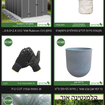
מקטפת פירות לכלים מתחלפים פיסקארס
מחסן גינה Rubicon אפור כהה 2.4×6.0 מבית פלרם קנופיה
כד דמוי אבן צבע אפור | מידות 55×59 ס״מ
זוג כפפות עבודה P.U CUT