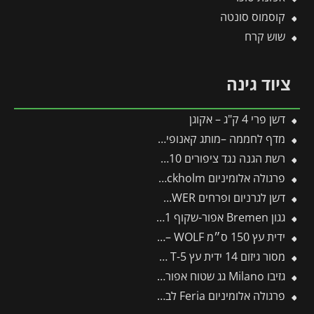
קוסמוס סונטה
שוש קרח
ציוד גינה
דשן פרי 4 ק"ג – אקוגן
מדף לחממה –מותג קאנופיה 4 יח'
רשת הגנה נגד ציפורים 10*8 מטר
פרגולה אלומיניום Stockholm שקופה 3.4X8.1 עיצוב מודרני מבית Canopia
דשן לגרניום ופרחים FLOWER
גגון Bremen אפור-שקוף 0.9X2.1 עיצוב מודרני מבית פלרם – Canopia
ידית עץ 150 ס״מ ZM150 – WOLF
מסור גיזום 14 ידית עץ T-5 -תבור
גזיבו Milano גג שטוח אפור כהה 3X3 מבית פלרם – Canopia
פרגולה אלומיניום Feria לבנה 3X5.5 מבית פלרם – Canopia