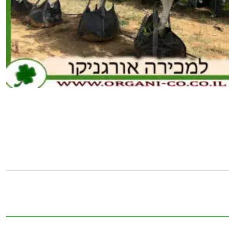
כמות
של
אשכולית
אדומה
בוגר
4-
5
צול