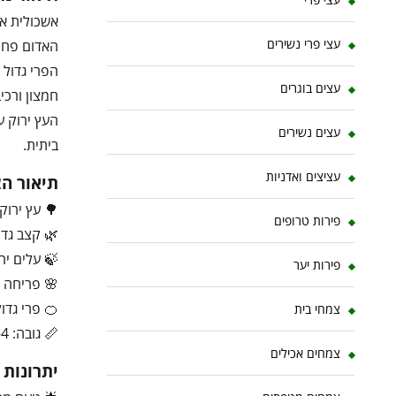
אשכולית אד
עצי פרי נשירים
האדום פחות
הפרי גדול 
עצים בוגרים
חמצון ורכי
העץ ירוק ע
עצים נשירים
ביתית.
עציצים ואדניות
תיאור ה
🌳 עץ ירוק
פירות טרופים
🌿 קצב גדיל
🍃 עלים יר
פירות יער
🌸 פריחה ל
🍊 פרי גדו
צמחי בית
📏 גובה: 4–8 מטר (ניתן לשליטה בגיזום)
צמחים אכילים
יתרונות