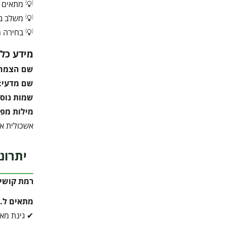
💡 מתאים 
💡 משלב בי
💡 בחירה מ
מידע כלל
שם הצמח
שם מדעי:
שמות נוספ
מילות מפ
אשכולית אד
יתרונ
רמת קושי 
מתאים ל…
✔ גינת מא