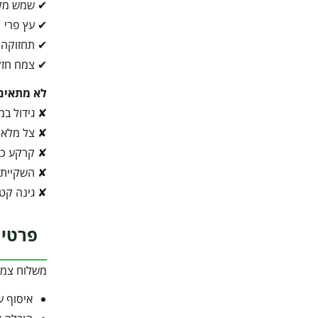
✔ שמש מל
✔ עץ פרי
✔ תחזוקה ב
✔ צמח חזק
לא מתאים
✘ גידול ב
✘ צל מלא
✘ קרקע כבד
✘ השקיית 
✘ גינה קט
פרטי 
משלוח צמח 
איסוף ע