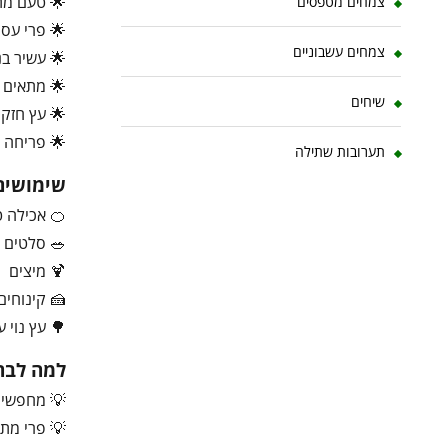
🌟 טעם מתו
צמחים מטפסים
🌟 פרי עסי
צמחים עשבוניים
🌟 עשיר בנ
🌟 מתאים ל
שיחים
🌟 עץ חזק 
🌟 פריחה ר
תערובות שתילה
שימושים
🍊 אכילה ט
🥗 סלטים
🍹 מיצים
🍰 קינוחים
🌳 עץ נוי 
למה לבחו
💡 מחפשים 
💡 פרי מתו