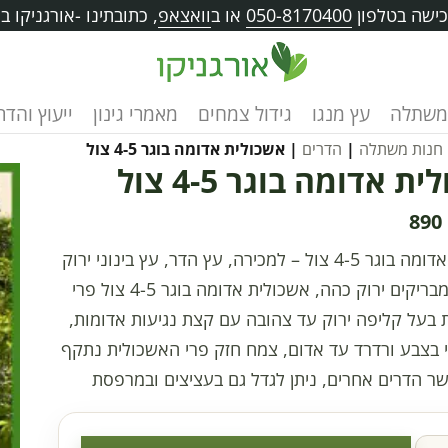
ישה בטלפון
050-8170400
או ב
וואצאפ
, כתובתינו -אורגניקו בוו
משתלה
עץ מנגו
גידול צמחים
מאמרי גינון
ייעוץ והד
חנות משתלה
|
הדרים
| אשכולית אדומה בוגר 4-5 צול
ת אדומה בוגר 4-5 צול
890
אשכולית אדומה בוגר 4-5 צול – למכירה, עץ הדר, עץ בינוני ירוק
עד עלים מבריקים ירוק כהה, אשכולית אדומה בוגר 4-5 צול פרי
בעל קליפה ירוק עד צהובה עם קצת נגיעות אדומות,
 בצבע ורדרד עד אדום, צמח חזק פרי האשכולית נתקף
 הדרים אחרים, ניתן לגדל גם בעציצים ובמרפסת