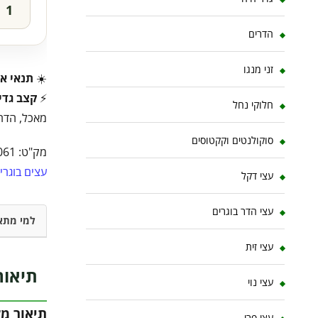
הדרים
זני מנגו
☀️
תנאי או
⚡
קצב גדי
חלוקי נחל
מאכל, הדרי
סוקולנטים וקקטוסים
מק"ט:
061
עצים בוגרי
עצי דקל
עצי הדר בוגרים
למי מתא
עצי זית
תיאור
עצי נוי
תיאור מ
עצי פרי