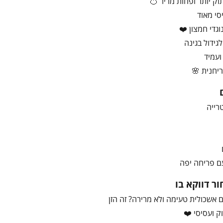
ק יותר ופחות מריר 🍊
סי מאוד
וגדי חמצון ❤️
גידול בגינה
ועמיד
יחנית 🌸
רייה
עם פריחה יפה
ר דווקא בו
אשכולית טעימה ולא מרירה? זה הזן
ק ועסיסי ❤️