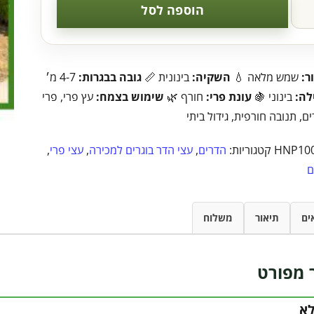
הוספה לסל
ר:
שמש מלאה 💧
השקיה:
בינונית 📏
גובה בבגרות:
4-7 מ׳
לה:
בינוני 🍇
עונת פרי:
חורף 🌿
שימוש בצמח:
עץ פרי, פרי
ם, תנובה חורפית, גידול ביתי
HNP10
קטגוריות:
הדרים
,
עצי הדר בוגרים למכירה
,
עצי פרי
,
ם
ים
תיאור
משלוח
 מפורט
לא