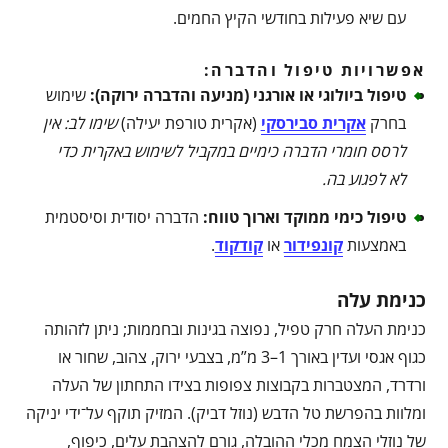
עם שיא פעילות בחודשי הקיץ החמים.
אפשרויות טיפול והדברה:
טיפול ביולוגי או אורגני (מניעה והדברה ירוקה)
:
שימוש
בחרק
אקרית סבירסקי
(אקרית טורפת יעילה)
שימו לב: אין
לרסס חומרי הדברה כימיים במקביל לשימוש באקרית כדי
לא לפגוע בה
.
טיפול כימי ממוקד וארוך טווח
:
הדברה יסודית וסיסטמית
באמצעות
קונפידור
או
קודקוד
.
כנימת עלה
כנימת העלה חרק טפיל, נפוצה בגינות ובחממות; ניתן לזהותה
כגוף אגסי ועדין באורך 1–3 מ”מ, בצבעי ירוק, צהוב, שחור או
ורדרד, המצטברות בקבוצות צפופות בצידו התחתון של העלה
ומלוות בהפרשת טל הדבש (נוזל דביק). המזיק תוקף על־ידי יניקה
של נוזלי הצמח מכלי ההובלה, גורם להצהבת עלים, כיפוף,