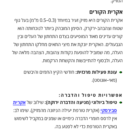
המזיק.
אקרית הקורים
אקרית הקורים היא מזיק זעיר במיוחד (0.3–0.5 מ"מ) בעל גוף
שטוח וצהבהב-ירקרק. הסימן המובהק ביותר לנוכחותה הוא
קורים עדינים מאוד המופיעים בצדם התחתון של העלים ובין
הגבעולים. האקרית יונקת את מיצי התאים מחלקו התחתון של
העלה, מה שמוביל להופעת נקודות צהובות, הצהבה מלאה של
העלה, ולבסוף להתייבשות והקשחת הרקמות.
עונת פעילות מרכזית
:
חודשי הקיץ החמים והיבשים
(מאי–אוגוסט).
אפשרויות טיפול והדברה:
טיפול ביולוגי (מניעה והדברה ירוקה)
:
שילוב של
אקרית
סבירסקי
(אקרית טורפת יעילה הניזונה מהמזיק). שימו לב:
אין לרסס חומרי הדברה כימיים או שמנים במקביל לשימוש
באקרית הטורפת כדי לא לפגוע בה.