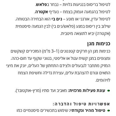
לטיפול בריסוס בנגיעות גלויות – נבחר ב
פלאש
.
לטיפול בהגמעה ועמוק בצמח – נעדיף
אקטרה
.
לטיפול עדין, אורגני או מונע –
נים בי
הוא הבחירה הבטוחה.
שילוב בין ריסוס במגע (פלאש/נים בי) לבין הגמעה סיסטמית
(אקטרה) יביא לתוצאה מיטבית.
כנימות מגן
כנימות מגן הן חרקים קטנטנים (1–3 מ"מ) המזכירים קשקשים
ומצופים במגן קשיח עגול או אליפטי, בגווני שקוף עד חום-כהה.
המזיק מתחבר לגבעולים ולצידם התחתון של העלים, יונק את מיצי
התאים וגורם להצהבת עלים, עצירת גדילה וחשיפת הצמח
לזיהומים.
עונת פעילות מרכזית
:
מאביב ועד סתיו (מרץ–אוקטובר).
אפשרויות טיפול והדברה:
טיפול מהיר ונקודתי
:
שימוש בתכשירים סיסטמיים כמו