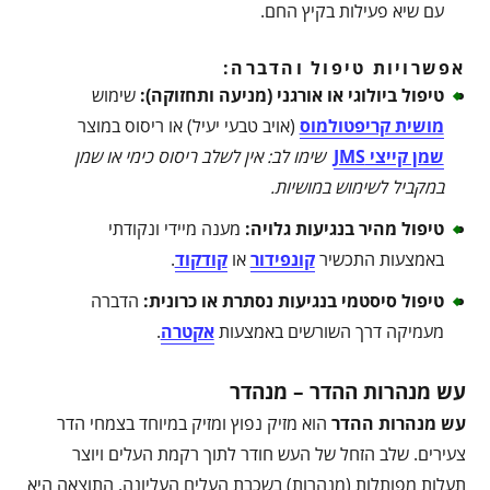
עם שיא פעילות בקיץ החם.
אפשרויות טיפול והדברה:
טיפול ביולוגי או אורגני (מניעה ותחזוקה)
:
שימוש
מושית קריפטולמוס
(אויב טבעי יעיל) או ריסוס במוצר
שמן קייצי JMS
שימו לב: אין לשלב ריסוס כימי או שמן
במקביל לשימוש במושיות
.
טיפול מהיר בנגיעות גלויה
:
מענה מיידי ונקודתי
באמצעות התכשיר
קונפידור
או
קודקוד
.
טיפול סיסטמי בנגיעות נסתרת או כרונית
:
הדברה
מעמיקה דרך השורשים באמצעות
אקטרה
.
עש מנהרות ההדר – מנהדר
עש מנהרות ההדר
הוא מזיק נפוץ ומזיק במיוחד בצמחי הדר
צעירים. שלב הזחל של העש חודר לתוך רקמת העלים ויוצר
תעלות מפותלות (מנהרות) בשכבת העלים העליונה. התוצאה היא