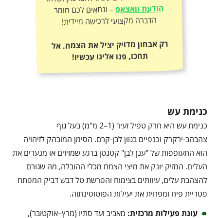
הודעת וואצאפ
– ונתאים לכם חומר
הדברה מקצועי לרכישה מיידית!
רק אבחון מדויק יציל את הצמח. אל
תחכו, פנו אלינו עכשיו!
כנימת עש
כנימת עש היא חרק טפיל זעיר (1–2 מ"מ) בעל גוף
צהבהב-ירקרק וכנפיים בגוון לבן-קרם. הסימן המובהק לזיהויה
הוא התעופפות של "ענן לבן" קטנטן ברגע שמזיזים או מנערים את
העלים. המזיק יונק את מיצי הצמח מכלי ההובלה, מה שגורם
להצהבת עלים, עיוותים בצימוח והפרשת טל דבש דביק המפתח
פטריית פיח ומפחית את יעילות הפוטוסינתזה.
עונת פעילות מרכזית
:
מאביב ועד סתיו (מרץ–אוקטובר),