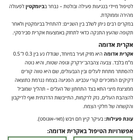
לטיפול מיידי בנגיעות פעילה ובולטת – נבחר ב
ביומקטין
לפעולה
מהירה וממוקדת.
במקרים רבים ניתן לשלב בין השניים: להתחיל בביומקטין ולאחר
תקופה שהעץ התנקה כדאי לתחזק באמצעות אקרית סבירסקי.
אקרית אדומה
אקרית אדומה
היא מזיק זעיר במיוחד, שגודלו נע בין 0.3 ל־0.5
מ”מ בלבד. צבעה צהבהב־ירקרק וגופה שטוח, והיא נוטה
להסתתר מתחת לעלים ובין הגבעולים, שם היא טווה קורים
דקיקים המזכירים קורי עכביש. הפגיעה בצמח נגרמת כתוצאה
ממציצת מיצי התא בצד התחתון של העלים – תהליך שמוביל
להצהבת העלים, נזק לרקמות, התייבשות הדרגתית ואף לריקבון
והקשחה של חלקי הצמח.
עונת פעילות:
בעיקר קיץ חם ויבש (מאי–אוגוסט).
אפשרויות הטיפול באקרית אדומה: