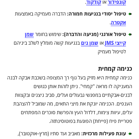
קונפידור
או
קודקוד
.
טיפול יסודי בנגיעות חמורה
:
הדברה מעמיקה באמצעות
אקטרה
.
טיפול אורגני (מניעה והדברה)
:
שימוש בחומר
שמן
קייצי JMS
או
שמן נים
בנגיעות קשה מומלץ לשלב ביניהם
לטיפול מעמיק
כנימה קמחית
כנימה קמחית היא מזיק בעל גוף רך המצופה בשכבת אבקה לבנה
המעניקה לו מראה "קמחי". ניתן לזהות אותן כגושים
לבנים-אבקתיים במפגשי גבעולים ועלים, סביב ניצנים ובקצוות
הענפים. הכנימה יונקת את מיצי התאים, מה שמוביל להצהבת
עלים, עיוות צימוח, דלדול העץ והפרשת סוכרים המפתחים
פטריית פיח (פייחת) הפוגעת בפוטוסינתזה.
עונת פעילות מרכזית
:
מאביב ועד סתיו (מרץ–אוקטובר),