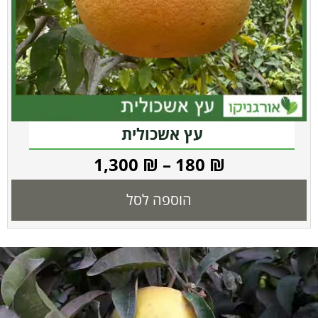
עץ אשכולית
1,300
₪
–
180
₪
הוספה לסל