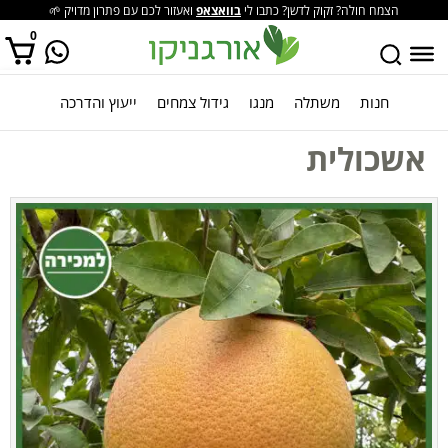
הצמח חולה? זקוק לדשן? כתבו לי
בוואצאפ
ואעזור לכם עם פתרון מדויק 🌱
0
חנות
משתלה
מנגו
גידול צמחים
ייעוץ והדרכה
אין מוצרים בסל הקניות.
אשכולית