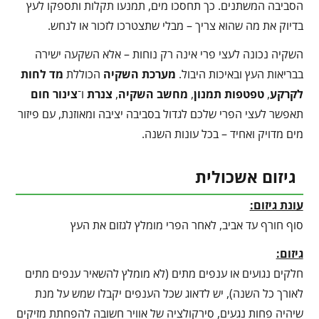
הסביבה המשתנים. כך תחסכו מים, תמנעו תקלות ותספקו לעץ
בדיוק את מה שהוא צריך – מבלי שתצטרכו לזכור או לנחש.
השקיה נכונה לעצי פרי אינה רק נוחות – אלא השקעה ישירה
בבריאות העץ ובאיכות היבול.
מערכת השקיה
הכוללת
מד לחות
לקרקע
,
טפטפות תמנון
,
מחשב השקיה
,
צנרת
ו־
צינור חום
תאפשר לעצי הפרי שלכם לגדול בסביבה יציבה ומאוזנת, עם פיזור
מים מדויק ואחיד – בכל עונות השנה.
גיזום אשכולית
עונת גיזום:
סוף חורף עד אביב, לאחר הפרי מומלץ לגזום את העץ
גיזום:
חלקים נגועים או ענפים מתים (לא מומלץ להשאיר ענפים מתים
לאורך כל השנה), יש לדאוג שכל הענפים יקבלו שמש על מנת
שיהיה פחות נגעים, סירקולציה של אוויר חשובה להפחתת מזיקים