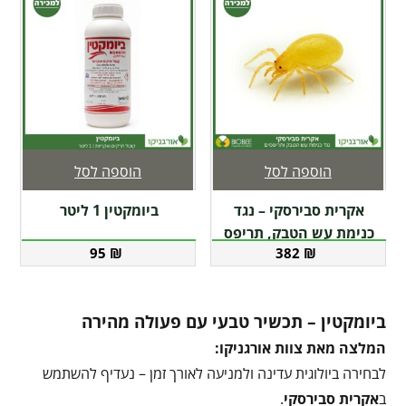
הוספה לסל
הוספה לסל
אקרית סבירסקי – נגד
ביומקטין 1 ליטר
כנימת עש הטבק, תריפס
95
₪
382
₪
ביומקטין – תכשיר טבעי עם פעולה מהירה
המלצה מאת צוות אורגניקו:
לבחירה ביולוגית עדינה ולמניעה לאורך זמן – נעדיף להשתמש
ב
אקרית סבירסקי
.