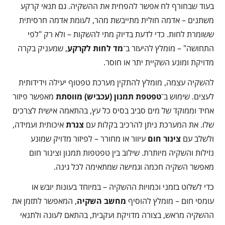
בעוד שבחורף לח אפשר להפחית את ההשקיה. גם תנאי קרקע
משתנים – אדמה חולית מתייבשת מהר, לעומת אדמה חרסיתית
ששומרת לחות. כדי לדעת בדיוק מתי להשקות – ולא רק "לפי
התחושה" – מומלץ להיעזר ב־
מד לחות לקרקע
, שמעניק בקרה
מדויקת ומונע השקיית יתר או חוסר.
להשקיה עצמה, מומלץ להתקין מערכת טפטוף יעילה וידידותית
לעצים. שימוש ב־
טפטפת תמנון (עכביש) מווסתת
מאפשר פיזור
אחיד וממוקד של מים סביב בסיס כל עץ, בהתאמה אישית לצרכים
שלו. את המערכת ניתן להרכיב בקלות עם
צנרת
איכותית ועמידה,
ולשלב עם
צינור חום
עיוור או מחורר – לפיזור מדויק שמונע
נזילות והשקיה מיותרת. שילוב בין טפטפות תמנון וצינור חום
מאפשר השקיה חכמה וגמישה שמתאימה לכל גינה.
כדי לשלוט בזמני וכמויות ההשקיה – במיוחד בעונות יובש או
עומסי חום – מומלץ להוסיף
מחשב השקיה
, המאפשר לתזמן את
ההשקיה מראש, בצורה מדויקת ועקבית, בהתאם לעונה ולתנאי