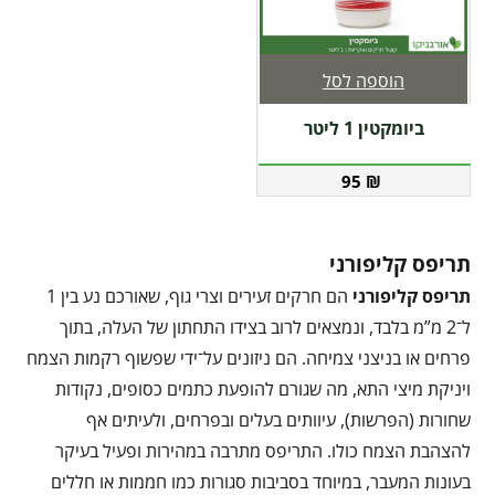
הוספה לסל
ביומקטין 1 ליטר
95
₪
תריפס קליפורני
תריפס קליפורני
הם חרקים זעירים וצרי גוף, שאורכם נע בין 1
ל־2 מ”מ בלבד, ונמצאים לרוב בצידו התחתון של העלה, בתוך
פרחים או בניצני צמיחה. הם ניזונים על־ידי שפשוף רקמות הצמח
ויניקת מיצי התא, מה שגורם להופעת כתמים כסופים, נקודות
שחורות (הפרשות), עיוותים בעלים ובפרחים, ולעיתים אף
להצהבת הצמח כולו. התריפס מתרבה במהירות ופעיל בעיקר
בעונות המעבר, במיוחד בסביבות סגורות כמו חממות או חללים