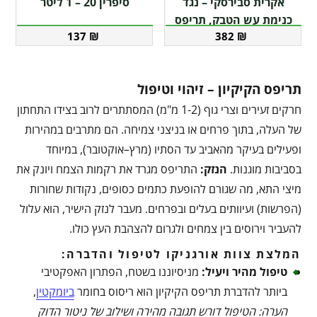
אקרית סבירסקי – נגד
סיפרין 20 – 1 ליטר
כנימת עש הטבק, תריפס
137
₪
382
₪
תריפס הקיקיון – זיהוי וטיפול
חרקים זעירים וצרי גוף (1-2 מ"מ) המסתתרים לרוב בצידו התחתון
של העלה, בתוך פרחים או בניצני צמיחה. הם מתרבים במהירות
ופעילים בעיקר מהאביב עד הסתיו (מרץ–אוקטובר), במיוחד
בסביבות מוגנות.
הנזק
:
התריפס מגרד את רקמות הצמח ויונק את
מיצי התא, מה שגורם להופעת כתמים כסופים, נקודות שחורות
(הפרשות) ועיוותים בעלים ובפרחים. מעבר לנזק הישיר, הוא עלול
להעביר וירוסים בין צמחים ולגרום להצהבת העץ כולו.
המלצת צוות אורגניקו לטיפול והדברה:
טיפול מהיר ויעיל
:
מניסיוננו בשטח, הפתרון האפקטיבי
ביותר להדברת תריפס הקיקיון הוא ריסוס בחומר
ביומקטין
,
הערה: הטיפול דורש תגובה מהירה ושילוב של ניטור הדוק