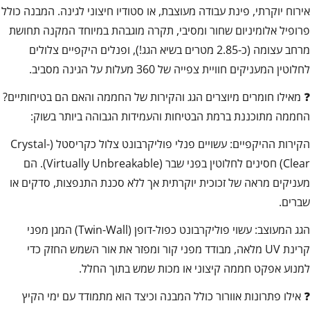
אירוח יוקרתי, פינת עבודה מעוצבת, או סטודיו חיצוני לגינה. המבנה כולל
פרופיל אלומיניום שחור ומסיבי, תקרה מוגבהת במיוחד המקנה תחושת
מרחב עצומה (כ-2.85 מטרים בשיא הגג!), ופנלים היקפיים צלולים
לחלוטין המעניקים חוויית צפייה של 360 מעלות על הגינה מסביב.
❓ מאילו חומרים מיוצרים הגג והקירות של החממה והאם הם בטיחותיים?
החממה מתוכננת ברמת הבטיחות והעמידות הגבוהה ביותר בשוק:
הקירות ההיקפיים: עשויים פנלי פוליקרבונט צלול כקריסטל (Crystal-
Clear) חסינים לחלוטין בפני שבר (Virtually Unbreakable). הם
מעניקים מראה של זכוכית יוקרתית אך ללא סכנת התנפצות, סדקים או
שברים.
הגג המעוצב: עשוי פוליקרבונט כפול-דופן (Twin-Wall) המגן מפני
קרינת UV מלאה, מבודד מפני קור ומפזר את אור השמש החזק כדי
למנוע אפקט חממה קיצוני או מכות שמש בתוך החלל.
❓ אילו פתרונות אוורור כולל המבנה וכיצד הוא מתמודד עם ימי הקיץ