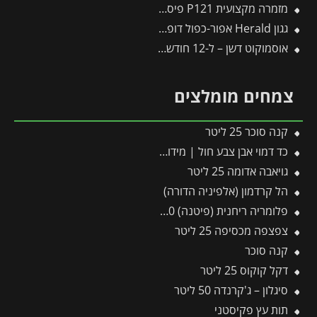
מזמרה מקצועית P121 פיסקארס
גגון Herald אפור-כפול דופן 1.4X4.5 מבית פלרם – Canopia
אוסמוקוט דשן – ל-12 חודשים – 1 ק"ג
צמחים מומלצים
קנה סוכר 25 ליטר
כד דמוי אבן צבע חול | מידות 55×59 ס״מ
גויאבה אדומה 25 ליטר
הל קרדמון (אלפיניה הדורה)
פלומריה ריחנית (פיטנה) 10 ליטר
צפצפה מכסיפה 25 ליטר
קנה סוכר
דקל קוקוס 25 ליטר
סיגלון – ג'קרנדה 50 ליטר
תות עץ פקיסטני