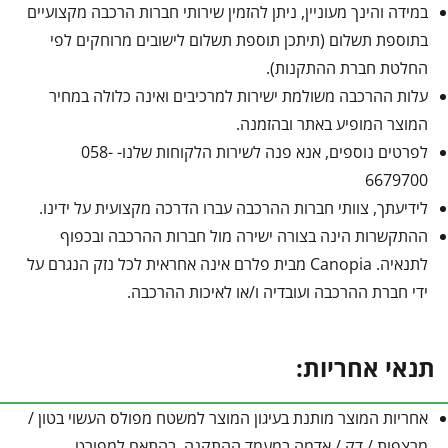
במידה והינך מעוניין, ניתן להזמין שירותי חברות הרכבה מקצועיים
בתוספת תשלום (תיתכן תוספת תשלום לישובים מרוחקים לפי
החלטת חברת ההתקנות).
עלות ההרכבה משולמת ישירות למרכיבים ואינה כלולה במחיר
המוצר המופיע באתר ובהזמנה.
לפרטים נוספים, אנא פנה לשירות הלקוחות שלנו- 058-
6679700
לידיעתך, צוותי חברות ההרכבה עברו הדרכה מקצועית על ידינו.
ההתקשרות הינה בצורה ישירה מול חברות ההרכבה ובכפוף
לתנאיה. Canopia מבית פלרם אינה אחראית לכל נזק הנגרם על
ידי חברת ההרכבה ועובדיה ו/או לאיכות ההרכבה.
תנאי אחריות:
אחריות המוצר מותנת בעיגון המוצר למשטח מפולס העשוי בטון /
מרצפות / דק / אדמה במעמד ההתקנה, בהתאם למפורט