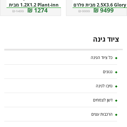
2.5X3.6 Glory מבית פלרם
1.2X1.2 Plant-inn מבית
1274 ₪
9499 ₪
1499 ₪
9999 ₪
– Canopia
פלרם – קנופיה
ציוד גינה
כל ציוד הגינה
גגונים
גזיבו לגינה
דשן לצמחים
הרכבות עצים