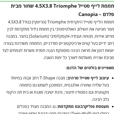
חממת לייף סטייל 4.5X3.8 Triomphe שחור מבית
פלרם – Canopia
חממת הלייף סטייל היוקרתית Triomphe (טריומף) בגודל 4.5X3.8
מטר מציעה את השילוב האולטימטיבי בין חממת גידול מתקדמת לבין
מרחב אירוח, מנוחה ועבודה אקסקלוסיבי (Solarium) בחצר. במבנה
רחב ידיים בעל קווים ארכיטקטוניים מודרניים, החממה משדרגת בצורה
יוצאת דופן את מראה הגינה ומספקת הגנה חסרת פשרות לצמחים לצד
סביבת שהייה מושלמת לאורך כל ימות השנה.
מאפיינים בולטים של הדגם:
עיצוב לייף סטייל מרהיב:
מבנה T-Shape רחב וגבוה במיוחד
בעל שלדה שחורה ואלגנטית, המתוכנן לשמש גם כחממה
מקצועית וגם כסטודיו חיצוני, פינת ישיבה מוגנת או בית תה היקפי
בלב הגינה.
מעטפת פוליקרבונט מתקדמת:
גג המבנה מצויד בפנלים
כפולי-דופן (Twin-Wall) המגנים מפני קרינת שמש ישירה