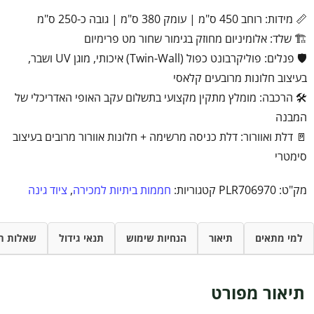
📏 מידות: רוחב 450 ס"מ | עומק 380 ס"מ | גובה כ-250 ס"מ
🏗️ שלד: אלומיניום מחוזק בגימור שחור מט פרימיום
🛡️ פנלים: פוליקרבונט כפול (Twin-Wall) איכותי, מוגן UV ושבר,
בעיצוב חלונות מרובעים קלאסי
🛠️ הרכבה: מומלץ מתקין מקצועי בתשלום עקב האופי האדריכלי של
המבנה
🚪 דלת ואוורור: דלת כניסה מרשימה + חלונות אוורור מרובים בעיצוב
סימטרי
מק"ט:
PLR706970
קטגוריות:
חממות ביתיות למכירה
,
ציוד גינה
למי מתאים
תיאור
הנחיות שימוש
תנאי גידול
שאלות ת
תיאור מפורט