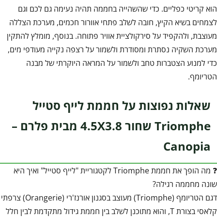
הוא קריטי כפליים. כדי שהשהייה בחממה תהיה נעימה גם לכם וגם
לצמחים בשיא הקיץ, חובה לשלב פתחי אוורור חכמים, מערכת הצללה
מעוצבת, ולהקפיד על סירקולציית אוויר פתוחה. בנוסף, מומלץ להתקין
מערכת השקיה נסתרת ומסודרת ולשמור על רצפה נקייה מעודפי מים,
כדי למנוע הצטברות טחב ולשמור על המראה היוקרתי של מבנה
הטריומף.
שאלות נפוצות על חממת לייף סטייל
Triomphe שחור 4.5X3.8 מבית פלרם –
Canopia
❓ מה הופך את חממת Triomphe לקטגוריית "לייף סטייל" ואיך היא
שונה מחממה רגילה?
דגם הטריומף (Triomphe) מעוצב בסגנון אורנז'רי (Orangerie) צרפתי
קלאסי בצורת T, והוא מתוכנן לשלב בין חממת גידול מתקדמת לבין חלל