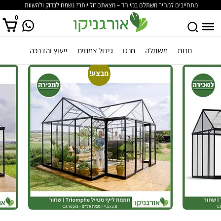
מתחייבים למחיר משתלם במיוחד – מצאתם זול יותר? נשמח לבדוק ולהשוות.
0
חנות
משתלה
מנגו
גידול צמחים
ייעוץ והדרכה
אין מוצרים בסל הקניות.
מבצע!