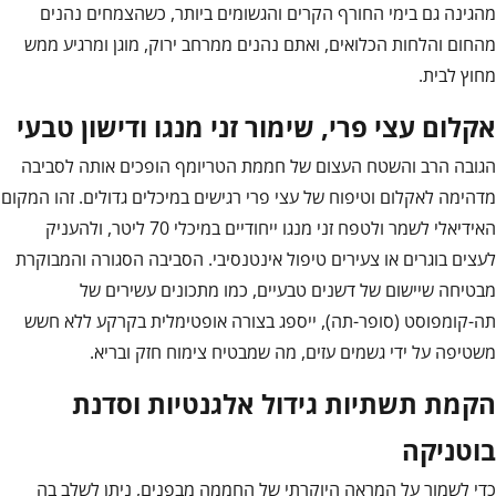
מהגינה גם בימי החורף הקרים והגשומים ביותר, כשהצמחים נהנים
מהחום והלחות הכלואים, ואתם נהנים ממרחב ירוק, מוגן ומרגיע ממש
מחוץ לבית.
אקלום עצי פרי, שימור זני מנגו ודישון טבעי
הגובה הרב והשטח העצום של חממת הטריומף הופכים אותה לסביבה
מדהימה לאקלום וטיפוח של עצי פרי רגישים במיכלים גדולים. זהו המקום
האידיאלי לשמר ולטפח זני מנגו ייחודיים במיכלי 70 ליטר, ולהעניק
לעצים בוגרים או צעירים טיפול אינטנסיבי. הסביבה הסגורה והמבוקרת
מבטיחה שיישום של דשנים טבעיים, כמו מתכונים עשירים של
תה-קומפוסט (סופר-תה), ייספג בצורה אופטימלית בקרקע ללא חשש
משטיפה על ידי גשמים עזים, מה שמבטיח צימוח חזק ובריא.
הקמת תשתיות גידול אלגנטיות וסדנת
בוטניקה
כדי לשמור על המראה היוקרתי של החממה מבפנים, ניתן לשלב בה