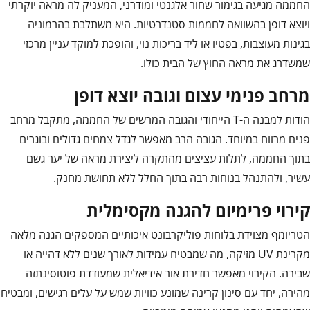
החממה מגיעה בגימור שחור אלגנטי ומודרני, המעניק לה מראה יוקרתי
ויוצא דופן בהשוואה לחממות סטנדרטיות. היא משתלבת בהרמוניה
בגינות מעוצבות, בפטיו או ליד בריכות נוי, והופכת למוקד עניין מרכזי
שמשדרג את מראה החוץ של הבית כולו.
מרחב פנימי עצום וגובה יוצא דופן
הודות למבנה ה-T הייחודי והגובה המרשים של החממה, מתקבל מרחב
פנים מרווח במיוחד. הגובה הרב מאפשר לגדל צמחים גדולים ובוגרים
בתוך החממה, לתלות עציצים מהתקרה ליצירת מראה של יער גשם
עשיר, ולהתנהל בנוחות רבה בתוך החלל ללא תחושת מחנק.
קירוי פרימיום להגנה מקסימלית
הטריומף מצוידת בלוחות פוליקרבונט איכותיים המספקים הגנה מלאה
מקרינת UV מזיקה, מה שמבטיח עמידות לאורך שנים ללא דהייה או
שבירה. הקירוי מאפשר חדירת אור אידיאלית שמעודדת פוטוסינתזה
מהירה, יחד עם סינון קרינה שמונע כוויות שמש על עלים רגישים, ומבטיח