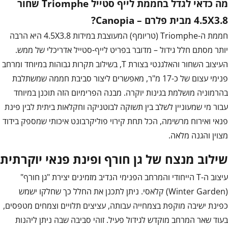
מה כדאי לגדל בחממת לייף סטייל Triomphe שחור
4.5X3.8 מבית פלרם – Canopia?
חממת ה-Triomphe (טריומף) המעוצבת במידות 4.5X3.8 היא הרבה
יותר מסתם חלל גידול – מדובר בפריט לייף-סטייל אדריכלי של ממש.
העיצוב השחור והאלגנטי בצורת T, בשילוב תקרות גבוהות במיוחד ומרחב
פנימי עצום של כ-17 מ"ר, מאפשרים ליצור סביבת חממה שמשתלבת
בהרמוניה מושלמת בגינות יוקרה. מבנה הפרימיום הזה תוכנן במיוחד
עבור מי שמעוניין לשלב בין תשוקה לבוטניקה וחקלאות ביתית לבין פינת
פנאי ואירוח מרשימה, הכל תחת קירוי פוליקרבונט איכותי שמספק בידוד
מצוין והגנה מלאה.
שילוב מנצח של גן חורף ופינת פנאי יוקרתית
עיצוב ה-T הייחודי והמרחב הפנימי הנדיב מזמינים יצירת "גן חורף"
(Winter Garden) קלאסי. ניתן לתכנן את החלל כך שחלקו ישמש
כפינת ישיבה מוקפת בצמחייה עבותה, עציצים תלויים וצמחים מטפסים,
בעוד שאר המרחב מוקדש לגידול פעיל. זוהי סביבה שבה ניתן ליהנות