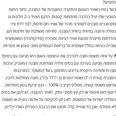
החמים?
בשל נפח האוויר העצום והתקרה המוגבהת של המבנה, פיזור החום
הטבעי שלו יעיל בהרבה מחממות קטנות. הדגם מצויד ב-2 חלונות גג
מתכווננים מובנים לשחרור מהיר של אוויר חם ולחות, לצד דלת ציר
כפולה ורחבה במיוחד בחזית המבנה. פתיחה משולבת של חלונות הגג
והדלתות מייצרת תנועת אוויר רציפה ומהירה (סירקולציה) המאפשרת
שהייה נעימה בחלל ושומרת על בריאות הצמחים מפני עובש או פטריות.
❓ על איזה משטח חובה להרכיב את החממה והאם היא מגיעה עם בסיס?
החממה מגיעה בערכה עם בסיס פלדה מגולוונת מובנה המעניק יציבות
מבנית ותמיכה היקפית בריבוע התחתון. בשל המשקל, המורכבות
המבנית (צורת ה-T) ושטח הפנים (כ-17.1 מ"ר), חובה מוחלטת להכין
מראש משטח קשיח, מפולס ויציב ב-100% – כגון יציקת בטון מפולסת,
ריצוף חוץ איכותי או דק עץ מסיבי וחזק. לאחר ההצבה, יש לעגן את בסיס
הפלדה ישירות אל המשטח. לא ניתן להקימה על אדמה בוצית או משטח
לא מפולס, שכן כל סטייה קלה תמנע את הרכבת הפנלים האדריכליים.