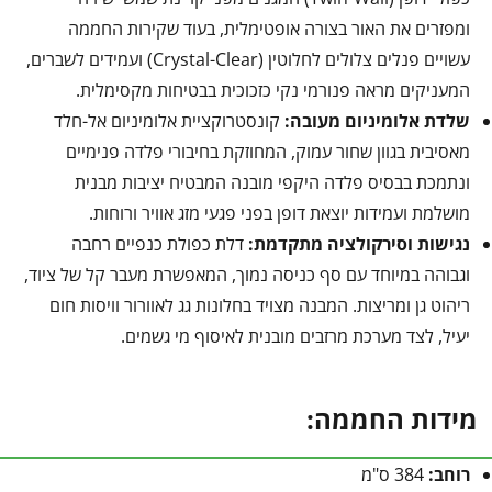
ומפזרים את האור בצורה אופטימלית, בעוד שקירות החממה
עשויים פנלים צלולים לחלוטין (Crystal-Clear) ועמידים לשברים,
המעניקים מראה פנורמי נקי כזכוכית בבטיחות מקסימלית.
שלדת אלומיניום מעובה:
קונסטרוקציית אלומיניום אל-חלד
מאסיבית בגוון שחור עמוק, המחוזקת בחיבורי פלדה פנימיים
ונתמכת בבסיס פלדה היקפי מובנה המבטיח יציבות מבנית
מושלמת ועמידות יוצאת דופן בפני פגעי מזג אוויר ורוחות.
נגישות וסירקולציה מתקדמת:
דלת כפולת כנפיים רחבה
וגבוהה במיוחד עם סף כניסה נמוך, המאפשרת מעבר קל של ציוד,
ריהוט גן ומריצות. המבנה מצויד בחלונות גג לאוורור וויסות חום
יעיל, לצד מערכת מרזבים מובנית לאיסוף מי גשמים.
מידות החממה:
רוחב:
384 ס"מ