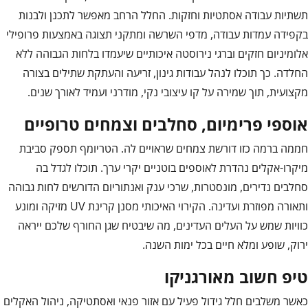
תשתיות עבודה אסתטיות וחזקות. החלל הרחב מאפשר לתכנן ולבנות
בקפידה עמדות עבודה, מדפי השרשה ומתקני תצוגה באמצעות פרופילי
אלומיניום חזקים וברגי נירוסטה איכותיים שיעמדו בלחות הגבוהה ללא
החלדה. כך תוכלו לנהל עבודות גינון, זריעה והעתקת שתילים בצורה
מקצועית, תוך שמירה על קו עיצובי נקי, מודרני ועמיד לאורך שנים.
אוספי פרימיום, סחלבים וצמחים טרופיים
חממה ברמה כזו דורשת צמחים שראויים לה. הטריומף תספק סביבת
מיקרו-אקלים נהדרת לאוספים בוטניים יקרי ערך. תוכלו לגדל בה
סחלבים נדירים, מונסטרות, שרכי ענק ואנתוריום הדורשים לחות גבוהה
ותאורה מפוזרת ועדינה. הקירוי האיכותי מסנן קרינת UV מזיקה ומונע
כוויות שמש על העלים העדינים, מה שיבטיח שגן החורף שלכם ייראה
ירוק, שופע ומלא חיים בכל ימות השנה.
טיפ חשוב מאורגניקו
כאשר משלבים חלל גידול פעיל עם אזור פנאי ואסתטיקה, ניהול האקלים