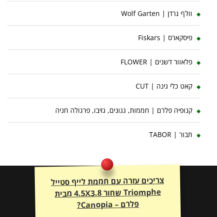
וולף גרדן | Wolf Garten
פיסקארס | Fiskars
פלאוור דשנים | FLOWER
קאט כלי גינה | CUT
קנופיה פלרם | חממות, גגונים, גזיבו, פרגולה חניה
תבור | TABOR
צריכים עזרה עם חממת לייף סטייל
Triomphe שחור 4.5X3.8 מבית
פלרם – Canopia?