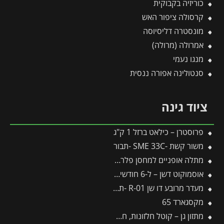
כוריזיה בקבוקית
קרסולה ציפור האש
מונסטרה דליסיוסה
אמרולה (מרולה)
מנגו נעמי
סנטולינה אפורה ננסית
ציוד גינה
פרוסטרן – כילאט ברזל 1 ק"ג
משור קשת -SME 33C -תבור
מתלה אופניים למחסן פלרם – Canopia
אוסמוקוט דשן – ל-6 חודשים – 3 ק"ג
מעדר מרובע דו שן R-01 -תבור
מקסגארד 65
מתזון גן – קוטל חלזונות, חשופיות