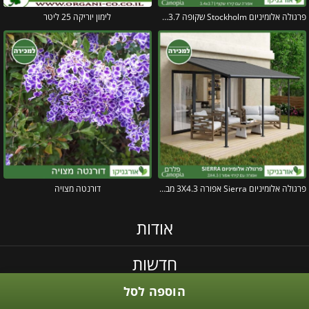
פרגולה אלומיניום Stockholm שקופה 3.4X3.7 עיצוב מודרני מבית Canopia
לימון יוריקה 25 ליטר
פרגולה אלומיניום Sierra אפורה 3X4.3 מבית פלרם – Canopia
דורנטה מצויה
אודות
חדשות
הוספה לסל
תקנון