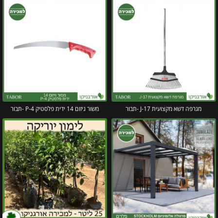
מגרפה דשא מקצועית J-17 -תבור
משור גיזום 14 ידית פלסטיק P-4 -תבור