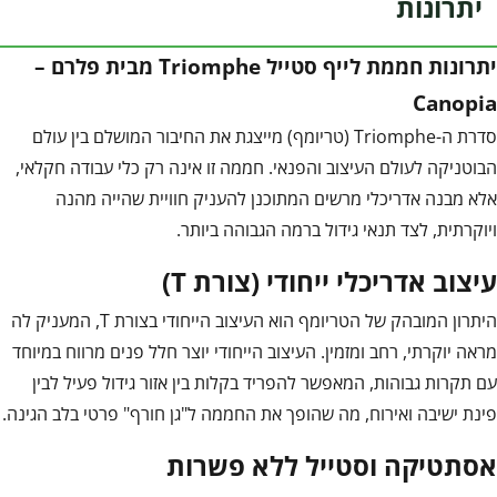
יתרונות
יתרונות חממת לייף סטייל Triomphe מבית פלרם –
Canopia
סדרת ה-Triomphe (טריומף) מייצגת את החיבור המושלם בין עולם
הבוטניקה לעולם העיצוב והפנאי. חממה זו אינה רק כלי עבודה חקלאי,
אלא מבנה אדריכלי מרשים המתוכנן להעניק חוויית שהייה מהנה
ויוקרתית, לצד תנאי גידול ברמה הגבוהה ביותר.
עיצוב אדריכלי ייחודי (צורת T)
היתרון המובהק של הטריומף הוא העיצוב הייחודי בצורת T, המעניק לה
מראה יוקרתי, רחב ומזמין. העיצוב הייחודי יוצר חלל פנים מרווח במיוחד
עם תקרות גבוהות, המאפשר להפריד בקלות בין אזור גידול פעיל לבין
פינת ישיבה ואירוח, מה שהופך את החממה ל"גן חורף" פרטי בלב הגינה.
אסתטיקה וסטייל ללא פשרות