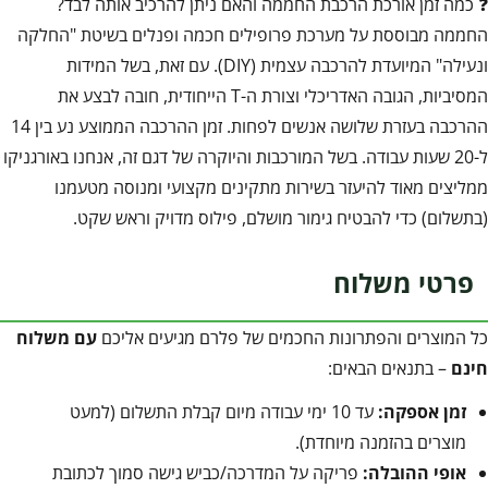
❓ כמה זמן אורכת הרכבת החממה והאם ניתן להרכיב אותה לבד?
החממה מבוססת על מערכת פרופילים חכמה ופנלים בשיטת "החלקה
ונעילה" המיועדת להרכבה עצמית (DIY). עם זאת, בשל המידות
המסיביות, הגובה האדריכלי וצורת ה-T הייחודית, חובה לבצע את
ההרכבה בעזרת שלושה אנשים לפחות. זמן ההרכבה הממוצע נע בין 14
ל-20 שעות עבודה. בשל המורכבות והיוקרה של דגם זה, אנחנו באורגניקו
ממליצים מאוד להיעזר בשירות מתקינים מקצועי ומנוסה מטעמנו
(בתשלום) כדי להבטיח גימור מושלם, פילוס מדויק וראש שקט.
פרטי משלוח
כל המוצרים והפתרונות החכמים של פלרם מגיעים אליכם
עם משלוח
חינם
– בתנאים הבאים:
זמן אספקה:
עד 10 ימי עבודה מיום קבלת התשלום (למעט
מוצרים בהזמנה מיוחדת).
אופי ההובלה:
פריקה על המדרכה/כביש גישה סמוך לכתובת