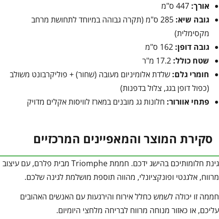
אורך:
447 ס"מ
גובה שיא:
285 ס"מ (תקרה גבוהה במיוחד לתחושת מרחב
מקסימלית)
גובה דופן:
162 ס"מ
שטח כולל:
17.2 מ"ר
חומרי גלם:
שלדת אלומיניום מעובה (שחור) + פוליקרבונט משולב
(כפול דופן בגג, צלול בדפנות)
פתחי אוורור:
חלונות גג מובנים במארז לוויסות אקלים מדויק
סקירת המוצר והמאפיינים המרכזיים
גינת חלומותיכם בהישג ידכם. חממת Triomphe מבית פלרם, עם עיצוב
מרווח, אלגנטי ופונקציונלי, מהווה תוספת מושלמת לגינה שלכם.
חממה זו יכולה לשמש כחלל אירוח והירגעות עם האנשים האהובים
עליכם, או כאזור מנוחה מרווח לבריחה מלחצי היומיום.