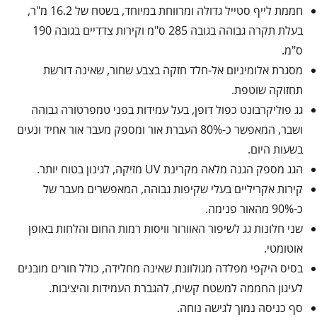
חממת לייף סטייל גדולה ומרווחת במיוחד, בשטח של 16.2 מ"ר,
בעלת תקרה גבוהה בגובה 285 ס"מ וקירות צדדיים בגובה 190
ס"מ.
מסגרת אלומיניום אל-חלד חזקה בצבע שחור, שאינה דורשת
תחזוקה שוטפת.
גג פוליקרבונט כפול דופן, בעל עמידות בפני טמפרטורה גבוהה
ושבר, המאפשר כ-80% העברת אור ומספק מעבר אור אחיד ונעים
בשעות היום.
הגג מספק הגנה מלאה מקרינת UV מזיקה, לגינון בטוח יותר.
קירות אקריליים בעלי שקיפות גבוהה, המאפשרים מעבר של
כ-90% מהאור פנימה.
שני חלונות גג לשיפור האוורור וויסות רמות החום והלחות באופן
אוטומטי.
בסיס היקפי מפלדה מגולוונת שאינה מחלידה, כולל חורים מובנים
לעיגון החממה למשטח קשיח, להגברת העמידות והיציבות.
סף כניסה נמוך לגישה נוחה.