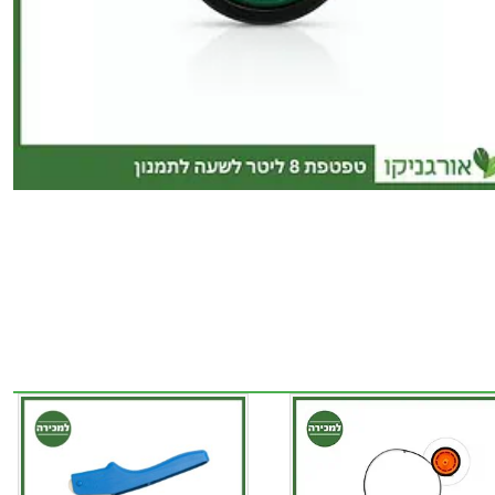
כמות
של
טפטפת
8
ליטר
לשעה
לתמנון