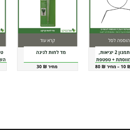
הוספה לסל
קרא עוד
למו
טפטפת תמנון 2 יציאות,
מד לחות לגינה
זה
ווסתת + טפטפת
השק
30
₪
80
₪
–
10
יש
מספ
סוגי
ניתן
לבח
את
האפ
בעמ