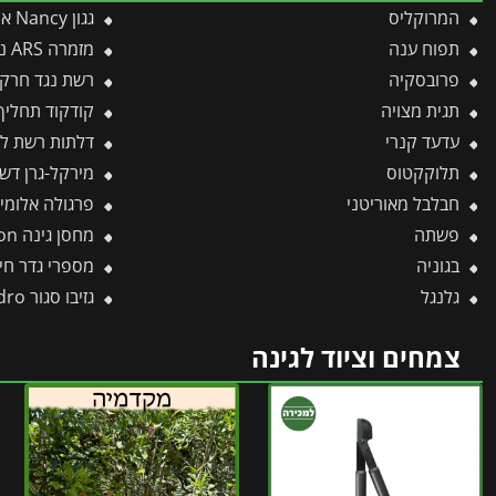
המרוקליס
גגון Nancy אפור-שקוף 0.9X4.5 עיצוב מודרני מבית פלרם – Canopia
תפוח ענה
מזמרה ARS נטענת V14.4 EP-720 -תבור
פרובסקיה
רשת נגד חרקים לעץ 
תגית מצויה
קודקוד תחליף קונפידו
עדעד קנרי
דלתות רשת לבנות למוצ
תלוקקטוס
מירקל-גרן דשן ורדים
חבלבל מאוריטני
פרגולה אלומיניום Sierra אפורה 3X7.4 מבית פ
פשתה
מחסן גינה Yukon אפור כהה 3.3X2.7 מבית פלרם – קנופיה
בגוניה
מספרי גדר חיה טלסקופי
גלנגל
גזיבו סגור Ledro אפור כהה 3X3 מבית פלרם – Canopia
צמחים וציוד לגינה