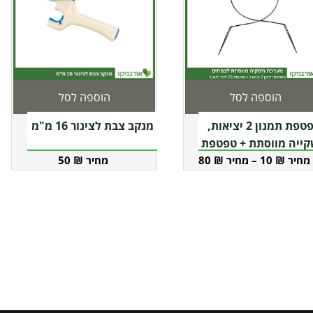
הוספה לסל
הוספה לסל
צר
טפטפת תמנון 2 יציאות,
מנקב צבת לצינור 16 מ"מ
ייה מווסתת + טפטפת
25 ליטר לשעה
50
₪
80
₪
–
10
₪
ר
ם.
ור
שרויות
וד