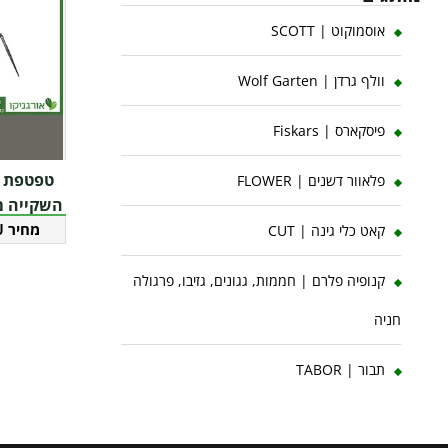
אוסמוקוט | SCOTT
וולף גרדן | Wolf Garten
פיסקארס | Fiskars
למוצר
פלאוור דשנים | FLOWER
זה
השקייה מ
8 ליטר לשעה
₪
יש
קאט כלי גינה | CUT
מספר
קנופיה פלרם | חממות, גגונים, גזיבו, פרגולה
סוגים.
ניתן
חניה
לבחור
תבור | TABOR
את
האפשרויות
בעמוד