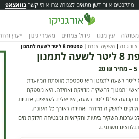
מתלבטים איזה דשן מתאים לצמח? צרו איתי קשר
בוואצאפ
משתלה
עץ מנגו
גידול צמחים
מאמרי גינון
ייעוץ והד
ציוד גינה
|
השקיה וצנרת
| טפטפת 8 ליטר לשעה לתמנון
עה לתמנון
20
₪
–
5
טפטפת 8 ליטר לשעה לתמנון היא טפטפת מווסתת המיועדת
אשי "תמנון" להשקיה מדויקת ואחידה. היא מספקת
ספיקת מים קבועה של 8 ליטר לשעה, אידיאלית לעציצים, אדניות
קוקים להשקיה מדודה ואחידה לאורך כל העונה.
מערכות השקיה ביתיות וחקלאיות ומבטיחה חלוקת מים
 בלחצים משתנים.