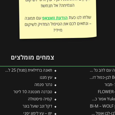
הצמיחה? אל תנחשו!
שלחו לנו כעת
הודעת וואצאפ
עם תמונה
– ונתאים לכם את הטיפול המדויק לשיקום
מיידי!
צמחים מומלצים
הב גל HS-W – WOLF
תאנה ברזילאית (סגול) 25 ליטר
עץ מנגו
גרגר פנמה
F
טברנה מונטנה 10 ליטר
קסיה פיסטולה
B
דקל זנב שועל בוגר
יוזו – עץ לימון יפני