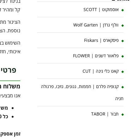
קל ומהיר ל
אוסמוקוט | SCOTT
הצינור מתא
וולף גרדן | Wolf Garten
נוספת. הצי
פיסקארס | Fiskars
איכותי, חזק
פלאוור דשנים | FLOWER
פרטי 
קאט כלי גינה | CUT
משלוח מו
קנופיה פלרם | חממות, גגונים, גזיבו, פרגולה
אנו מבצעים
חניה
משלוח 
תבור | TABOR
כל 10 ק"ג נוספים
זמן אספק