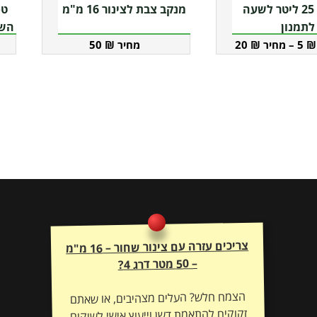
למו
טפטפת 25 ליטר לשעה
מנקב צבת לצינור 16 מ"מ
זה
לתמנון
השק
50
₪
20
₪
–
5
₪
יש
מספ
סוגי
ניתן
לבח
את
האפ
בעמ
המו
צריכים עזרה עם צינור שחור – 16 מ"מ
– 50 מטר דרג 4?
הצמח חלש? העלים מצהיבים, או שאתם
זקוקים להתאמת דשן וייעוץ אישי לשיקום