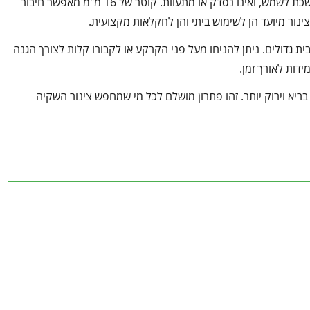
בניגוד לצינורות בדרגות נמוכות יותר, צינור דרג 4 שומר על גמישות גם בחשיפה ממושכת לשמש, ואינו נסדק או מתעוות. קוטר של 16 מ"מ מאפשר חיבור
ינור מיועד הן לשימוש ביתי והן לחקלאות מקצועית.
ית גדולים. ניתן להניחו מעל פני הקרקע או לקבורו קלות לצורך הגנה
דות לאורך זמן.
ומאפשר גידול בריא וירוק יותר. זהו פתרון מושלם לכל מי שמחפש צינור השקיה