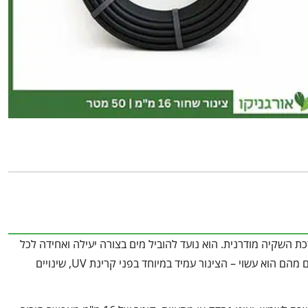
כמות
של
צינור
שחור
-
16
מ"מ
-
50
מטר
דרג
4
בים ביותר בכל מערכת השקיה מודרנית. הוא נועד להוביל מים בצורה יעילה ואחידה לכל
נקודה בגינה, ומבטיח זרימה חלקה לאורך שנים רבות. הודות לחומרי הגלם האיכותיים מהם הוא עשוי – הצינור עמיד במיוחד בפני קרינת UV, שינויים