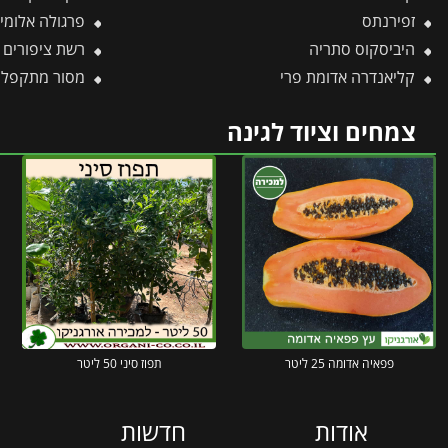
זפירנתס
פרגולה אלומיניום Sierra אפורה 3X4.3 מבית פ
היביסקוס סתריה
רשת ציפורים 5X10 -תבור
קליאנדרה אדומת פרי
מסור מתקפל 35 ס"מ 210 -ARS -תבו
צמחים וציוד לגינה
פפאיה אדומה 25 ליטר
תפוז סיני 50 ליטר
אודות
חדשות