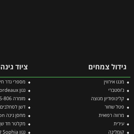
גידול צמחים
ציוד גינה
מנגו אירווין
מספרי גדר חיה עם ל
ג’וסטברי
גגון Bordeaux לבן-כפול דופן 1.4X2.2 מבית פלרם – Canopia
קלינופודיון מנוצה
מזמרה S-806 -תבור
פטל שחור
דשן לסחלבים-LOWER
מרווה רפואית
מחסן גינה Yukon אפור כהה 3.3X5.2 מבית פלרם – קנופיה
עירית
מקלטר חד שן I-M – WOLF
קומלינה
גגון Sophia לבן-לבן אופל 1X2.2 עיצוב מודרני מבית פלרם – Canopia