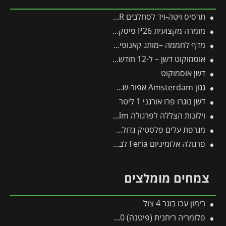
תרסיס ויטה-ויד לסחלבים FLOWER
מזמרה מקצועית P26 פיסקארס
מדף לחממה –מותג קאנופיה 10 יח'
אוסמוקוט דשן – ל-12 חודשים – 1 ק"ג
דשן אוסמוקוט
גגון Amsterdam אפור-שקוף 1.4X6.7 מבית פלרם – Canopia
דשן נוגרו פרו אורגני 1 ליטר
וילונות הצללה לפרגולה 3.4X8.1 Stockholm מבית פלרם – Canopia
מגרפת עלים פלסטיק גדולה לכלים מתחלפים פיסקארס
פרגולה אלומיניום Feria לבנה 3X10.4 מבית פלרם – Canopia
צמחים מומלצים
רימון עכו בוגר 4 צול
פלומריה ריחנית (פיטנה) 50 ליטר