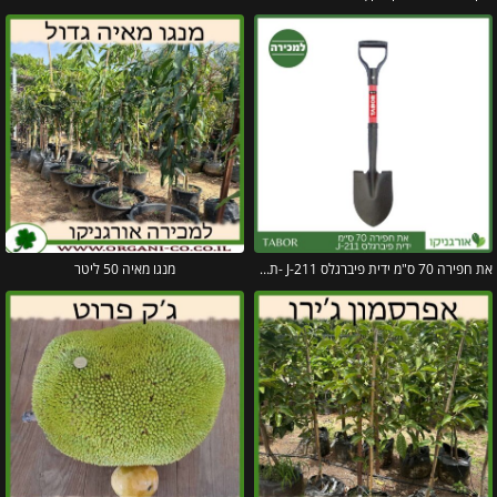
את חפירה 70 ס"מ ידית פיברגלס J-211 -תבור
מנגו מאיה 50 ליטר