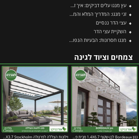
עץ מנגו עלים דביקים: איך זה נגרם, מהם הנזקים וכיצד מטפלים בהצלחה?
זני מנגו: המדריך המלא והמקיף ביותר לזני מנגו
עצי הדר ננסיים
השקיית עצי הדר
מנגו חסרונות: הבעיות הנפוצות בגידול עץ מנגו ואיך פותרים אותן בקלות?
צמחים וציוד לגינה
גגון Bordeaux לבן-שקוף 1.4X6.7 מבית פלרם – Canopia
וילונות הצללה לפרגולה 3.4X3.7 Stockholm מבית פלרם – Canopia