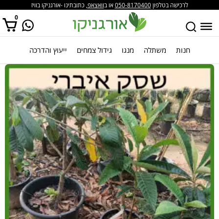
לרכישה בטלפון
050-8170400
או ב
וואצאפ
, כתובתינו -אורגניקו בוויז
0
חנות
משתלה
מנגו
גידול צמחים
ייעוץ והדרכה
אין מוצרים בסל הקניות.