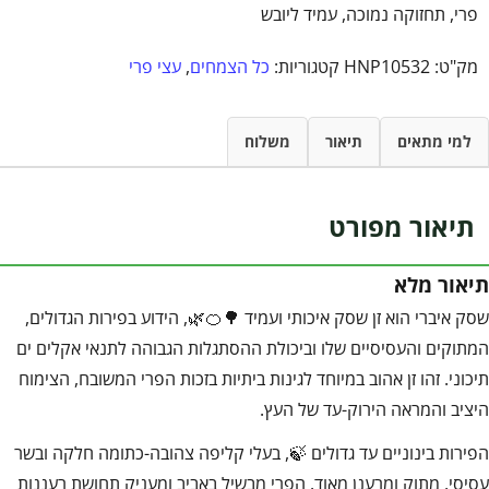
פרי, תחזוקה נמוכה, עמיד ליובש
מק"ט:
HNP10532
קטגוריות:
כל הצמחים
,
עצי פרי
למי מתאים
תיאור
משלוח
תיאור מפורט
תיאור מלא
שסק איברי הוא זן שסק איכותי ועמיד 🌳🍊🌿, הידוע בפירות הגדולים,
המתוקים והעסיסיים שלו וביכולת ההסתגלות הגבוהה לתנאי אקלים ים
תיכוני. זהו זן אהוב במיוחד לגינות ביתיות בזכות הפרי המשובח, הצימוח
היציב והמראה הירוק-עד של העץ.
הפירות בינוניים עד גדולים 🍃, בעלי קליפה צהובה-כתומה חלקה ובשר
עסיסי, מתוק ומרענן מאוד. הפרי מבשיל באביב ומעניק תחושת רעננות