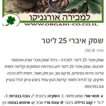
שסק איברי 25 ליטר
280
₪
שסק איברי 25 ליטר- למכירה – גידול שסק איברי מציע אינספור
יתרונות. שסק איברי 25 ליטר ידוע בפירותיו המתוקים וקליפה יחסית
עדינה פירות עסיסיים, מרקם טוב, עץ חזק מאוד, יחסית ללא הרבה
מזיקים, קל לגידול ולאחר קליטת העץ עמיד ביובש וניתן לגדל בעציץ
וגם במרפסת
☀️
תנאי אור:
שמש מלאה 💧
השקיה:
בינונית 📏
גובה בבגרות:
3–
7 מ׳ ⚡
קצב גדילה:
בינוני 🍇
עונת פרי:
אביב 🌿
שימוש בצמח:
עץ