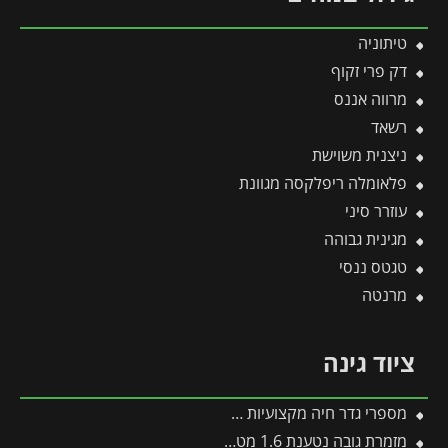
טיתוניה
דק פרי זקוף
מרווה אננס
רשאד
ניצנית משוישת
פלאומלה ריפלקסה מגוונת
עוזרר סיני
מגינית גבוהה
טגטס ננסי
מרנטה
ציוד גינה
מספרי גדר חיה מקצועיות B-228 -תבור
מזמרת גובה נטענת 1.6 מטר 400-R -תבור