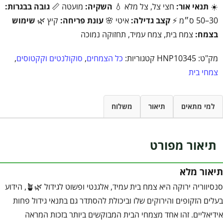
☀️
תנאי אור:
חצי צל, צל מלא 💧
השקיה:
מועטה 📏
גובה בבגרות:
30–50 ס״מ ⚡
קצב גדילה:
איטי 🌸
עונת פריחה:
קיץ 🌿
שימוש
בצמח:
צמח בית, צמח עמיד, תחזוקה נמוכה
מק"ט:
HNP10345
קטגוריות:
כל הצמחים
,
סוקולנטים וקקטוסים
,
צמחי בית
למי מתאים
תיאור
משלוח
תיאור מפורט
תיאור מלא
סנסיווריה ירוקה היא צמח בית עמיד, אלגנטי ופשוט לגידול 🌿🪴, הידוע
בעלים הזקופים והירוקים שלו וביכולת להסתדר גם בתנאי גידול פחות
אידיאליים. זהו אחד מצמחי הבית המבוקשים ביותר בזכות המראה