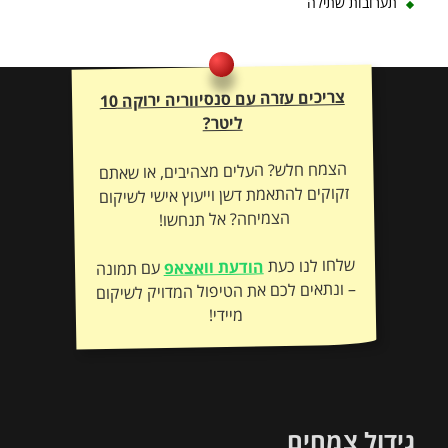
תערובות שתילה
צריכים עזרה עם סנסיווריה ירוקה 10
ליטר?
הצמח חלש? העלים מצהיבים, או שאתם
זקוקים להתאמת דשן וייעוץ אישי לשיקום
הצמיחה? אל תנחשו!
שלחו לנו כעת
הודעת וואצאפ
עם תמונה
– ונתאים לכם את הטיפול המדויק לשיקום
מיידי!
גידול צמחים