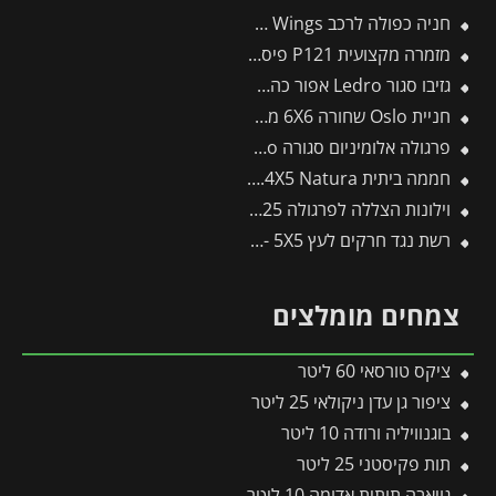
חניה כפולה לרכב 5.7X6 Sydney Wings מבית פלרם – Canopia
מזמרה מקצועית P121 פיסקארס
גזיבו סגור Ledro אפור כהה 3X3 מבית פלרם – Canopia
חניית Oslo שחורה 6X6 מבית פלרם – Canopia
פרגולה אלומיניום סגורה SanRemo לבנה 3.9X4.4 קירוי לבן מבית Canopia
חממה ביתית 2.4X5 Natura מעץ ארז מבית פלרם – Canopia
וילונות הצללה לפרגולה 3X4.25 מבית פלרם – Canopia
רשת נגד חרקים לעץ 5X5 -תבור
צמחים מומלצים
ציקס טורסאי 60 ליטר
ציפור גן עדן ניקולאי 25 ליטר
בוגנוויליה ורודה 10 ליטר
תות פקיסטני 25 ליטר
גויאבה תותית אדומה 10 ליטר