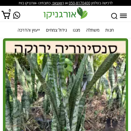
לרכישה בטלפון
050-8170400
או ב
וואצאפ
, כתובתינו -אורגניקו בוויז
0
חנות
משתלה
מנגו
גידול צמחים
ייעוץ והדרכה
אין מוצרים בסל הקניות.