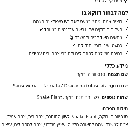
🍃 צמח קל לטיפול
למה לבחור דווקא בו
💡 רוצים צמח יפה שכמעט לא דורש טיפול? זה הצמח
💡 העלים הירוקים שלו נראים אלגנטיים במיוחד 🌿
💡 מתאים מאוד לבית ולמשרד 🪴
💡 כמעט ואינו דורש תחזוקה 💧
💡 בחירה מושלמת למתחילים ולחובבי צמחי בית עמידים
מידע כללי
שם הצמח:
סנסיווריה ירוקה
שם מדעי:
Sansevieria trifasciata / Dracaena trifasciata
שמות נוספים:
לשון החותנת ירוקה, Snake Plant
מילות מפתח:
סנסיווריה ירוקה, Snake Plant, לשון החותנת, צמח בית, צמח עמיד,
צמח למשרד, צמח לתאורה חלשה, עציץ מודרני, צמח למתחילים, עיצוב