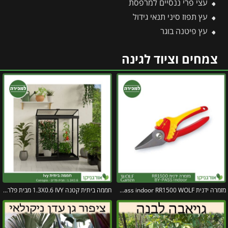
עצי פרי ננסיים למרפסת
עץ תפוז סיני תנאי גידול
עץ פיטנה בוגר
צמחים וציוד לגינה
מזמרה ידנית by-pass indoor RR1500 WOLF
חממה ביתית קטנה 1.3X0.6 IVY מבית פלרם – קנופיה