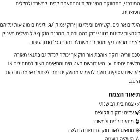
המודרני, התחזוקה המינימלית וההתאמה לבית, למשרד ולחללים
מעוצבים.
העלים ארוכים, קשיחים ובעלי גוון ירוק עמוק 🍃, ולעיתים מופיעות עליהם
דוגמאות עדינות בגווני ירוק כהה ובהיר. המבנה הזקוף של העלים מעניק
לצמח מראה נקי ומסודר המשתלב נהדר בכל סגנון עיצוב.
סנסיווריה ירוקה אוהבת אור חזק אך יכולה לגדול גם בתנאי תאורה
חלשים יחסית ☀️. היא דורשת מעט מים ומתאימה מאוד למתחילים או
לאנשים עסוקים. חשוב להימנע מהשקיית יתר ולשתול באדמה מנוקזת
היטב.
תיאור הצמח
🌿 צמח בית רב שנתי
🍃 עלים ירוקים וזקופים
🪴 מתאים לבית ולמשרד
☀️ מתאים לאור חזק עד תאורה חלשה
💧 השקיה מועטה