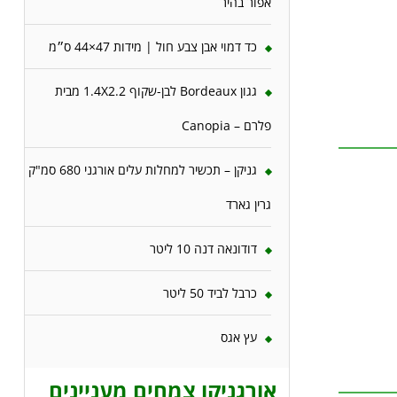
אפור בהיר
כד דמוי אבן צבע חול | מידות 47×44 ס״מ
גגון Bordeaux לבן-שקוף 1.4X2.2 מבית
פלרם – Canopia
גניקן – תכשיר למחלות עלים אורגני 680 סמ"ק
גרין גארד
דודונאה דנה 10 ליטר
כרבל לביד 50 ליטר
עץ אגס
אורגניקו צמחים מעניינים