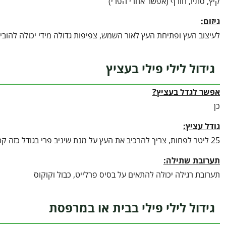
קיץ, סתיו, חורף (אפשר אחרי הפרי)
גיזום:
לעיצוב העץ ופתיחת העץ לאור השמש, צפיפות גדולה מידי יכולה להובי
גידול לילי פילי בעציץ
אפשר לגדל בעציץ?
כן
גודל עציץ:
25 ליטר לפחות, צריך להרכיב את העץ על מנת שיניב פרי בגודל כזה קטן, מומלץ עציצים של מעל ל 50 ליטר
תערובת שתילה:
תערובת רגילה יכולה להתאים על בסיס פרלייט, כבול וקוקוס
גידול לילי פילי בבית או במרפסת