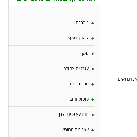
כוסברה
ציפורן צפוף
גאק
עגבנייה צהובה
נו נתאים
הרדנברגיה
פוטוס זהוב
תות עץ אפגני לבן
עצבונית החורש