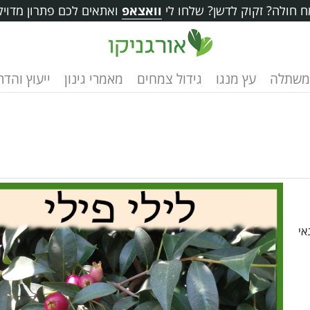
 חולה? זקוק לדשן? שלחו לי
וואצאפ
ואתאים לכם פתרון מדויק
משתלה
עץ מנגו
גידול צמחים
מאמרי גינון
ייעוץ והד
אי