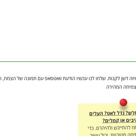
זה דשן לקנות. שלחו לנו עכשיו הודעת וואטסאפ עם תמונה של הצמח, וא
הצמיחה המהירה
חלש? גדל לאט? העלים
בים או קמלים?
ח להתייבש ולהיהרס. כדי
חה מטורפת, יבול עשיר
ה – חובה להתאים לו את