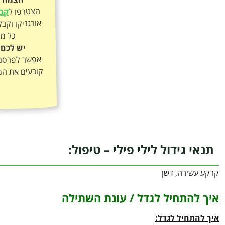
הצטרפו ל
קבו
כל מה
יש לכם 
אפשר לפרסם א
קובעים את המ
תנאי גידול לילי פילי – טיפול:
קרקע עשירה, דשן
איך להתחיל לגדל / עונת השתילה
איך להתחיל לגדל: