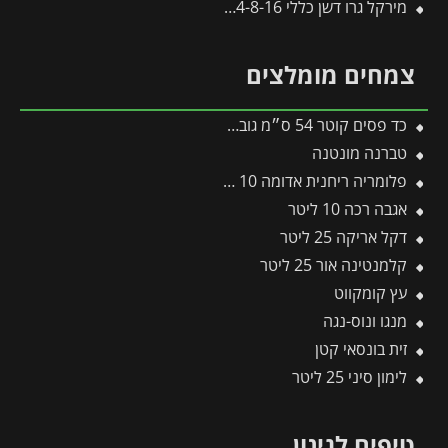
מירקל גרו דשן כללי 24-8-16 – 2.5 ק"ג
צמחים מומלצים
כד פסים קוטר 54 ס״מ גובה 54 ס״מ אפור כהה
טברנה מונטנה
פלומריה ריחנית אדומה 10 ליטר
אגבה רכה 10 ליטר
דקל אריקה 25 ליטר
קלמנטינה אור 25 ליטר
עץ קומקווט
מנגו ונוס-נגה
זית בונסאי קטן
לימון סיני 25 ליטר
טיפים לגינון