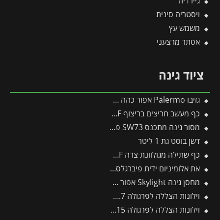
גיירדיה
ויסטריה סינית
משמש עץ
אסתר מרצעני
ציוד גינה
גזיבו Palermo אפור כהה 4.3X4.3 מבית פלרם – Canopia
כף מעשב חריצים בריצוף KF-2K – WOLF
מסור גינה מתכנס SW73 פיסקארס
דשן בוסט גת 1 ליטר
כף שתילה מגולוונת צרה LU-P – WOLF
את אלומיניום ידית פיברגלס -תבור
מחסן גינה Skylight אפור 1.9X3 מבית פלרם – קנופיה
וילונות הצללה לפרגולה 3X9.7 מבית פלרם – Canopia
וילונות הצללה לפרגולה 3X9.15 מבית פלרם – Canopia