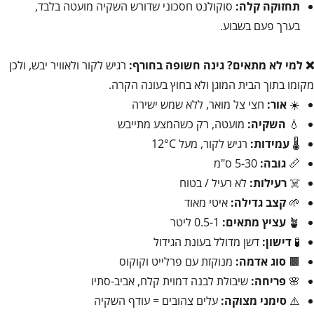
תחזוקה קלה:
סוקולנט חסכוני שדורש השקיה מועטה בלבד,
בערך פעם בשבוע.
❌ למי לא מתאים?
גינה חשופה בחורף:
רגיש לקור ולאוויר יבש, ולכן
מקומו בתוך הבית המוגן ולא בחוץ בעונה הקרה.
☀️
אור:
חצי צל מואר, ללא שמש ישירה
💧
השקיה:
מועטה, רק כשהמצע מתייבש
🌡️
עמידות:
רגיש לקור, מעל 12°C
📏
גובה:
5-30 ס"מ
☠️
רעילות:
לא רעיל / בטוח
🌱
קצב גדילה:
איטי מאוד
🪴
עציץ מתאים:
0.5-1 ליטר
🧪
דישון:
דשן מדולל בעונת הגידול
🟫
סוג אדמה:
מנוקזת עם פרלייט וקוקוס
🌸
פריחה:
שיבולת לבנה דמוית קלח, אביב-סתיו
⚠️
סימני מצוקה:
עלים צהובים = עודף השקיה