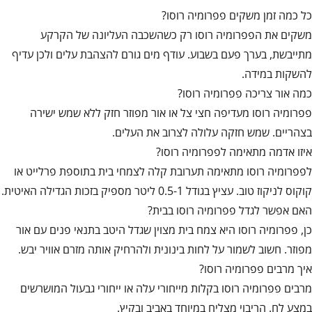
כל כמה זמן משקים פפרומיה רוסו?
משקים את הפפרומיה רוסו רק כשהשכבה העליונה של הקרקע
מתייבשת, בערך פעם בשבוע. עודף מים גורם להצהבת עלים ולכן עדיף
להשקות במידה.
כמה אור צריכה פפרומיה רוסו?
פפרומיה רוסו מעדיפה חצי צל או אור מפוזר חזק ללא שמש ישירה
בצהריים. שמש חזקה עלולה לצרוב את העלים.
איזו אדמה מתאימה לפפרומיה רוסו?
לפפרומיה רוסו מתאימה תערובת קלה לצמחי בית בתוספת פרלייט או
קוקוס לניקוז טוב. עציץ בגודל 0.5-1 ליטר מספיק בזכות הגדילה האיטית.
האם אפשר לגדל פפרומיה רוסו בבית?
כן, פפרומיה רוסו היא צמח בית מצוין שגדל היטב בתנאי פנים עם אור
מפוזר. חשוב לשמור על לחות בינונית ולהרחיק אותה מזרם אוויר יבש.
איך מרבים פפרומיה רוסו?
מרבים פפרומיה רוסו בקלות מייחורי עלה או ייחורי גבעול המושרשים
במצע לח. הריבוי מצליח במיוחד באביב ובקיץ.