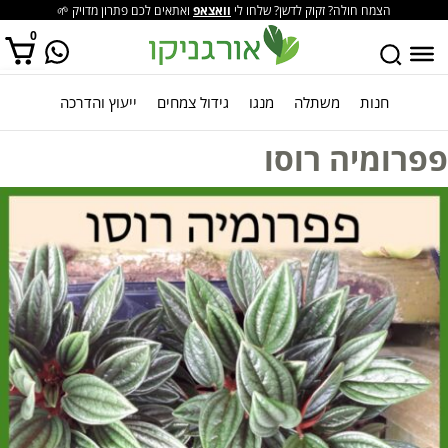
הצמח חולה? זקוק לדשן? שלחו לי
וואצאפ
ואתאים לכם פתרון מדויק 🌱
0
חנות
משתלה
מנגו
גידול צמחים
ייעוץ והדרכה
אין מוצרים בסל הקניות.
פפרומיה רוסו