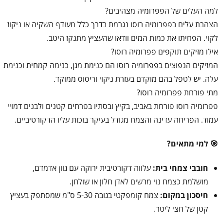
למה העלים של הפפרומיה מצהיבים?
הצהבת עלים בפפרומיה רוסו נגרמת בדרך כלל מעודף השקיה או ניקוז
לקוי. הפחיתו את כמות המים וודאו שהעציץ מתנקז היטב.
אילו מזיקים תוקפים פפרומיה רוסו?
המזיקים הנפוצים בפפרומיה רוסו הם כנימת מגן, כנימה קמחית וכנימת
עלה. יש לטפל בהם מוקדם בעזרת ניקוי וריסוס ממוקד.
מתי פורחת פפרומיה רוסו?
פפרומיה רוסו פורחת באביב, בקיץ ובסתיו בפרחים קטנים ולבנים דמויי
עמוד. הפריחה עדינה והצמח מגודל בעיקר בזכות עליו הדקורטיביים.
🎯 למי מתאים?
חובבי צמחי בית:
עלווה דקורטיבית ירוקה עם גוון אדמדם,
מושלמת כצמח נוי מרשים לאדן חלון או שולחן.
חיסכון במקום:
צמח קומפקטי בגובה 5-30 ס"מ שמסתפק בעציץ
קטן של חצי ליטר.