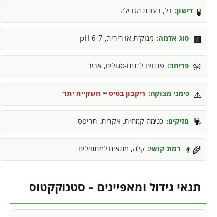
דישון:
דל, בעונת הגדילה
🧪
סוג אדמה:
מנוקזת אוורירית, pH 6-7
🟫
פריחה:
פרחים לבנים-סגולים, אביב
🌸
סימני מצוקה:
ריקבון בסיס = השקיית יתר
⚠️
מזיקים:
כנימה קמחית, אקרית, תריפס
🕷️
רמת קושי:
קלה, מתאים למתחילים
👨‍🌾
תנאי גידול ומאפיינים – סטנוקקטוס