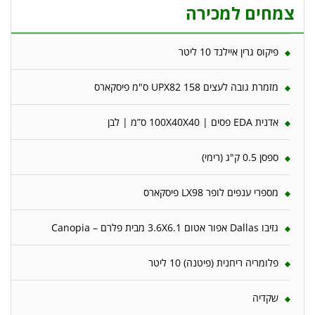
צמחים למכירה
פיקוס גרין איילנד 10 ליטר
מזמרת גובה לעצים 158 UPX82 ס"מ פיסקארס
אדנית EDA פסים | 100X40X40 ס”מ | לבן
ספסן 0.5 ק"ג (רימי)
מספרי ענפים לופר LX98 פיסקארס
גזיבו Dallas אפור אטום 3.6X6.1 מבית פלרם – Canopia
פלומריה ריחנית (פיטנה) 10 ליטר
שקדיה