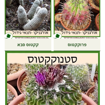
פרוקקטוס
קקטוס סבא