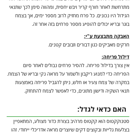
מתרחשת לאחר חורף קריר ויבש יחסית, ומהווה סימן לכך שתנאי
הגידול היו נכונים. כל פרח מחזיק לרוב מספר ימים, אך בצמח
בוגר ובריא יכולים להופיע מספר פרחים בזה אחר זה.
האבקה מתבצעת ע"י:
חרקים מאביקים כגון דבורים וזבובים קטנים.
דילול פריחה:
אין צורך בדילול פריחה. להסיר פרחים נבולים לאחר סיום
הפריחה כדי למנוע ריקבון ולשמור על מראה נקי ובריא של הצמח.
במקרה של צמח צעיר או חלש, ניתן להגביל פריחה באמצעות
תנאי השקיה ודישון מתונים, כדי לאפשר לצמח להתחזק.
האם כדאי לגדל:
סטנוקקטוס הוא קקטוס מרהיב בצורת כדור מצולע, המתאפיין
בצלעות גלייות ובקוצים דקים שיוצרים מראה אדריכלי ייחודי. זהו