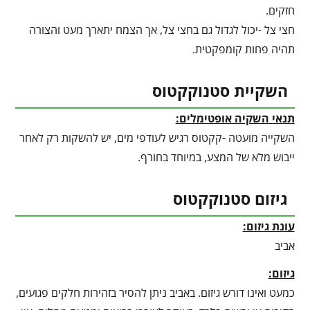
חזקים.
חצי צל -יכול לגדול גם בחצי צל, אך הצמח יתארך מעט והצורה
תהיה פחות קומפקטית.
השקיית סטנוקקטוס
תנאי השקיה אופטימלים:
השקייה מועטה -קקטוס רגיש לעודפי מים, יש להשקות רק לאחר
ייבוש מלא של המצע, במיוחד בחורף.
גיזום סטנוקקטוס
עונת גיזום:
אביב
גיזום:
כמעט ואינו דורש גיזום. באביב ניתן להסיר בזהירות חלקים פגועים,