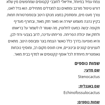
צמח עמיד במיוחד, אידיאלי לחובבי קקטוסים שמחפשים מין שלא
דורש טיפול מורכב ומתאים גם למגדלים מתחילים. הוא גדל לאט,
צורך מעט מים, ומסתפק במצע מנוקז היטב ובטמפרטורות חמות.
בקיץ נהנה משמש ישירה או מאור חזק מאוד, ובחורף מעדיף
תקופה יבשה כמעט לחלוטין, מה שעוזר לו לשמור על בריאותו
ולחזק את יכולת הפריחה. פריחתו עדינה, לרוב בצבעי ורוד-לבן,
והיא מופיעה בדרך כלל כאשר הצמח בוגר ומבוסס היטב. מתאים
לעציצים קטנים ובינוניים, אינו תופס מקום רב, ומוסיף נוכחות
גאומטרית מיוחדת לכל אוסף קקטוסים או למדף בבית מואר.
שמות נוספים
שם מדעי:
Stenocactus
שם באנגלית:
Echinofossulocactus
שמות נוספים: