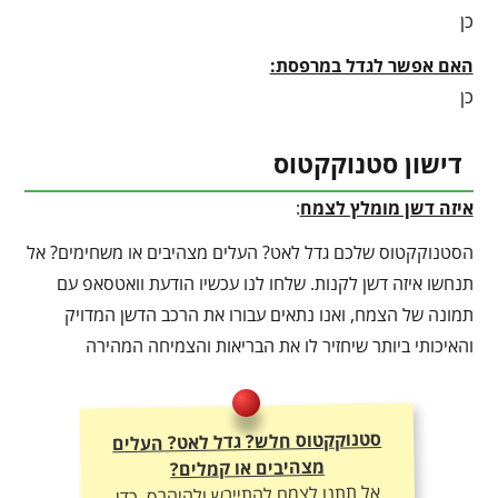
כן
האם אפשר לגדל במרפסת:
כן
דישון סטנוקקטוס
איזה דשן מומלץ לצמח
:
הסטנוקקטוס שלכם גדל לאט? העלים מצהיבים או משחימים? אל
תנחשו איזה דשן לקנות. שלחו לנו עכשיו הודעת וואטסאפ עם
תמונה של הצמח, ואנו נתאים עבורו את הרכב הדשן המדויק
והאיכותי ביותר שיחזיר לו את הבריאות והצמיחה המהירה
סטנוקקטוס חלש? גדל לאט? העלים
מצהיבים או קמלים?
אל תתנו לצמח להתייבש ולהיהרס. כדי
ליהנות מצמיחה מטורפת, יבול עשיר
ועלוקה ירוקה – חובה להתאים לו את