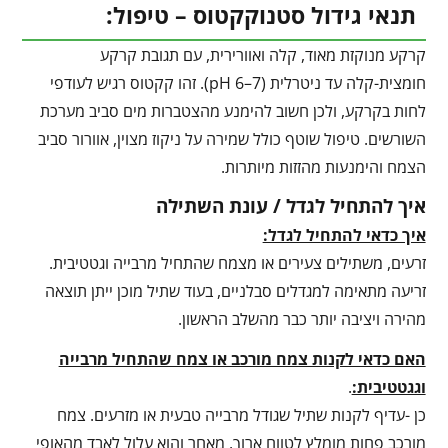
תנאי גידול סטנוקקטוס – טיפול:
קרקע מנוקזת מאוד, קלה ואוורירית, עם תגובת קרקע
חומצית-קלה עד ניטרלית (pH ‎6–7). זהו קקטוס רגיש לעודפי
לחות בקרקע, ולכן חשוב להימנע מהצטברות מים סביב מערכת
השורשים. טיפול שוטף כולל שמירה על ניקוז מצוין, אוורור סביב
הצמח והימנעות מהזזות מיותרות.
איך להתחיל לגדל / עונת השתילה
איך כדאי להתחיל לגדל:
זרעים, משתילים צעירים או מצמח שהתחיל מרבייה וגטטיבית.
זריעה מתאימה למגדלים סבלניים, בעוד שתיל מוכן ייתן תוצאה
מהירה ויציבה יותר כבר מהשלב הראשון.
האם כדאי לקנות צמח מורכב או צמח שהתחיל מרבייה
וגגטטיבית:
.
כן -עדיף לקנות שתיל שגודל מרבייה טבעית או מזרעים. צמח
מורכב פחות מומלץ לטווח ארוך, מאחר והוא עלול לאבד מהאופי