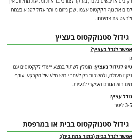
רקובים או יבשים בלבד, בעיקר לצורכי בריאות ומניעת מחלות. אין
לגזום את גוף הקקטוס עצמו, שכן גיזום מיותר עלול לפגוע בצמח
ולהאט את צמיחתו.
גידול סטנוקקטוס בעציץ
אפשר לגדל בעציץ?
כן
טיפ לגידול בעציץ
:
מומלץ לשתול במצע ייעודי לקקטוסים עם
ניקוז מעולה, ולהשקות רק לאחר ייבוש מלא של הקרקע. עודף
מים הוא הגורם העיקרי לבעיות.
גודל עציץ:
3-5 ליטר
גידול סטנוקקטוס בבית או במרפסת
אפשר לגדל בבית (בתור צמח בית):