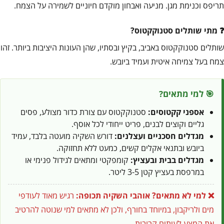
תריפס וכנימת מגן. מניעה ואבחון מוקדם חיוניים לשמירה על הצמח.
מתי שותלים סטנוקקטוס?
שותלים סטנוקקטוס באביב, בקיץ ובסתיו, שהן העונות היציבות ביותר. זהו
צמח בעל צמיחה איטית ועמיד ביובש.
🎯 למי מתאים?
אספני קקטוסים:
סטנוקקטוס עם צורת כדור מצולע, פסים
גליים וקוצים לבנים, פריט ייחודי לכל אוסף.
מגדלים חסכניים ועצלנים:
דורש השקיה מועטה בלבד, עמיד
ביובש ובתנאי אקלים קשים, כמעט ללא תחזוקה.
מגדלים בבית ובעציץ:
קומפקטי ומתאים לגידול פנימי או
במרפסת בעציץ קטן 3-5 ליטר.
❌ למי לא מתאים?
אוהבי השקיה תכופה:
רגיש מאוד לעודפי
מים ולריקבון, במיוחד בחורף, ולכן לא מתאים למי שנוטה להרטיב
את המצע לעיתים קרובות.