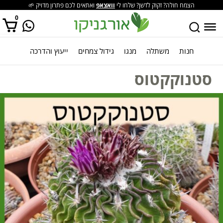
הצמח חולה? זקוק לדשן? שלחו לי
וואצאפ
ואתאים לכם פתרון מדויק 🌱
0
חנות
משתלה
מנגו
גידול צמחים
ייעוץ והדרכה
אין מוצרים בסל הקניות.
סטנוקקטוס