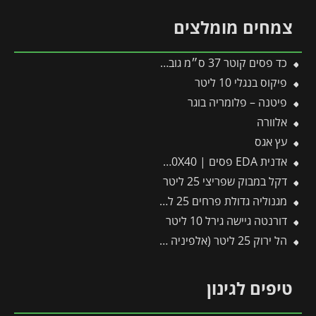
צמחים מומלצים
כד פסים קוטר 37 ס״מ גובה 37 ס״מ שמנת
פיקוס בנגלי 10 ליטר
פיטנה – פלומריה בוגר
אלוורה
עץ אגס
אדנית EDA פסים | 100X40X40 ס"מ | אפור כהה
דקל במבוק שפריצי 25 ליטר
מגנוליה גדולת פרחים 25 ליטר
דורנטה גיישה גירל 10 ליטר
הל ירוק 25 ליטר (אלפיניה הדורה)
טיפים לגינון