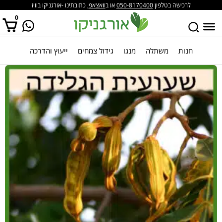
לרכישה בטלפון
050-8170400
או ב
וואצאפ
, כתובתינו -אורגניקו בוויז
0
חנות
משתלה
מנגו
גידול צמחים
ייעוץ והדרכה
אין מוצרים בסל הקניות.