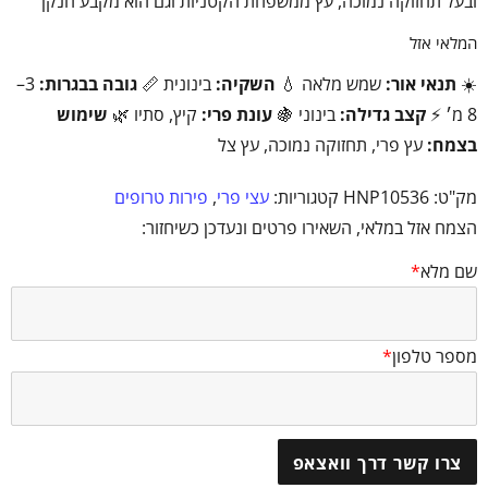
ובעל תחזוקה נמוכה, עץ ממשפחת הקטניות וגם הוא מקבע חנקן
המלאי אזל
☀️
תנאי אור:
שמש מלאה 💧
השקיה:
בינונית 📏
גובה בבגרות:
3–
8 מ׳ ⚡
קצב גדילה:
בינוני 🍇
עונת פרי:
קיץ, סתיו 🌿
שימוש
בצמח:
עץ פרי, תחזוקה נמוכה, עץ צל
מק"ט:
HNP10536
קטגוריות:
עצי פרי
,
פירות טרופים
הצמח אזל במלאי, השאירו פרטים ונעדכן כשיחזור:
שם מלא
*
מספר טלפון
*
צרו קשר דרך וואצאפ