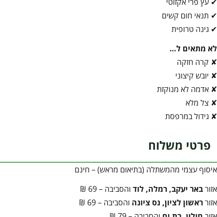
✔ עץ פרי אקזוטי
✔ תנאי חום קשים
✔ גינה טרופית
לא מתאים ל…
✘ קרה חזקה
✘ יובש קיצוני
✘ אדמה לא מנוקזת
✘ צל מלא
✘ גידול במרפסת
פרטי משלוח
איסוף עצמי מהמשתלה (בתיאום מראש) – חינם
אזור
באר יעקב, רמלה, לוד
והסביבה – 69 ₪
אזור
ראשון לציון, נס ציונה
והסביבה – 69 ₪
אזור
חולון, בת ים
והסביבה – 79 ₪