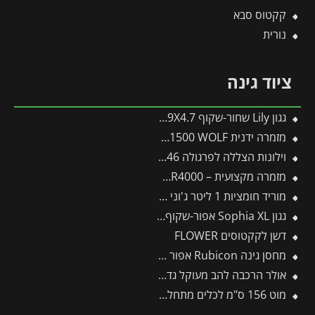
קקטוס סבא
נורית
ציוד גינה
גגון Lily שחור-שקוף 0.9X4.7 בעיצוב רטרו מבית פלרם – Canopia
מזמרה ידנית by-pass indoor RR1500 WOLF
וילונות הצללה לפרגולה 3X5.46 מבית פלרם – Canopia
מזמרה מקצועית – WOLF by-pass RR4000
מוריד חומציות 1 ליטר ג'וני גרין
גגון Sophia XL אפור-שקוף 1.4X3.8 עיצוב מודרני מבית פלרם – Canopia
דשן לקקטוסים FLOWER
מחסן גינה Rubicon אפור כהה 1.9X3 מבית פלרם – קנופיה
אולר הרכבה להב מעוקל גדול (סכין) לחיתוך ענפים עבים
מוט 156 ס"מ לכלים מתחלפים פיסקארס