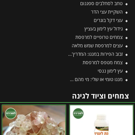
טחב לסחלבים ספגנום
השקיית עצי הדר
עצי דקל בוגרים
גידול עץ לימון בעציץ
צמחים טרופיים למרפסת
עצים למרפסת שמש מלאה
זבוב הפירות במנגו: המדריך המלא להגנה על היבול מפני עקיצות וריקבון
צמח מטפס למרפסת
עץ לימון ננסי
מנגו טומי או שלי: מי מהם מנצח והאם בכלל כדאי לגדל אותם?
צמחים וציוד לגינה