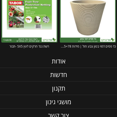
כד פסים דמוי בטון צבע חול | מידות 78×67.5 ס״מ
רשת נגד חרקים לעץ 5X5 -תבור
אודות
חדשות
תקנון
מושגי גינון
צור קשר