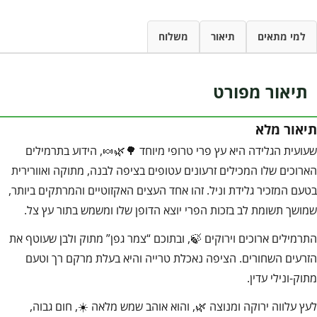
למי מתאים
תיאור
משלוח
תיאור מפורט
תיאור מלא
שעועית הגלידה היא עץ פרי טרופי מיוחד 🌳🌿🍬, הידוע בתרמילים
הארוכים שלו המכילים זרעונים עטופים בציפה לבנה, מתוקה ואוורירית
בטעם המזכיר גלידת וניל. זהו אחד העצים האקזוטיים והמרתקים ביותר,
שמושך תשומת לב בזכות הפרי יוצא הדופן שלו ומשמש בתור עץ צל.
התרמילים ארוכים וירוקים 🍃, ובתוכם “צמר גפן” מתוק ולבן שעוטף את
הזרעים השחורים. הציפה נאכלת טרייה והיא בעלת מרקם רך וטעם
מתוק-ונילי עדין.
לעץ עלווה ירוקה ומנוצה 🌿, והוא אוהב שמש מלאה ☀️, חום גבוה,